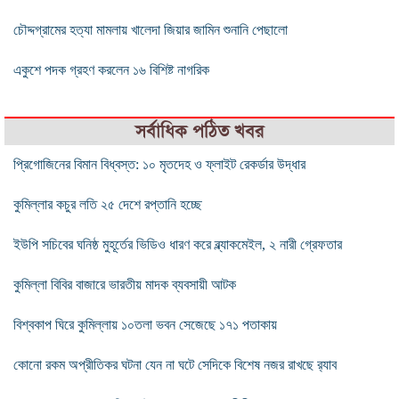
চৌদ্দগ্রামের হত্যা মামলায় খালেদা জিয়ার জামিন শুনানি পেছালো
একুশে পদক গ্রহণ করলেন ১৬ বিশিষ্ট নাগরিক
সর্বাধিক পঠিত খবর
প্রিগোজিনের বিমান বিধ্বস্ত: ১০ মৃতদেহ ও ফ্লাইট রেকর্ডার উদ্ধার
কুমিল্লার কচুর লতি ২৫ দেশে রপ্তানি হচ্ছে
ইউপি সচিবের ঘনিষ্ঠ মুহূর্তের ভিডিও ধারণ করে ব্ল্যাকমেইল, ২ নারী গ্রেফতার
কুমিল্লা বিবির বাজারে ভারতীয় মাদক ব্যবসায়ী আটক
বিশ্বকাপ ঘিরে কুমিল্লায় ১০তলা ভবন সেজেছে ১৭১ পতাকায়
কোনো রকম অপ্রীতিকর ঘটনা যেন না ঘটে সেদিকে বিশেষ নজর রাখছে র‍্যাব