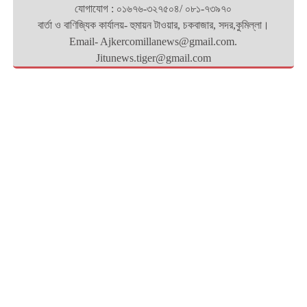
যোগাযোগ : ০১৬৭৬-৩২৭৫০৪/ ০৮১-৭৩৯৭০
বার্তা ও বাণিজ্যিক কার্যালয়- হুমায়ন টাওয়ার, চকবাজার, সদর,কুমিল্লা।
Email- Ajkercomillanews@gmail.com.
Jitunews.tiger@gmail.com