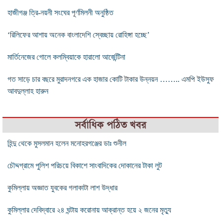
হাজীগঞ্জ ত্রি-নয়নী সংঘের পূর্ণমিলনী অনুষ্ঠিত
‘রিলিফের আশায় অনেক বাংলাদেশি স্বেচ্ছায় রোহিঙ্গা হচ্ছে’
মার্তিনেজের গোলে কলম্বিয়াকে হারালো আর্জেন্টিনা
গত সাড়ে চার বছরে মুরাদনগরে এক হাজার কোটি টাকার উন্নয়ন …….. এমপি ইউসুফ
আবদুল্লাহ হারুন
সর্বাধিক পঠিত খবর
হিন্দু থেকে মুসলমান হলেন মনোহরগঞ্জের ডাঃ শুনীল
চৌদ্দগ্রামে পুলিশ পরিচয়ে বিকাশে সাংবাদিকের দোকানের টাকা লুট
কুমিল্লায় অজ্ঞাত যুবকের গলাকাটা লাশ উদ্ধার
কুমিল্লার দেবিদ্বারে ২৪ ঘন্টায় করোনায় আক্রান্ত হয়ে ২ জনের মৃত্যু