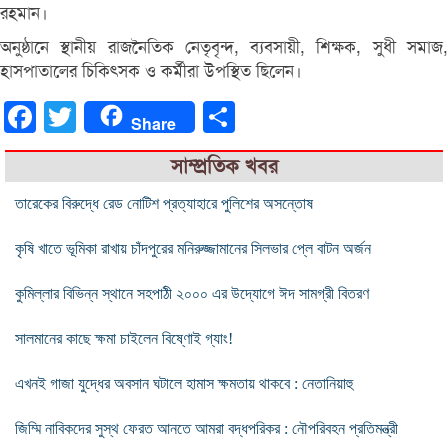
রহমান।
অনুষ্ঠানে স্থানীয় রাজনৈতিক নেতৃবৃন্দ, ব্যবসায়ী, শিক্ষক, সুধী সমাজ,
হাসপাতালের চিকিৎসক ও কর্মীরা উপস্থিত ছিলেন।
Facebook
Twitter
Share
Share
সাম্প্রতিক খবর
তারেকের বিরুদ্ধে রেড নোটিশ প্রত্যাহারে পুলিশের অসন্তোষ
কৃষি খাতে ভূমিকা রাখায় চাঁদপুরের মনিরুজ্জামানের সিলভার প্লে বাটন অর্জন
কুমিল্লার বিভিন্ন স্থানে সহপাঠী ২০০০ এর উদ্যোগে ঈদ সামগ্রী বিতরণ
সালমানের কাছে ক্ষমা চাইলেন বিষ্ণোই গ্যাং!
এখনই গাজা যুদ্ধের অবসান ঘটালে হামাস ক্ষমতায় থাকবে : নেতানিয়াহু
জিম্মি নাবিকদের সুস্থ ফেরত আনতে আমরা বদ্ধপরিকর : নৌপরিবহন প্রতিমন্ত্রী