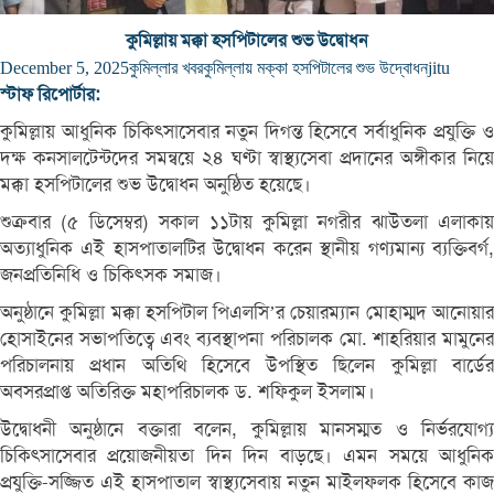
কুমিল্লায় মক্কা হসপিটালের শুভ উদ্বোধন
December 5, 2025
কুমিল্লার খবর
কুমিল্লায় মক্কা হসপিটালের শুভ উদ্বোধন
jitu
স্টাফ রিপোর্টার:
কুমিল্লায় আধুনিক চিকিৎসাসেবার নতুন দিগন্ত হিসেবে সর্বাধুনিক প্রযুক্তি ও
দক্ষ কনসালটেন্টদের সমন্বয়ে ২৪ ঘণ্টা স্বাস্থ্যসেবা প্রদানের অঙ্গীকার নিয়ে
মক্কা হসপিটালের শুভ উদ্বোধন অনুষ্ঠিত হয়েছে।
শুক্রবার (৫ ডিসেম্বর) সকাল ১১টায় কুমিল্লা নগরীর ঝাউতলা এলাকায়
অত্যাধুনিক এই হাসপাতালটির উদ্বোধন করেন স্থানীয় গণ্যমান্য ব্যক্তিবর্গ,
জনপ্রতিনিধি ও চিকিৎসক সমাজ।
অনুষ্ঠানে কুমিল্লা মক্কা হসপিটাল পিএলসি’র চেয়ারম্যান মোহাম্মদ আনোয়ার
হোসাইনের সভাপতিত্বে এবং ব্যবস্থাপনা পরিচালক মো. শাহরিয়ার মামুনের
পরিচালনায় প্রধান অতিথি হিসেবে উপস্থিত ছিলেন কুমিল্লা বার্ডের
অবসরপ্রাপ্ত অতিরিক্ত মহাপরিচালক ড. শফিকুল ইসলাম।
উদ্বোধনী অনুষ্ঠানে বক্তারা বলেন, কুমিল্লায় মানসম্মত ও নির্ভরযোগ্য
চিকিৎসাসেবার প্রয়োজনীয়তা দিন দিন বাড়ছে। এমন সময়ে আধুনিক
প্রযুক্তি-সজ্জিত এই হাসপাতাল স্বাস্থ্যসেবায় নতুন মাইলফলক হিসেবে কাজ