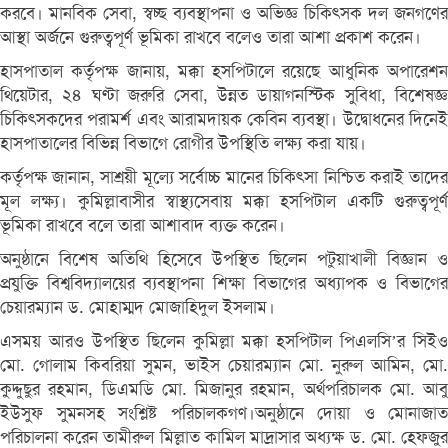
করবে। মানবিক সেবা, স্বচ্ছ ব্যবস্থাপনা ও অভিজ্ঞ চিকিৎসক দল জনগণের
আস্থা অর্জনে গুরুত্বপূর্ণ ভূমিকা রাখবে বলেও তারা আশা প্রকাশ করেন।
হাসপাতাল কর্তৃপক্ষ জানায়, মক্কা হসপিটালে রয়েছে আধুনিক অপারেশন
থিয়েটার, ২৪ ঘণ্টা জরুরি সেবা, উন্নত ডায়াগনস্টিক সুবিধা, বিশেষজ্ঞ
চিকিৎসকদের পরামর্শ এবং আরামদায়ক কেবিন ব্যবস্থা। উদ্বোধনের দিনেই
হাসপাতালের বিভিন্ন বিভাগে রোগীর উপস্থিতি লক্ষ্য করা যায়।
কর্তৃপক্ষ জানান, সাশ্রয়ী মূল্যে সর্বোচ্চ মানের চিকিৎসা নিশ্চিত করাই তাদের
মূল লক্ষ্য। কুমিল্লাবাসীর স্বাস্থ্যসেবায় মক্কা হসপিটাল একটি গুরুত্বপূর্ণ
ভূমিকা রাখবে বলে তারা আশাবাদ ব্যক্ত করেন।
অনুষ্ঠানে বিশেষ অতিথি হিসেবে উপস্থিত ছিলেন পটুয়াখালী বিজ্ঞান ও
প্রযুক্তি বিশ্ববিদ্যালয়ের ব্যবস্থাপনা শিক্ষা বিভাগের অধ্যাপক ও বিভাগের
চেয়ারম্যান ড. মোহাম্মদ মোজাহিদুল ইসলাম।
এসময় আরও উপস্থিত ছিলেন কুমিল্লা মক্কা হসপিটাল পিএলসি’র সিইও
মো. গোলাম কিবরিয়া সুমন, ভাইস চেয়ারম্যান মো. নুরুল আমিন, মো.
কুদ্দুছুর রহমান, ডিএমডি মো. মিজানুর রহমান, অর্থপরিচালক মো. আবু
ইউসুফ সুমনসহ সংশ্লিষ্ট পরিচালকগণ।অনুষ্ঠানে দোয়া ও মোনাজাত
পরিচালনা করেন তামীরুল মিল্লাত কামিল মাদ্রাসার অধ্যক্ষ ড. মো. হেফজুর