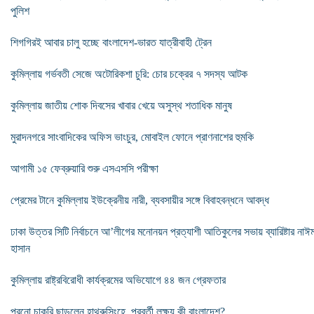
পুলিশ
শিগগিরই আবার চালু হচ্ছে বাংলাদেশ-ভারত যাত্রীবাহী ট্রেন
কুমিল্লায় গর্ভবতী সেজে অটোরিকশা চুরি: চোর চক্রের ৭ সদস্য আটক
কুমিল্লায় জাতীয় শোক দিবসের খাবার খেয়ে অসুস্থ শতাধিক মানুষ
মুরাদনগরে সাংবাদিকের অফিস ভাংচুর, মোবাইল ফোনে প্রাণনাশের হুমকি
আগামী ১৫ ফেব্রুয়ারি শুরু এসএসসি পরীক্ষা
প্রেমের টানে কুমিল্লায় ইউক্রেনীয় নারী, ব্যবসায়ীর সঙ্গে বিবাহবন্ধনে আবদ্ধ
ঢাকা উত্তর সিটি নির্বাচনে আ’লীগের মনোনয়ন প্রত্যাশী আতিকুলের সভায় ব্যারিষ্টার নাঈ
হাসান
কুমিল্লায় রাষ্ট্রবিরোধী কার্যক্রমের অভিযোগে ৪৪ জন গ্রেফতার
পুরনো চাকরি ছাড়লেন হাথুরুসিংহে, পরবর্তী লক্ষ্য কী বাংলাদেশ?