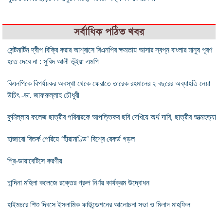
সর্বাধিক পঠিত খবর
সেন্টমার্টিন দ্বীপ বিক্রি করার আশ্বাসে বিএনপির ক্ষমতায় আসার স্বপ্ন বাংলার মানুষ পূরণ
হতে দেবে না : সুবিদ আলী ভূঁইয়া এমপি
বিএনপিকে বিপর্যয়কর অবস্থা থেকে ফেরাতে তারেক রহমানের ২ বছরের অব্যাহতি নেয়া
উচিৎ -ডা. জাফরুল্লাহ চৌধুরী
কুমিল্লায় কলেজ ছাত্রীর পরিবারকে আপত্তিকর ছবি দেখিয়ে অর্থ দাবি, ছাত্রীর আত্মহত্যা
হাজারো বিতর্ক পেরিয়ে ‘হীরামাণ্ডি’ বিশ্বে রেকর্ড গড়ল
প্রি-ডায়াবেটিসে করণীয়
চান্দিনা মহিলা কলেজে রক্তের গ্রুপ নির্ণয় কার্যক্রম উদ্বোধন
হাইমচরে শিশু দিবসে ইসলামিক ফাউন্ডেশনের আলোচনা সভা ও মিলাদ মাহফিল