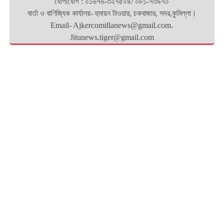
যোগাযোগ : ০১৬৭৬-৩২৭৫০৪/ ০৮১-৭৩৯৭০
বার্তা ও বাণিজ্যিক কার্যালয়- হুমায়ন টাওয়ার, চকবাজার, সদর,কুমিল্লা।
Email- Ajkercomillanews@gmail.com.
Jitunews.tiger@gmail.com