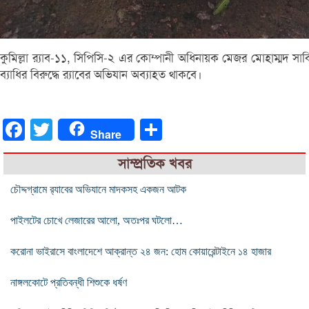
কুমিল্লা র‌্যাব-১১, সিপিসি-২ এর কোম্পানী অধিনায়ক মেজর মোহাম্মদ 
ব্যাধির বিরুদ্ধে র‌্যাবের অভিযান অব্যাহত থাকবে।
Facebook
Twitter
Share
Share
সাম্প্রতিক খবর
চৌদ্দগ্রামে র‌্যাবের অভিযানে মাদকসহ একজন আটক
পাইলটের চোখে লেজারের আলো, অতঃপর ঘটলাে…
করোনা ভাইরাসে বাংলাদেশে আক্রান্ত ২৪ জন: হোম কোয়ারেন্টাইনে ১৪ হাজার
নাঙ্গলকোটে প্রতিবন্ধী শিশুকে ধর্ষণ