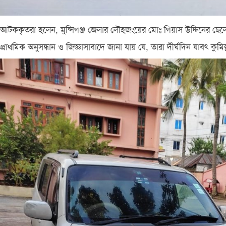
আটককৃতরা হলেন, মুন্সিগঞ্জ জেলার লৌহজংয়ের মোঃ গিয়াস উদ্দিনের ছেলে
প্রাথমিক অনুসন্ধান ও জিজ্ঞাসাবাদে জানা যায় যে, তারা দীর্ঘদিন যাবৎ কুমি