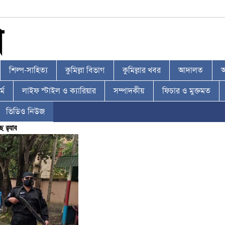
শিল্প-সাহিত্য
কুমিল্লা বিভাগ
কুমিল্লার খবর
আদালত
আ
্ম
লাইফ স্টাইল ও ক্যারিয়ার
সম্পাদকীয়
ফিচার ও মুক্তমত
ভিডিও নিউজ
র‌্যাব