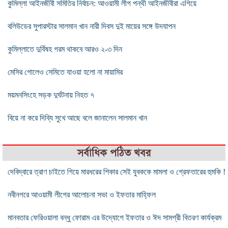
কুমিল্লা আইনজীবী সমিতির নির্বাচন: আওয়ামী লীগ পন্থী আইনজীবীরা এগিয়ে
বলিউডের সুপারস্টার সালমান খান নারী দিবস দুই মায়ের সঙ্গে উদযাপন
কুমিল্লাতে দুর্বিষহ গরম থাকবে আরও ২-৩ দিন
মেসির গোলেও সেমিতে যাওয়া হলো না মায়ামির
ময়মনসিংহে সড়ক দুর্ঘটনায় নিহত ৭
বিয়ে না করে দিব্যি সুখে আছে বলে জানালেন সালমান খান
সর্বাধিক পঠিত খবর
দেবিদ্বারে ত্রাণ চাইতে গিয়ে মারধরের শিকার সেই যুবককে মামলা ও গ্রেফতারের হুমকি !
নবীনগরে আওয়ামী লীগের আলোচনা সভা ও ইফতার মাহ্ফিল
মানবতার ফেরিওয়ালা বন্ধু ফোরাম এর উদ্যোগে ইফতার ও ঈদ সামগ্রী বিতরণ কার্যক্রম