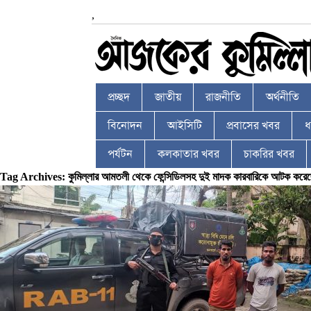
,
প্রচ্ছদ
জাতীয়
রাজনীতি
অর্থনীতি
বিনোদন
আইসিটি
প্রবাসের খবর
ধর
পর্যটন
কলকাতার খবর
চাকরির খবর
Tag Archives: কুমিল্লার আমতলী থেকে ফেন্সিডিলসহ দুই মাদক কারবারিকে আটক করেছে 