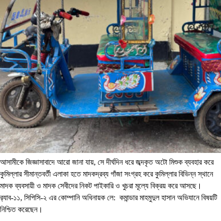
আসামীকে জিজ্ঞাসাবাদে আরো জানা যায়, সে দীর্ঘদিন ধরে জব্দকৃত অটো মিশুক ব্যবহার করে
কুমিল্লার সীমান্তবর্তী এলাকা হতে মাদকদ্রব্য গাঁজা সংগ্রহ করে কুমিল্লার বিভিন্ন স্থানে
মাদক ব্যবসায়ী ও মাদক সেবীদের নিকট পাইকারি ও খুচরা মূল্যে বিক্রয় করে আসছে।
র‌্যাব-১১, সিপিসি-২ এর কোম্পানি অধিনায়ক লে: কমান্ডার মাহমুদুল হাসান অভিযানে বিষয়টি
নিশ্চিত করেছেন।