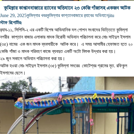
কুমিল্লার কাপ্তানবাজারে র‌্যাবের অভিযানে ২০ কেজি গাঁজাসহ একজন আটক
June 29, 2025
কুমিল্লার খবর
কুমিল্লার কাপ্তানবাজারে র‌্যাবের অভিযানে
jitu
স্টাফ রিপোর্টার:
র‌্যাব-১১, সিপিসি-২ এর একটি বিশেষ আভিযানিক দল গোপন সংবাদের ভিত্তিতে কুমিল্লা
নগরীর কাপ্তান বাজার এলাকায় মাদক বিরোধী অভিযান পরিচালনা করে মোঃ সাইদুল ইসলাম
(৩৫) নামের এক জন মাদক ব্যবসায়ীকে আটক করে। এ সময় আসামীর হেফাজত হতে ২০
কেজি গাঁজা ও মাদক পরিবহণ কাজে ব্যবহৃত একটি অটো মিশুক উদ্ধার করা হয়।
২৯ জুন সকালে অভিযান পরিচালনা করা হয়।
আটক হওয়া মোঃ সাইদুল ইসলাম (৩৫) কুমিল্লা সদরের কোটেশ্বর গ্রামের মৃত. রফিকুল
ইসলামের ছেলে।