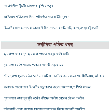
নোয়াখালীতে ট্রাক্টর চালককে কুপিয়ে হত্যা
জাতিসংঘ শান্তিরক্ষা মিশন পরিদর্শনে সেনাবাহিনী প্রধান
বিএনপির সাবেক নেতারা আওয়ামী লীগ নেতাদের বাড়ি বাড়ি যাচ্ছেন: স্বরাষ্ট্রমন্ত্রী
সর্বাধিক পঠিত খবর
হৃদরোগে আক্রান্ত হয়ে মারা গেলেন মাহবুব আলী জাকি
মুরাদনগরে ধর্ষণ মামলার পলাতক আসামী গ্রেফতার
চৌদ্দগ্রামে হাইওয়ে ইন হোটেলে অভিযান চালিয়ে ৫০ বোতল ফেনসিডিলসহ আটক ২
সরকারের অত্যাচারে বিএনপির আন্দোলনে বাড়ছে অংশগ্রহণ: মির্জা ফখরুল
মুরাদনগরে বঙ্গবন্ধুর খুনি কর্নেল রশিদের আত্মীয় পেলেন নৌকা প্রতীক!
দাউদকান্দি প্রেস ক্লাবের সাধারণ সম্পাদকের পিতার কুলখানি অনুষ্ঠিত