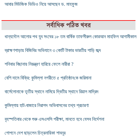
আবার মিউজিক ভিডিও নিয়ে আসছেন ড. মাহফুজ
সর্বাধিক পঠিত খবর
‎ধান্যদৌল আলোর পথ যুব সংঘের ১৮ তম বার্ষিক তাফসীরুল কোরআন মাহফিল আগামীকাল
ব্রাহ্মণপাড়ায় বিজিবির অভিযানে ৩ কোটি টাকার ভারতীয় শাড়ি জব্দ
শনিবার বিছানায় নিয়ন্ত্রণ হারিয়ে ফেলে নারীরা ?
বেশি দামে বিক্রি: কু‌মিল্লা নগরীতে ৫ প্রতিষ্ঠান‌কে জ‌রিমানা
বার্সেলোনাকে তৃতীয় স্থানে নামিয়ে দ্বিতীয় স্থানে রিয়াল মাদ্রিদ
কুমিল্লায় হাট-বাজারে নিরাপদ অভিবাসনের তথ্য প্রচারণা
বৃহস্পতিবার থেকে শুরু এসএসসি পরীক্ষা, মানতে হবে যেসব নির্দেশনা
গোপনে দেশ ছাড়লেন চিত্রনায়িকা শাবনূর