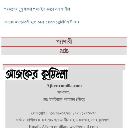
প্রকাশ্যে চুমু খাওয়া প্রতহিত করবে ওলামা লীগ
সদরের আমড়াতলী হতে ৯৮৫ বোতল ফেন্সিডিল উদ্ধার
গ্যালারী
ads
Ajker-comilla.com
সম্পাদক:
মোঃ ইমতিয়াজ আহমেদ (জিতু)
যোগাযোগ : ০১৬৭৬-৩২৭৫০৪/ ০৮১-৭৩৯৭০
বার্তা ও বাণিজ্যিক কার্যালয়- হুমায়ন টাওয়ার, চকবাজার, সদর,কুমিল্লা।
Email- Ajkercomillanews@gmail.com.