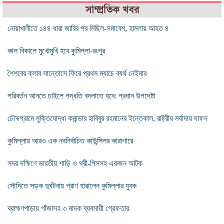
সাম্প্রতিক খবর
নোয়াখালীতে ১৪৪ ধারা জারির পর মিছিল-সমাবেশ, হামলায় আহত ৪
কাল বিকালে মুখোমুখি হবে কুমিল্লা-রংপুর
শৈশবের ক্লাব সান্তোসে ফিরে প্রথম ম্যাচে ব্যর্থ নেইমার
পরিবর্তন আনতে চাইলে পদ্ধতি বদলাতে হবে: প্রধান উপদেষ্টা
চৌদ্দগ্রামে মুক্তিযোদ্ধা কমান্ডার হাবিবুর রহমানের ইন্তেকাল, রাষ্ট্রীয় মর্যাদায় দাফন
কুমিল্লায় আরও এক নবনির্বাচিত কাউন্সিলর কারাগারে
সদর দক্ষিণে ভারতীয় শাড়ি ও থ্রী-পিসসহ একজন আটক
সৌদিতে সড়ক দুর্ঘটনায় প্রাণ হারালেন কুমিল্লার যুবক
ব্রাহ্মণপাড়ায় গাঁজাসহ ৩ মাদক ব্যবসায়ী গ্রেফতার