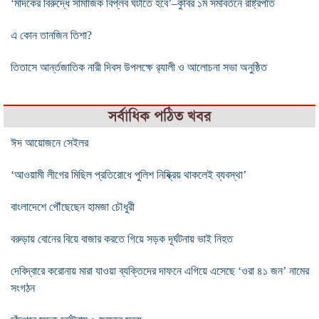
‘মাদকের বিরুদ্ধে সামাজিক বিপ্লব ঘটাতে হবে’–কুবির ১ম সমাবর্তনে রাষ্ট্রপতি
এ কোন তানজিন তিশা?
তিতাসে আর্ন্তজাতিক নারী দিবস উপলক্ষে র‍্যালী ও আলোচনা সভা অনুষ্ঠিত
সর্বাধিক পঠিত খবর
ঈদ আয়োজনে সেইলর
‘আওয়ামী লীগের মিছিল প্রতিরোধে পুলিশ নিষ্ক্রিয় থাকলেই ব্যবস্থা’
বাংলাদেশে পৌঁছেছেন হামজা চৌধুরী
বরুড়ায় বোনের বিয়ে বাজার করতে গিয়ে সড়ক দূর্ঘটনায় ভাই নিহত
দেবিদ্বারে করোনায় মারা যাওয়া ব্যক্তিদের দাফনে এগিয়ে এসেছে ‘ওরা ৪১ জন’ নামের
সংগঠন