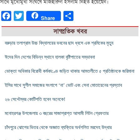
সাথে মুখোমুখী সংঘর্ষে মাজহারুল ইসলাম নিহত হয়েছেন।
Facebook
Twitter
Share
Share
সাম্প্রতিক খবর
বরুড়ায় তলাগ্রাম উচ্চ বিদ্যালয়ের ভবনের ছাদ ধ্বসে এক শ্রমিকের মৃত্যু
ঈদের দিন দেশের বিভিন্ন স্থানে হালকা বৃষ্টিপাতের সম্ভাবনা
ভোক্তা অধিকার বিরোধী কর্মকা‌ণ্ডে জ‌ড়িত থাকায় আমতলীতে ৫ প্রতিষ্ঠানকে জরিমানা
ইসির সাথে সুশীল সমাজের সংলাপে ‘না’ ভোট এবং সেনা মোতায়েনের প্রস্তাব
২৬ সেপ্টেম্বর কোটিপতি হবেন অনেকে!
মনোহরগঞ্জ উপজেলায় ৩ বছরের সাজাপ্রাপ্ত আসামী লিটন গ্রেফতার
চাঁদপুরে ঝোপের ভিতর থেকে অজ্ঞাত ব্যক্তির অর্ধগলিত মরদেহ উদ্ধার