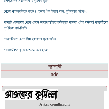
চাঁদপুরে সড়ক দুর্ঘটনায় ২ যুবকের মৃত্যু
পেটের পাকস্থলিতে সাড়ে ৪ হাজার পিস ইয়াবা বহন: কুমিল্লায় আটক ২
সরকারি কোষাগার থেকে বেতন-ভাতার দাবিতে কুমিল্লার বরুড়ায় পৌর কর্মকর্তা-কর্মচারীদের
পূর্ন দিবস কর্ম-বিরতি
ময়নামতিতে ১৮’শ পিস ইয়াবাসহ যুবক আটক
নোয়াখালীতে বৃদ্ধকে জবাই করে হত্যা
গ্যালারী
ads
Ajker-comilla.com