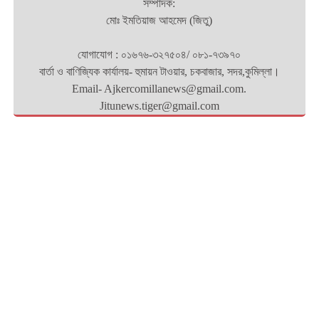
সম্পাদক:
মোঃ ইমতিয়াজ আহমেদ (জিতু)
যোগাযোগ : ০১৬৭৬-৩২৭৫০৪/ ০৮১-৭৩৯৭০
বার্তা ও বাণিজ্যিক কার্যালয়- হুমায়ন টাওয়ার, চকবাজার, সদর,কুমিল্লা।
Email- Ajkercomillanews@gmail.com.
Jitunews.tiger@gmail.com