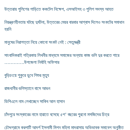
উত্তরায় পুলিশের গাড়িতে ককটেল নিক্ষেপ, এসআইসহ ৩ পুলিশ সদস্য আহত
নিয়ন্ত্রণহীনতায় ঘটছে দুর্ঘটনা, উত্তরের মেয়র বারবার আশ্বাস দিলেও সংকটের সমাধান
হয়নি
মানুষের নিরাপত্তা নিয়ে কোনো সংকট নেই : সেতুমন্ত্রী
সাংবাদিকরাই পত্রিকায় লিখনীর মাধ্যমে সমাজের অন্যায় কাজ গুলি দুর করতে পারে
………….উপজেলা নির্বাহি অফিসার
বুড়িচংয়ে পুকুরে ডুবে শিশুর মৃত্যু
রাজধানীর গুলিস্তানে বাসে আগুন
ডিপিএলে নাম লেখাচ্ছেন সাকিব আল হাসান
চাঁদপুরে সংস্কারের নামে হারাতে বসেছে ৫শ’ বছরের পুরনো মসজিদের চিত্র
চৌদ্দগ্রামে করপাটি আদর্শ ইসলামী মিশন মহিলা মাদরাসায় অভিভাবক সমাবেশ অনুষ্ঠিত