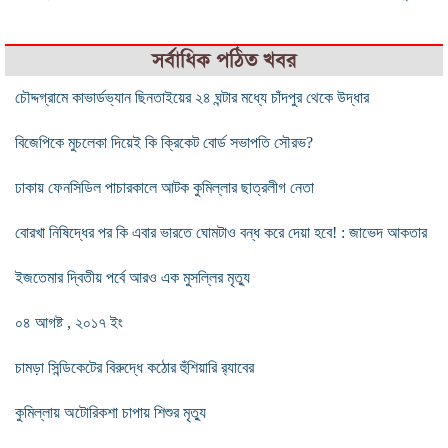
সর্বাধিক পঠিত খবর
চৌদ্দগ্রামে কাভার্ডভ্যান ছিনতাইয়ের ২৪ ঘন্টার মধ্যে চাঁদপুর থেকে উদ্ধার
বিজেপিকে মুচলেকা দিয়েই কি ক্রিকেট বোর্ড সভাপতি সৌরভ?
ঢাকায় ফেনসিডিল পাচারকালে আটক কুমিল্লার ছাত্রলীগ নেতা
বোরখা নিষিদ্ধের পর কি এবার ভারতে ঘোমটাও বন্ধ করে দেয়া হবে! : জাভেদ আকতার
ইজতেমার দ্বিতীয় পর্বে আরও এক মুসল্লির মৃত্যু
০৪ আগষ্ট , ২০১৭ ইং
চামড়া সিন্ডিকেটের বিরুদ্ধে কঠোর হুঁশিয়ারি র‍্যাবের
কুমিল্লায় অটোরিকশা চাপায় শিশুর মৃত্যু