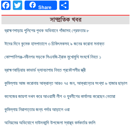
Facebook
Twitter
Share
Share
সাম্প্রতিক খবর
ব্রাহ্মণপাড়ায় পুলিশের পৃথক অভিযানে গাঁজাসহ গ্রেফতার ৮
ঈদের দিনে কুমেক হাসপাতালে ৩ চিকিৎসকসহ ৯ জনের করোনা সনাক্ত
কোম্পানিগঞ্জ-নবীনগর সড়কে সিএনজি-ট্রাক মুখোমুখি সংঘর্ষে নিহত ১
ব্রাহ্মণবাড়িয়ায় কাভার্ড ভ্যানচাপায় নিহত প্রকৌশলীর স্ত্রী
কুমিল্লায় আজ করোনায় আক্রান্ত আরও ৭৫ জন, আক্রান্তের সংখ্যা ৬ হাজার ছাড়াল
কলেজের জায়গা দখল করে আওয়ামী লীগ ও যুবলীগের কার্যালয় করেছেন নেতারা
কুমিল্লায় নিরাপত্তার জন্য পর্দার আড়ালে ওরা
অনিয়মের অভিযোগে দাউদকান্দি উপজেলা স্বাস্থ্য কর্মকর্তার বদলি