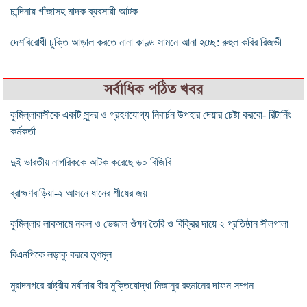
চান্দিনায় গাঁজাসহ মাদক ব্যবসায়ী আটক
দেশবিরোধী চুক্তি আড়াল করতে নানা কাণ্ড সামনে আনা হচ্ছে: রুহুল কবির রিজভী
সর্বাধিক পঠিত খবর
কুমিল্লাবাসীকে একটি সুন্দর ও গ্রহণযোগ্য নিবার্চন উপহার দেয়ার চেষ্টা করবো- রিটার্নিং
কর্মকর্তা
দুই ভারতীয় নাগরিককে আটক করেছে ৬০ বিজিবি
ব্রাহ্মণবাড়িয়া-২ আসনে ধানের শীষের জয়
কুমিল্লার লাকসামে নকল ও ভেজাল ঔষধ তৈরি ও বিক্রির দায়ে ২ প্রতিষ্ঠান সীলগালা
বিএনপিকে লড়াকু করবে তৃণমূল
মুরাদনগরে রাষ্ট্রীয় মর্যাদায় বীর মুক্তিযোদ্ধা মিজানুর রহমানের দাফন সম্পন