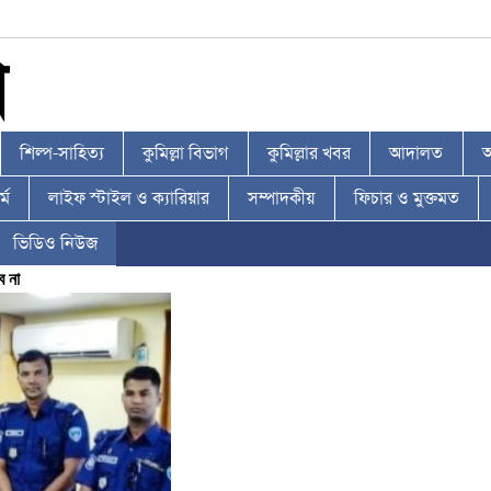
শিল্প-সাহিত্য
কুমিল্লা বিভাগ
কুমিল্লার খবর
আদালত
আ
্ম
লাইফ স্টাইল ও ক্যারিয়ার
সম্পাদকীয়
ফিচার ও মুক্তমত
ভিডিও নিউজ
ে না