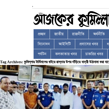
,
প্রচ্ছদ
জাতীয়
রাজনীতি
অর্থনীতি
বিনোদন
আইসিটি
প্রবাসের খবর
ধর
পর্যটন
কলকাতার খবর
চাকরির খবর
Tag Archives: কুমিল্লায় টার্মিনালের বাইরে রাস্তার উপর দাঁড়িয়ে যাত্রী উঠানামা করা যাব