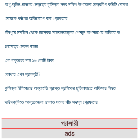
অপু-তুহিন-মাদবের নেতৃত্বে কুমিল্লা সদর দক্ষিণ উপজেলা ছাত্রলীগ কমিটি ঘোষণা
মেয়েকে ধর্ষণের অভিযোগে বাবা গ্রেফতার
চাঁদপুরে মসজিদ থেকে মাস্কের সচেতনতামূলক পেস্টুন অপসারণের অভিযোগ!
রণক্ষেত্র মেরুল বাড্ডা
এক কবুতরের দাম ১৬ কোটি টাকা
কোথায় এখন শ্রাবন্তী?
কুমিল্লা ইপিজেডে অব্যাহতি প্রাপ্ত শ্রমিকের ছুরিকাঘাতে অফিসার নিহত
দাউদকান্দিতে আন্তঃজেলা ডাকাত দলের পাঁচ সদস্য গ্রেফতার
গ্যালারী
ads