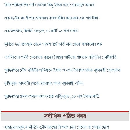
বিশ্ব পরিস্থিতির ওপর অনেক কিছু নির্ভর করে : ওবায়দুল কাদের
এক ঘণ্টায় আ.লীগের মনোনয়ন ফরম বিক্রি করে আয় ৯৫ লাখ টাকা
এক সপ্তাহে রিজার্ভ বেড়েছে ৬ কোটি ১০ লাখ ডলার
কুবিতে ২৬ নভেম্বর থেকে প্রথম বর্ষে ভর্তি,কাল থেকে সাক্ষাৎকার শুরু
নাগরিকদের প্রতি যেকোনো ধরনের বৈষম্য আইনের শাসনের পরিপন্থি : রাষ্ট্রপতি
মুরাদনগরে যৌথ বাহিনীর অভিযানে ইয়াবা ও নগদ টাকাসহ মাদক ব্যবসায়ী গ্রেপ্তার
কুমিল্লার আমতলী থেকে ইয়াবাসহ মাদক ব্যবসায়ী আটক
মুরাদনগরে মাদক সেবনে বাধা দেয়ায় অগ্নিকান্ড, ১০ লাখ টাকার ক্ষতি
সর্বাধিক পঠিত খবর
হাজারো মানুষকে কাঁদিয়ে চৌদ্দগ্রামের লিশানও চলে গেলেন না ফেরার দেশে