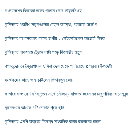
বাংলাদেশের ক্রিকেট দলের প্রধান কোচ হাথুরুসিংহে
কুমিল্লায় গ্রামীণ সড়কগুলোর বেহাল অবস্থা, চলাচলে দুর্ভোগ
কুমিল্লার কাপাসতলায় বাসের চাপাঁয় ২ মোটরসাইকেল আরোহী নিহত
কুমিল্লায় লাকসামে ট্রেনে কাটা পড়ে কিশোরীর মৃত্যু
গণআন্দোলনে স্বৈরশাসক হাসিনা দেশ ছেড়ে পালিয়েছেন: প্রধান উপদেষ্টা
সমর্থকদের কাছে ক্ষমা চাইলেন লিভারপুল কোচ
কাতারে বাংলাদেশ রাষ্ট্রদূতের সাথে সৌজন্য সাক্ষাত করেন বঙ্গবন্ধু পরিষদের নেতৃবৃন্দ
মুরাদনগরে আগুনে ৪টি দোকান পুড়ে ছাই
কুমিল্লায় এমপি বাহারের বিরুদ্ধে সাংবাদিক বাহার রায়হানের মামলা