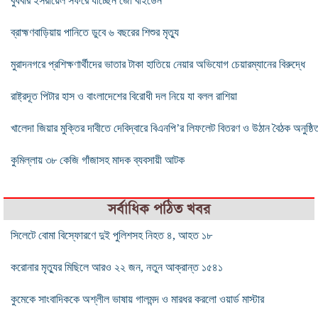
বুধবার ইসরায়েল সফরে যাচ্ছেন জো বাইডেন
ব্রাহ্মণবাড়িয়ায় পানিতে ডুবে ৬ বছরের শিশুর মৃত্যু
মুরাদনগরে প্রশিক্ষণার্থীদের ভাতার টাকা হাতিয়ে নেয়ার অভিযোগ চেয়ারম্যানের বিরুদ্ধে
রাষ্ট্রদূত পিটার হাস ও বাংলাদেশের বিরোধী দল নিয়ে যা বলল রাশিয়া
খালেদা জিয়ার মুক্তির দাবীতে দেবিদ্বারে বিএনপি’র লিফলেট বিতরণ ও উঠান বৈঠক অনুষ্ঠি
কুমিল্লায় ৩৮ কেজি গাঁজাসহ মাদক ব্যবসায়ী আটক
সর্বাধিক পঠিত খবর
সিলেটে বোমা বিস্ফোরণে দুই পুলিশসহ নিহত ৪, আহত ১৮
করোনার মৃত্যুর মিছিলে আরও ২২ জন, নতুন আক্রান্ত ১৫৪১
কুমেকে সাংবাদিককে অশ্লীল ভাষায় গালমন্দ ও মারধর করলো ওয়ার্ড মাস্টার