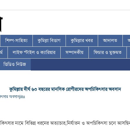
শিল্প-সাহিত্য
কুমিল্লা বিভাগ
কুমিল্লার খবর
আদালত
আ
্ম
লাইফ স্টাইল ও ক্যারিয়ার
সম্পাদকীয়
ফিচার ও মুক্তমত
ভিডিও নিউজ
কুমিল্লায় দীর্ঘ ৬০ বছরের মানসিক রোগীরদের অপচিকিৎসার অবসান
কিৎসার অবসান
jitu
র চিকিৎসার নামে বিভিন্ন ধরনের অত্যাচার,নির্যাতন ও অপচিকিৎসা চল