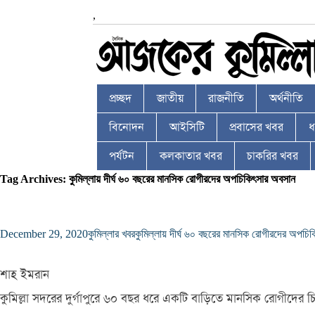
,
প্রচ্ছদ
জাতীয়
রাজনীতি
অর্থনীতি
বিনোদন
আইসিটি
প্রবাসের খবর
ধর
পর্যটন
কলকাতার খবর
চাকরির খবর
Tag Archives: কুমিল্লায় দীর্ঘ ৬০ বছরের মানসিক রোগীরদের অপচিকিৎসার অবসান
December 29, 2020
কুমিল্লার খবর
কুমিল্লায় দীর্ঘ ৬০ বছরের মানসিক রোগীরদের অপচি
শাহ ইমরান
কুমিল্লা সদরের দুর্গাপুরে ৬০ বছর ধরে একটি বাড়িতে মানসিক রোগীদে