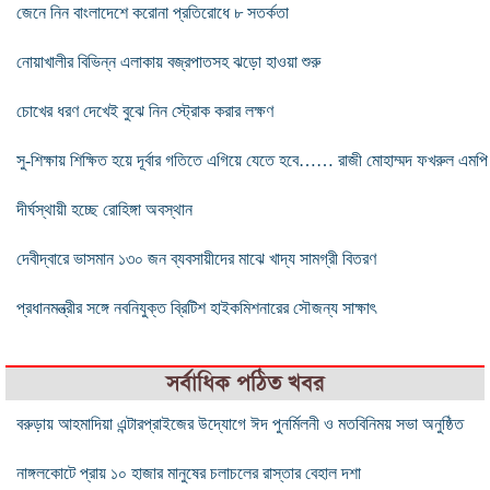
জেনে নিন বাংলাদেশে করোনা প্রতিরোধে ৮ সতর্কতা
নোয়াখালীর বিভিন্ন এলাকায় বজ্রপাতসহ ঝড়ো হাওয়া শুরু
চোখের ধরণ দেখেই বুঝে নিন স্ট্রোক করার লক্ষণ
সু-শিক্ষায় শিক্ষিত হয়ে দূর্বার গতিতে এগিয়ে যেতে হবে…… রাজী মোহাম্মদ ফখরুল এমপি
দীর্ঘস্থায়ী হচ্ছে রোহিঙ্গা অবস্থান
দেবীদ্বারে ভাসমান ১৩০ জন ব্যবসায়ীদের মাঝে খাদ্য সামগ্রী বিতরণ
প্রধানমন্ত্রীর সঙ্গে নবনিযুক্ত ব্রিটিশ হাইকমিশনারের সৌজন্য সাক্ষাৎ
সর্বাধিক পঠিত খবর
বরুড়ায় আহমাদিয়া এন্টারপ্রাইজের উদ্যোগে ঈদ পুনর্মিলনী ও মতবিনিময় সভা অনুষ্ঠিত
নাঙ্গলকোটে প্রায় ১০ হাজার মানুষের চলাচলের রাস্তার বেহাল দশা