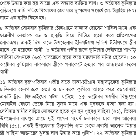
থেকে উদ্ধার করা হয় আরো এক অজ্ঞাত ব্যক্তির লাশ। ৩ অক্টোবর কুমিল্লার
বুড়িচংয়ে জমি ন
িয়ে বিরোধের জের ধরে দু’পক্ষের সংঘর্ষে মো. ইব্রাহিম (৬০
নামে এক ব্যক্তি নিহত হন।
৮ অক্টোবর সোমবার কুমিল্লার চৌদ্দগ্রামে সাজ্জাদ হোসেন শাকিল নামে এক
ছাত্রলীগ নেতাকে রড ও হাতুড়ি দিয়ে পিটিয়ে হত্যা করে প্রতিপক্ষের
লোকজন। একই দিন রাতে উপজেলার ইলিয়টগঞ্জ দক্ষিণ ইউনিয়নে স্ত্রীর
হাতে খুন হয়েছেন স্বামী। ৯ অক্টোবর গভীর রাতে কুমিল্লার দেবীদ্বারে শাশুড়ি
ফারিদা বেগমকে (৬০) শ্বাসরোধে হত্যা করে ঘরজামাই মনির হোসেন। ১০
অক্টোবর কুমিল্লার লাকসামে স্ত্রীকে গলাকেটে হত্যার পর আত্মহত্যা করেন
স্বামী।
১১ অক্টোবর বৃহস্পতিবার গভীর রাতে ঢাকা-চট্টগ্রাম মহাসড়কের কুমিল্লার
চান্দিনায় হেলপারকে হত্যা ও চালককে কুপিয়ে আহত করে রডবোঝাই
একটি ট্রাক ছিনতাইয়ের ঘটনা ঘটেছে। ১৫ অক্টোবর নগরীর বিষ্ণুপুরে
মোবাইল ফোনে ডেকে নিয়ে সুজন নামে এক যুবককে হত্যা করা হয়।
দেবীদ্বার স্বামীর বাড়ির লোকদের হাতে খুন হন গৃহবধূ সাহিদা (২১), তিতাস
উপজেলার রায়পুর গ্রামে দুই পক্ষের সংঘর্ষ চলাকালে মারা যান আলেয়া
বিবি (৫০), একই উপজেলায় উলুকান্দি গ্রাম থেকে প্রবাসী আলেক মিয়ার
স্ত্রী শাহিনা আক্তারের ঝুলন্ত লাশ উদ্ধার করে পুলিশ। ২২ অক্টোবর কুমিল্লার