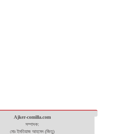
Ajker-comilla.com
সম্পাদক:
মোঃ ইমতিয়াজ আহমেদ (জিতু)