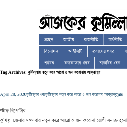
,
প্রচ্ছদ
জাতীয়
রাজনীতি
অর্থনীতি
বিনোদন
আইসিটি
প্রবাসের খবর
ধর
পর্যটন
কলকাতার খবর
চাকরির খবর
Tag Archives: কুমিল্লায় নতুন করে আরো ৫ জন করোনায় আক্রান্ত
April 28, 2020
কুমিল্লার খবর
কুমিল্লায় নতুন করে আরো ৫ জন করোনায় আক্রান্ত
jitu
স্টাফ রিপোর্টার :
কুমিল্লা জেলায় মঙ্গলবার নতুন করে আরো ৫ জন করোনা রোগী সনাক্ত হল