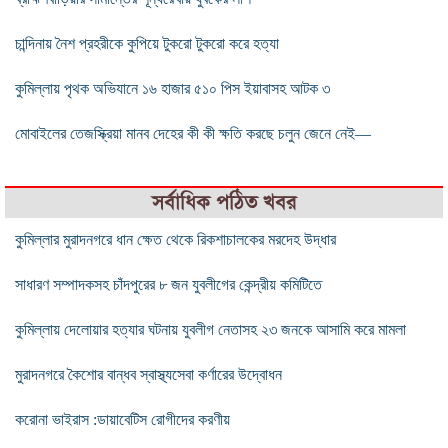
চান্দিনায় নৈশ প্রহরীকে কুপিয়ে টুকরো টুকরো করে হত্যা
কুমিল্লায় পৃথক অভিযানে ১৬ হাজার ৫১০ পিস ইয়াবাসহ আটক ৩
মোবাইলের তেজস্ক্রিয়া মানব দেহের কী কী ক্ষতি করছে চলুন জেনে নেই—
সর্বাধিক পঠিত খবর
কুমিল্লার মুরাদনগরে ধান ক্ষেত থেকে রিকশাচালকের মরদেহ উদ্ধার
সাধারণ সম্পাদকসহ চাঁদপুরের ৮ জন যুবলীগের কেন্দ্রীয় কমিটিতে
কুমিল্লায় দেলোয়ার হত্যার ঘটনায় যুবলীগ নেতাসহ ২৩ জনকে আসামি করে মামলা
মুরাদনগরে কৈশোর বান্ধব স্বাস্থ্যসেবা কর্ণারের উদ্বোধন
করোনা ভাইরাস :ডায়াবেটিস রোগীদের করণীয়