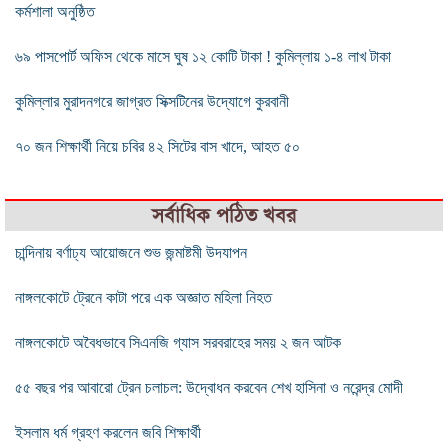
কর্মশালা অনুষ্ঠিত
৬৯ পাসপোর্ট অফিস থেকে মাসে ঘুষ ১২ কোটি টাকা ! কুমিল্লায় ১-৪ লাখ টাকা
কুমিল্লার মুরাদনগরে জাগ্রত সিক্সটিনের উদ্যোগে কুরবানী
৭০ জন শিক্ষার্থী নিয়ে চবির ৪২ সিটের বাস খাদে, আহত ৫০
সর্বাধিক পঠিত খবর
চান্দিনায় বর্ণাঢ্য আয়োজনে শুভ জন্মাষ্টমী উদযাপন
নাঙ্গলকোটে ট্রেনে কাটা পরে এক অজ্ঞাত মহিলা নিহত
নাঙ্গলকোটে অবৈধভাবে সিএনজি গ্যাস সরবরাহের সময় ২ জন আটক
৫৫ বছর পর আবারো ট্রেন চলাচল: উদ্বোধন করবেন শেখ হাসিনা ও নরেন্দ্র মোদী
ইসলাম ধর্ম গ্রহণ করলেন জবি শিক্ষার্থী