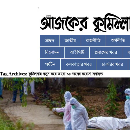
,
প্রচ্ছদ
জাতীয়
রাজনীতি
অর্থনীতি
বিনোদন
আইসিটি
প্রবাসের খবর
ধর
পর্যটন
কলকাতার খবর
চাকরির খবর
Tag Archives: কুমিল্লায় নতুন করে আরো ৯৮ জনের করোনা সনাক্ত