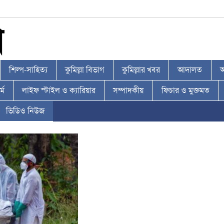
শিল্প-সাহিত্য
কুমিল্লা বিভাগ
কুমিল্লার খবর
আদালত
আ
্ম
লাইফ স্টাইল ও ক্যারিয়ার
সম্পাদকীয়
ফিচার ও মুক্তমত
ভিডিও নিউজ