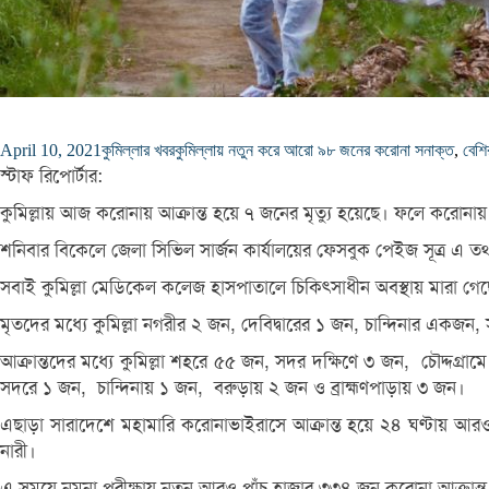
April 10, 2021
কুমিল্লার খবর
কুমিল্লায় নতুন করে আরো ৯৮ জনের করোনা সনাক্ত
,
বেশি
স্টাফ রিপোর্টার:
কুমিল্লায় আজ করোনায় আক্রান্ত হয়ে ৭ জনের মৃত্যু হয়েছে। ফলে করোনা
শনিবার বিকেলে জেলা সিভিল সার্জন কার্যালয়ের ফেসবুক পেইজ সূত্র এ তথ্
সবাই কুমিল্লা মেডিকেল কলেজ হাসপাতালে চিকিৎসাধীন অবস্থায় মারা গ
মৃতদের মধ্যে কুমিল্লা নগরীর ২ জন, দেবিদ্বারের ১ জন, চান্দিনার একজন
আক্রান্তদের মধ্যে কুমিল্লা শহরে ৫৫ জন, সদর দক্ষিণে ৩ জন, চৌদ্দ
সদরে ১ জন, চান্দিনায় ১ জন, বরুড়ায় ২ জন ও ব্রাহ্মণপাড়ায় ৩ জন।
এছাড়া সারাদেশে মহামারি করোনাভাইরাসে আক্রান্ত হয়ে ২৪ ঘণ্টায় আর
নারী।
এ সময়ে নমুনা পরীক্ষায় নতুন আরও পাঁচ হাজার ৩৩৪ জন করোনা আক্রান্ত