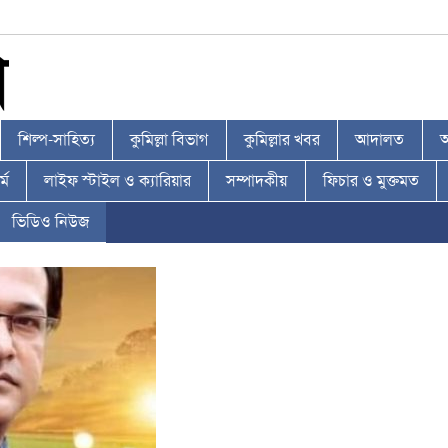
শিল্প-সাহিত্য
কুমিল্লা বিভাগ
কুমিল্লার খবর
আদালত
আ
্ম
লাইফ স্টাইল ও ক্যারিয়ার
সম্পাদকীয়
ফিচার ও মুক্তমত
ভিডিও নিউজ