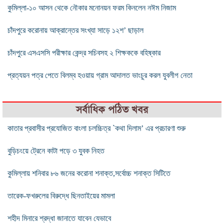
কুমিল্লা-১০ আসন থেকে নৌকার মনোনয়ন ফরম কিনলেন নঈম নিজাম
চাঁদপুরে করোনায় আক্রান্তের সংখ্যা সাড়ে ১২শ’ ছাড়াল
চাঁদপুরে এসএসসি পরীক্ষার কেন্দ্র সচিবসহ ২ শিক্ষককে বহিষ্কার
প্রত্যয়ন পত্র পেতে বিলম্ব হওয়ায় গ্রাম আদালত ভাংচুর করল যুবলীগ নেতা
সর্বাধিক পঠিত খবর
কাতার প্রবাসীর প্রযোজিত বাংলা চলচ্চিত্র `কথা দিলাম’ এর প্রচারণা শুরু
বুড়িচংয়ে ট্রেনে কাটা পড়ে ৩ যুবক নিহত
কুমিল্লায় শনিবার ৮৬ জনের করোনা শনাক্ত,সর্বোচ্চ শনাক্ত সিটিতে
তারেক-ফখরুলের বিরুদ্ধে ছিনতাইয়ের মামলা
শহীদ মিনারে শ্রদ্ধা জানাতে যাবেন যেভাবে