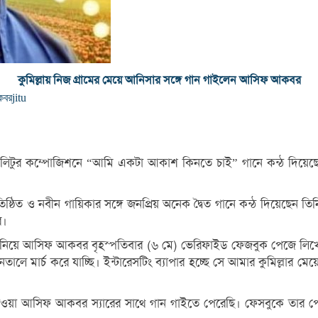
কুমিল্লায় নিজ গ্রামের মেয়ে আনিসার সঙ্গে গান গাইলেন আসিফ আকবর
কবর
jitu
লিটুর কম্পোজিশনে “আমি একটা আকাশ কিনতে চাই” গানে কন্ঠ দিয়েছেন ব
িষ্ঠিত ও নবীন গায়িকার সঙ্গে জনপ্রিয় অনেক দ্বৈত গানে কন্ঠ দিয়েছেন ত
র।
া নিয়ে আসিফ আকবর বৃহস্পতিবার (৬ মে) ভেরিফাইড ফেজবুক পেজে লিখ
ালে মার্চ করে যাচ্ছি। ইন্টারেসটিং ব্যাপার হচ্ছে সে আমার কুমিল্লার
য়া আসিফ আকবর স্যারের সাথে গান গাইতে পেরেছি। ফেসবুকে তার পোস্