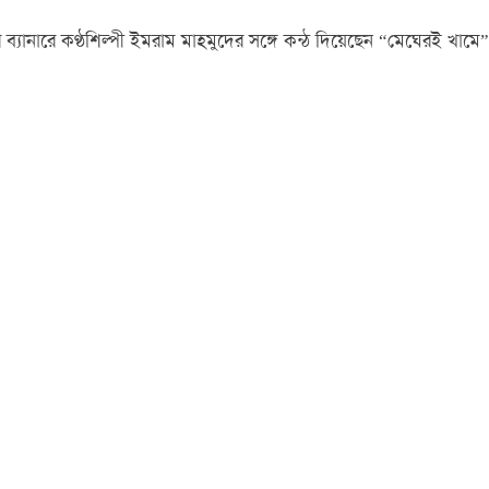
যানারে কণ্ঠশিল্পী ইমরাম মাহমুদের সঙ্গে কন্ঠ দিয়েছেন “মেঘেরই খামে”