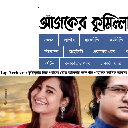
,
প্রচ্ছদ
জাতীয়
রাজনীতি
অর্থনীতি
বিনোদন
আইসিটি
প্রবাসের খবর
ধর
পর্যটন
কলকাতার খবর
চাকরির খবর
Tag Archives: কুমিল্লায় নিজ গ্রামের মেয়ে আনিসার সঙ্গে গান গাইলেন আসিফ আকবর