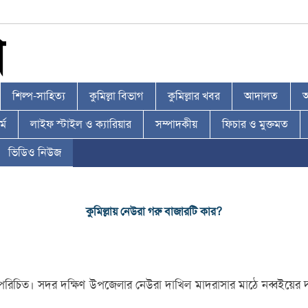
শিল্প-সাহিত্য
কুমিল্লা বিভাগ
কুমিল্লার খবর
আদালত
আ
্ম
লাইফ স্টাইল ও ক্যারিয়ার
সম্পাদকীয়
ফিচার ও মুক্তমত
ভিডিও নিউজ
কুমিল্লায় নেউরা গরু বাজারটি কার?
ে পরিচিত। সদর দক্ষিণ উপজেলার নেউরা দাখিল মাদরাসার মাঠে নব্বইয়ের 