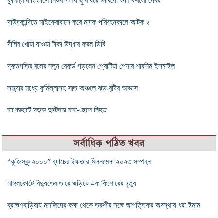
কুমিল্লার তিতাসে শিশুর গলায় ছুরি ধরে ভাবিকে ধর্ষণ করলো দেবর
দাউদকান্দিতে মাইক্রোবাসে করে মাদক পরিবহনকালে আটক ২
দীঘির খোয়া যাওয়া টাকা উদ্ধার করল ডিবি
দ্রুতগতির বলের নতুন রেকর্ড গড়লেন প্রোটিয়া পেসার শাবনিম ইসমাইল
সন্ধ্যার মধ্যে কুমিল্লাসহ সাত অঞ্চলে ঝড়-বৃষ্টির আভাস
বাগেরহাটে সড়ক দুর্ঘটনায় বাবা-ছেলে নিহত
সর্বাধিক পঠিত খবর
“কুজিস্কু ২০০০” ব্যাচের ইফতার মিলনমেলা ২০২৩ সম্পন্ন
নাঙ্গলকোটে বিদ্যুতের তারে জড়িয়ে এক কিশোরের মৃত্যু
ব্রাহ্মণবাড়িয়ায় মসজিদের কক্ষ থেকে তরুণীর সঙ্গে আপত্তিকর অবস্থায় ধরা ইমাম