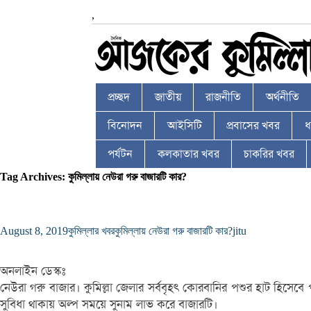
,
প্রচ্ছদ
জাতীয়
রাজনীতি
অর্থনীতি
বিনোদন
আইসিটি
প্রবাসের খবর
ধর
পর্যটন
কলকাতার খবর
চাকরির খবর
Tag Archives: কুমিল্লায় নেউরা গরু বাজারটি কার?
August 8, 2019
কুমিল্লার খবর
কুমিল্লায় নেউরা গরু বাজারটি কার?
jitu
অনলাইন ডেস্কঃ
নেউরা গরু বাজার। কুমিল্লা জেলার সর্ববৃহৎ কোরবানির পশুর হাট হিসেব
সুবিধা থাকায় অল্প সময়ে সুনাম লাভ করে বাজারটি।