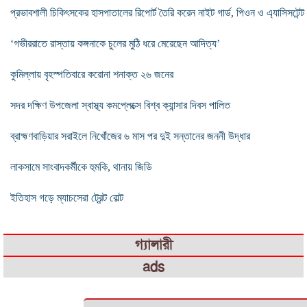
প্রভাবশালী চিকিৎসকের হাসপাতালের রিপোর্ট তৈরি করেন নাইট গার্ড, পিওন ও এ্যাসিসটেন্ট
‘গভীররাতে রাস্তায় কঙ্গনাকে চুলের মুঠি ধরে মেরেছেন আদিত্য’
কুমিল্লায় বৃহস্পতিবারে করোনা শনাক্ত ২৬ জনের
সদর দক্ষিণ উপজেলা স্বাস্থ্য কমপ্লেক্সে বিশ্ব ক্যান্সার দিবস পালিত
ব্রাহ্মণবাড়িয়ার সরাইলে নিখোঁজের ৬ মাস পর দুই সন্তানের জননী উদ্ধার
লাকসামে সাংবাদকর্মীকে হুমকি, থানায় জিডি
ইতিহাস গড়ে ম্যাচসেরা ট্রেন্ট বোল্ট
গ্যালারী
ads