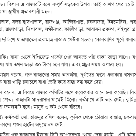
ধেছে। বিশাল এ বাজারটি বসে সম্পূর্ণ সড়কের উপর। তাই আশপাশের ১১টি গ
না স্থানীয় প্রভাবশালী মহল।
াসপাতাল, সদর হাসপাতাল, রাজগঞ্জ, কান্দিরপাড়, চকবাজার, টমচমব্রিজ,
 রাজাপাড়া, দিশাবন্দ, লক্ষীনগর, কাজীপাড়া, আবাসন প্রকল্প, লইপুরা গ্র
 দক্ষিণে যাতায়াতের একমাত্র রাস্তাও নেউরা সড়ক। কোরবানির পূর্বে ধা
ায় থাকি। বাসা থেকে ইপিজেড পকেট গেট আসতে পাঁচ টাকা ভাড়া লাগে। 
দেখা যায় তখন ভাড়া ৩০ টাকা চলে যায়। এবং প্রচুর সময় অপচয় হয়।
 আল মামুন বলেন, গরু বাজারের সময় আবর্জনা, দুর্গন্ধের ফলে এলাকায় বস
যারা গাড়ি চলাচলে বাধা তৈরি করে রাস্তা বন্ধ করে দেয়।
োসেন বলেন, এ বিষয়ে বাজার কমিটির সঙ্গে কয়েকবার আলোচনা করেছি। বিষ
পেত। বাজারটা মাদরাসার নামেই ছিলো। বর্তমানে এটি আর নেই। কুমিল্লা
ো জমজমাট হবে। মানুষ ও কষ্ট থেকে বাঁচবে।
াপ্ত) কর্মকর্তা মো. হারুনুর রশিদ বলেন, কুসিক থেকে চৌয়ারা বাজার, চকবা
র কোনো পশুর হাটের অনুমোদন নেই।
জানান, নেউরা গরু বাজারের ইজারা সিটি কর্পোরেশন থেকে দেয়া হয়নি। এটি