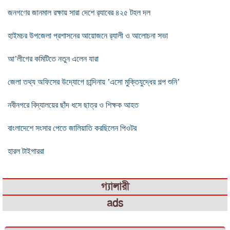
জনগণের জানমাল রক্ষায় সারা দেশে র‍্যাবের ৪২৫ টহল দল
হাইমচর উপজেলা প্রশাসনের আয়োজনে র‌্যালী ও আলোচনা সভা
আ’লীগের কমিটিতে নতুন এলেন যারা
জেলা তথ্য অফিসের উদ্যোগে চান্দিনায় ’এসো মুক্তিযুদ্ধের গল্প শুনি’
নবীনগরে বিদ্যালয়ের ছাঁদ ধসে ছাত্র ও শিক্ষক আহত
বাংলাদেশে সংসার পেতে জালিয়াতি করছিলেন পিওটর
হারল টাইগাররা
গ্যালারী
ads