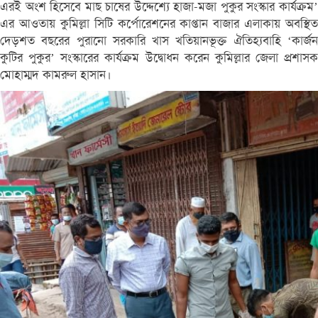
এরই অংশ হিসেবে মাছ চাষের উদ্দেশ্যে হাজা-মজা পুকুর সংস্কার কার্যক্রম’
এর আওতায় কুমিল্লা সিটি কর্পোরেশনের কাপ্তান বাজার এলাকায় অবস্থিত
দেড়শত বছরের পুরানো সরকারি খাস খতিয়ানভূক্ত ঐতিহ্যবাহি ‘কার্জন
কুটির পুকুর’ সংস্কারের কার্যক্রম উদ্বোধন করেন কুমিল্লার জেলা প্রশাসক
মোহাম্মদ কামরুল হাসান।