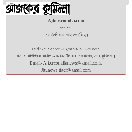
Ajker-comilla.com
সম্পাদক:
মোঃ ইমতিয়াজ আহমেদ (জিতু)
যোগাযোগ : ০১৬৭৬-৩২৭৫০৪/ ০৮১-৭৩৯৭০
বার্তা ও বাণিজ্যিক কার্যালয়- হুমায়ন টাওয়ার, চকবাজার, সদর,কুমিল্লা।
Email- Ajkercomillanews@gmail.com.
Jitunews.tiger@gmail.com