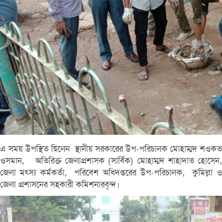
এ সময় উপস্থিত ছিলেন স্থানীয় সরকারের উপ-পরিচালক মোহাম্মদ শওকত
ওসমান, অতিরিক্ত জেলাপ্রশাসক (সার্বিক) মোহাম্মদ শাহাদাত হোসেন,
জেলা মৎস্য কর্মকর্তা, পরিবেশ অধিদপ্তরের উপ-পরিচালক, কুমিল্লা ও
জেলা প্রশাসনের সহকারী কমিশনারবৃন্দ।