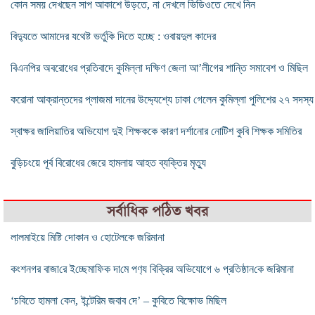
কোন সময় দেখছেন সাপ আকাশে উড়তে, না দেখলে ভিডিওতে দেখে নিন
বিদ্যুতে আমাদের যথেষ্ট ভর্তুকি দিতে হচ্ছে : ওবায়দুল কাদের
বিএনপির অবরোধের প্রতিবাদে কুমিল্লা দক্ষিণ জেলা আ’লীগের শান্তি সমাবেশ ও মিছিল
করোনা আক্রান্তদের প্লাজমা দানের উদ্দ্যেশ্যে ঢাকা গেলেন কুমিল্লা পুলিশের ২৭ সদস্য
স্বাক্ষর জালিয়াতির অভিযোগ দুই শিক্ষককে কারণ দর্শানোর নোটিশ কুবি শিক্ষক সমিতির
বুড়িচংয়ে পূর্ব বিরোধের জেরে হামলায় আহত ব্যক্তির মৃত্যু
সর্বাধিক পঠিত খবর
লালমাইয়ে মিষ্টি দোকান ও হোটেলকে জরিমানা
কংশনগর বাজা‌রে ই‌চ্ছেমা‌ফিক দা‌মে পণ‌্য বিক্রির অভিযোগে ৬ প্রতিষ্ঠান‌কে জ‌রিমানা
‘চবিতে হামলা কেন, ইন্টেরিম জবাব দে’ – কুবিতে বিক্ষোভ মিছিল