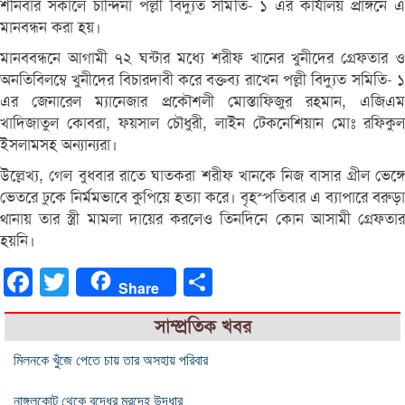
শনিবার সকালে চান্দিনা পল্লী বিদ্যুত সমিতি- ১ এর কার্যালয় প্রাঙ্গনে এ
মানবন্ধন করা হয়।
মানববন্ধনে আগামী ৭২ ঘন্টার মধ্যে শরীফ খানের খুনীদের গ্রেফতার ও
অনতিবিলম্বে খুনীদের বিচারদাবী করে বক্তব্য রাখেন পল্লী বিদ্যুত সমিতি- ১
এর জেনারেল ম্যানেজার প্রকৌশলী মোস্তাফিজুর রহমান, এজিএম
খাদিজাতুল কোবরা, ফয়সাল চৌধুরী, লাইন টেকনেশিয়ান মোঃ রফিকুল
ইসলামসহ অন্যান্যরা।
উল্লেখ্য, গেল বুধবার রাতে ঘাতকরা শরীফ খানকে নিজ বাসার গ্রীল ভেঙ্গে
ভেতরে ঢুকে নির্মমভাবে কুপিয়ে হত্যা করে। বৃহস্পতিবার এ ব্যাপারে বরুড়া
থানায় তার স্ত্রী মামলা দায়ের করলেও তিনদিনে কোন আসামী গ্রেফতার
হয়নি।
Facebook
Twitter
Share
Share
সাম্প্রতিক খবর
মিলনকে খুঁজে পেতে চায় তার অসহায় পরিবার
নাঙ্গলকোট থেকে বৃদ্ধের মরদেহ উদ্ধার