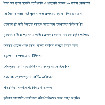
টাউন হল সুপার মার্কেটে পর্নোগ্রাফি ও পাইরেসি চক্রের ১৯ সদস্য গ্রেফতার
রোহিঙ্গাদের দেওয়া শর্ত পূরণ না হলে একজনও স্বদেশে ফিরতে চান না
হোমনায় দুই নারী শিয়ালের কাঁমড়ে আহত হয়ে হাসপাতালে চিকিৎসাধীন
মুরাদনগরে বিয়ের প্রলোভন দেখিয়ে একত্রে বসবাস, পরে জোরপূর্বক গর্ভপাত
কুমিল্লা বোর্ডের এইচএসসি পরীক্ষার ফলাফল জানতে ক্লিক করুন
একুশে পদক পাচ্ছেন ১৬ বিশিষ্টজন
দেবিদ্বারে ইউপি আওয়ামীলীগ এর সদস্য নবায়ন উদ্বোধন
এবার কার প্রেমে পড়লেন কার্তিক আরিয়ান?
মালয়েশিয়ায় বাংলাদেশের বিনিয়োগ সম্মেলন
কুমিল্লা ময়নামতি সেনানিবাসে নবীন সৈনিকদের শপথ গ্রহণ অনুষ্ঠিত