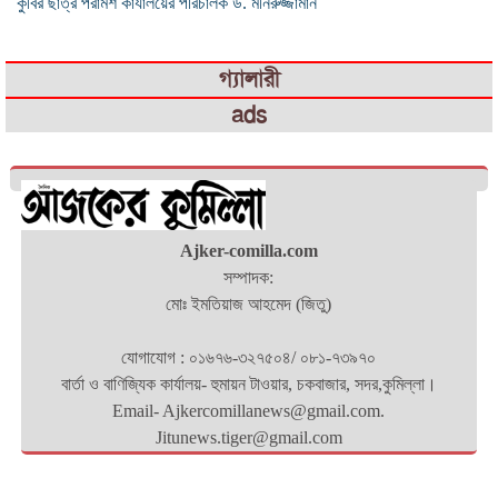
কুবির ছাত্র পরামর্শ কার্যালয়ের পরিচালক ড. মনিরুজ্জামান
গ্যালারী
ads
Ajker-comilla.com
সম্পাদক:
মোঃ ইমতিয়াজ আহমেদ (জিতু)
যোগাযোগ : ০১৬৭৬-৩২৭৫০৪/ ০৮১-৭৩৯৭০
বার্তা ও বাণিজ্যিক কার্যালয়- হুমায়ন টাওয়ার, চকবাজার, সদর,কুমিল্লা।
Email- Ajkercomillanews@gmail.com.
Jitunews.tiger@gmail.com