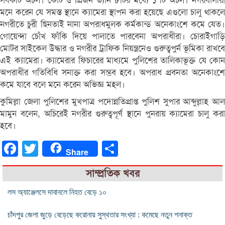
সবকটি অচল। কোর্ট ও প্রিজন ভ্যান ৮টির মধ্যে ১ টি অচল। নগরবাসীরা
মনে করেন যে সমস্ত স্থানে ক্যামেরা স্থাপন করা হয়েছে এগুলো চালু থাকলে
নগরীতে চুরী ছিনতাই নানা অপরাধমুলক কর্মকান্ড অনেকাংশে কমে যেত।
গোয়েন্দা চোঁখ ফাঁকি দিয়ে পালাতে পারবেনা অপরাধীরা। চোরাইগাড়ি
মোটর সাইকেল উদ্ধার ও নগরীর ট্রাফিক নিয়ন্ত্রনেও গুরুত্বপুর্ন ভূমিকা রাখবে
এই ক্যামেরা। ক্যামেরার ফিচারের মাধ্যমে পুলিশের তালিকাভূক্ত যে কোন
অপরাধীর গতিবিধি সনাক্ত করা সম্ভব হবে। অপরাধ প্রবনতা অনেকাংশে
কমে যাবে বলে মনে করেন অভিজ্ঞ মহল।
কুমিল্লা জেলা পুলিশের মুখপাত্র পদোন্নতিপ্রাপ্ত পুলিশ সুপার আব্দুল্লাহ আল
মামুন বলেন, অচিরেই নগরীর গুরুত্বপূর্ণ স্থানে পুনরায় ক্যামেরা চালু করা
হবে।
Facebook
Twitter
Share
Share
সাম্প্রতিক খবর
লস অ্যাঞ্জেলসে দাবানলে নিহত বেড়ে ১০
চাঁদপুর জেলা জুড়ে বেড়েছে করোনায় সুস্থতার সংখ্যা : কমেছে নতুন শনাক্ত