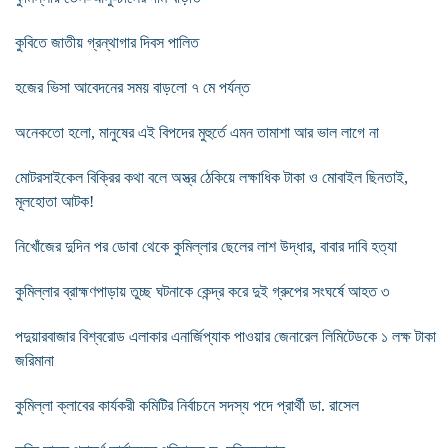
কুবিতে জাতীয় গ্রন্থাগার দিবস পালিত
হজের ভিসা আবেদনের সময় বাড়লো ৭ মে পর্যন্ত
অনেকতো হলো, মানুষের এই বিপদের মুহুর্তে এমন তামাশা আর ভাল লাগে না
মোটরসাইকেল বিক্রির কথা বলে অস্ত্র ঠেকিয়ে লক্ষাধিক টাকা ও মোবাইল ছিনতাই,
মূলহোতা আটক!
নিখোঁজের দুদিন পর ডোবা থেকে কুমিল্লার ছেলের লাশ উদ্ধার, বাবার দাবি হত্যা
কুমিল্লার ব্রাহ্মণপাড়ায় তুচ্ছ ঘটনাকে কেন্দ্র করে দুই গ্রুপের সংঘর্ষে আহত ৩
পদুয়ারবাজার বিশ্বরোড এলাকার এনার্জিপ্যাক পাওয়ার জেনারেল লিমিটেডকে ১ লক্ষ টাকা
জরিমানা
কুমিল্লা ক্লাবের কার্যকরী কমিটির নির্বাচনে সদস্য পদে প্রার্থী ডা. রাসেল