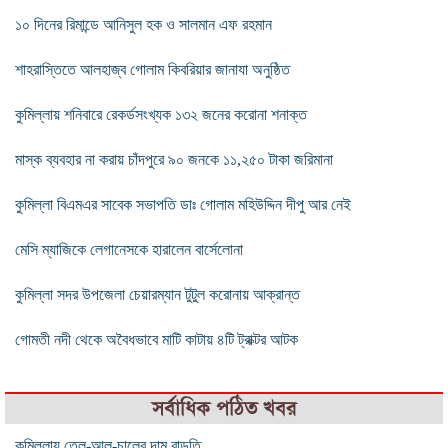
১০ দিনের রিমান্ডে আনিসুল হক ও সালমান এফ রহমান
শাহরাস্তিতে আলহাজ্ব গোলাম কিবরিয়ার জানাযা অনুষ্ঠিত
কুমিল্লায় শনিবারে রেকর্ডসংখ্যক ১৩২ জনের করোনা শনাক্ত
মাস্ক ব্যবহার না করায় চাঁদপুরে ৯০ জনকে ১১,২৫০ টাকা জরিমানা
কুমিল্লা বিএমএর সাবেক সভাপতি ডাঃ গোলাম মহিউদ্দিন দীপু আর নেই
মেসি ম্যাজিকে লেগানেসকে হারালেন বার্সেলোনা
কুমিল্লা সদর উপজেলা চেয়ারম্যান টুটুল করোনায় আক্রান্ত
গোমতী নদী থেকে অবৈধভাবে মাটি কাটায় ৪টি ট্রাক্টর আটক
সর্বাধিক পঠিত খবর
কুমিল্লায় তেল-আলু-চালের দাম বাড়তি