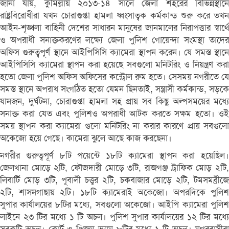
জানা যায়, কুমিল্লায় ২০১৩-১৪ সালে জেলা শহরের বিভিন্নস্থানে
রাষ্ট্রবিরোধীরা যখন চোরাগুপ্তা হামলা ধ্বংসাত্বক কর্মকান্ড শুরু করে তখন
আইন-শৃঙ্খলা বাহিনী দেশের সাধারন মানুষের জানমালের নিরাপত্তার স্বার্থে
ও অপরাধী সনাক্তকরণের লক্ষ্যে জেলা পুলিশ গোয়েন্দা সংমস্থা তাদের
অফিস গুরুত্বপূর্ণ স্থানে আইপিসিসি ক্যামেরা স্থাপন করেন। যে সমস্ত স্থানে
আইপিসিসি ক্যামেরা স্থাপন করা হয়েছে সবগুলো মনিটরিং ও নিয়ন্ত্রণ করা
হতো জেলা পুলিশ অফিস অফিসের কন্ট্রোল রুম হতে। সেসময় নগরীতে যে
সমস্ত স্থানে অপরাধ সংগঠিত হতো যেমন ছিনতাই, সন্ত্রাসী কর্মকান্ড, সড়কে
যানজন, দুর্ঘটনা, চোরাগুপ্তা হামলা সহ প্রায় সব কিছু অল্পসময়ের মধ্যে
সনাক্ত করা যেত এবং পুলিশও অপরাধী আটক করতে সক্ষম হতো। ওই
সময় স্থাপন করা ক্যামেরা গুলো মনিটরিং না করার কারণে প্রায় সবগুলো
অকেজো হয়ে গেছে। কামেরা ঝুলে আছে কাজ করছেনা।
নগরীর গুরুত্বপূর্ণ ৮টি পয়েন্টে ১৮টি ক্যামেরা স্থাপন করা হয়েছিল।
জেলখানা মোড়ে ২টি, ফৌজদারী মোড়ে ৩টি, রাজগঞ্জ ট্রাফিক মোড় ২টি,
লিবার্টি মোড় ৩টি, পূবালী চত্ত্বর ২টি, চকবাজার মোড়ে ২টি, টমসমব্রীজে
২টি, শাসনগাছায় ২টি। ১৮টি ক্যামেরাই অকেজো। অপরদিকে পুলিশ
সুপার কার্যালয়ের ৮টির মধ্যে, সবগুলো অকেজো। আইপি ক্যামেরা পুলিশ
লাইনে ২৩ টির মধ্যে ১ টি অচল। পুলিশ সুপার কার্যালয়ের ১২ টির মধ্যে