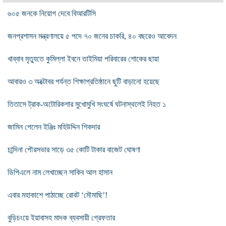
৬০৫ জনকে নিয়োগ দেবে বিআরটিসি
জনপ্রশাসন মন্ত্রণালয়ে ৫ পদে ৭০ জনের চাকরি, ৪০ বছরেও আবেদন
খাব্বাব মৃত্যুতে কুমিল্লা ইবনে তাইমিয়া পরিবারের শোকের ছায়া
আবারও ৩ অক্টোবর পর্যন্ত শিক্ষাপ্রতিষ্ঠানে ছুটি বাড়ানো হয়েছে
তিতাসে ট্রাক-অটোরিকশার মুখোমুখি সংঘর্ষে ঘটনাস্থলেই নিহত ১
জামিন পেলেন ইঞ্জিঃ মহিউদ্দিন শিকদার
চান্দিনা পৌরসভার সাড়ে ৩৫ কোটি টাকার বাজেট ঘোষণা
ডিপিএলে নাম লেখাচ্ছেন সাকিব আল হাসান
এবার মহাকাশে পাঠাচ্ছে রোবট ‘মৌমাছি’!
বুড়িচংয়ে ইয়াবাসহ মাদক ব্যবসায়ী গ্রেফতার