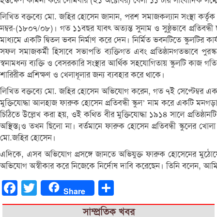
হস্তক্ষেপ কামনা করে সোমবার (২১ অক্টোবর) বেলা ১১ টায় সাংবাদিক সম্
লিখিত বক্তব্যে মো. জহির হোসেন জানান, পরশ সমাজকল্যান সংস্থা কর্তৃক 
নম্বর-(১৮০৭/০৮)। গত ১১বছর যাবৎ অত্যন্ত সুনাম ও সুষ্ঠুভাবে প্রতিবন্ধী ছা
মাধ্যমে একটি দ্বিতল ভবন নির্মাণ করে দেন। নির্মিত ভবনটিতে স্কুলটির ক
সফল সমাজকর্মী হিসাবে সভাপতি ব্যক্তিগত এবং প্রতিষ্ঠানগতভাবে পুরস্ক
স্বনামধন্য ব্যক্তি ও বেসরকারি সংস্থার আর্থিক সহযোগিতায় স্কুলটি কাজ 
শারিরীক প্রশিক্ষণ ও খেলাধূলার জন্য ব্যবহার করে থাকে।
লিখিত বক্তব্যে মো. জহির হোসেন অভিযোগ করেন, গত ৭ই সেপ্টেম্বর একটি কু
মুক্তিযোদ্ধা আলহাজ ফারুক হোসেন প্রতিবন্ধী স্কুল’ নাম করে একটি মনগ
চিঠিতে উল্লেখ করা হয়, ওই কথিত বীর মুক্তিযোদ্ধা ১৯১৪ সালে প্রতিষ্ঠ
অস্থিস্ত¡ও তখন ছিলো না। বর্তমানে ফারুক হোসেন প্রতিবন্ধী স্কুলের খ
মো.জহির হোসেন।
এদিকে, এসব অভিযোগ প্রসঙ্গে জানতে অভিযুক্ত ফারুক হোসেনের মুঠ
অভিযোগ অস্বীকার করে নিজেকে নির্দোষ দাবি করেছেন। তিনি বলেন, আমি 
Facebook
Twitter
Share
Share
সাম্প্রতিক খবর