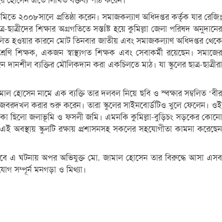
হির হোসেন এতে লিখিত বক্তব্য পাঠ করেন।
ূমিতে ২০০৮সালে প্রতিষ্ঠা করেন। সমাজকল্যাণ অধিদপ্তর কর্তৃক যার রেজিঃ
্র-ছাত্রীদের শিক্ষার অগ্রগতিতে সস্তÍষ্ট হয়ে কুমিল্লা জেলা পরিষদ অনুদানের
ে পরিচালিত হওয়ার কারনে মোট তিনবার জাতীয় এবং সমাজকল্যাণ অধিদপ্তর থেকে
্রেণি শিক্ষক, একজন স্বাস্থ্যগত শিক্ষক এবং সেবাকর্মী রয়েছেন। সমাজের
 দানশীল ব্যক্তির মৌলিকদান করা একচিলতে মাঠ। যা স্কুলের ছাত্র-ছাত্রীরা
াল হোসেন নামে এক ব্যক্তি তার দলবল নিয়ে ছবি ও স্ব্ক্ষার সম্বলিত ‘বীর
টি জবরদখল করার শুরু করেন। তারা স্কুলের সাইনবোর্ডটিও খুলে ফেলেন। ওই
র এলাকা ছিলো জলাভূমি ও ফসলী জমি। এমনকি কুমিল্লা-বুড়িচং সড়কের কোনো
ন। এই অবস্থায় স্কুলটি রক্ষায় প্রশাসনসহ সকলের সহযোগীতা কামনা করেছেন
বে এ ঘটনায় অপর অভিযুক্ত মো. জামাল হোসেন তার বিরুদ্ধে আসা এসব
গ সম্পূর্ন মনগড়া ও মিথ্যা।