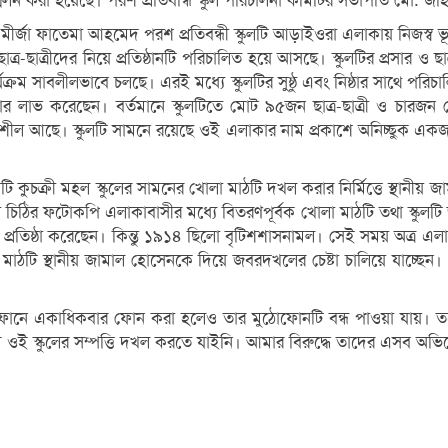
মেলন করা হয়েছে। পরশ প্রতিবন্ধি স্কুল পরিচালনা কমিটির সভাপতি মো. জ
মীর্জা ফাতেমা আহমেদ পরশ প্রতিবন্ধী স্কুলটি আড়াইওরা এলাকায় নিজস্ব ভ
ত্র-ছাত্রীদের নিয়ে প্রতিষ্ঠানটি পরিচালিত হয়ে আসছে। স্কুলটির প্রসার ও ছাত
ার্যক্রম সাবলীলভাবে চলছে। এরই মধ্যে স্কুলটির সুষ্ঠু এবং নিষ্ঠার সাথ
ার লাভ করেছেন। বর্তমানে স্কুলটিতে মোট ৯৫জন ছাত্র-ছাত্রী ও চারজন শ
গতিশীল আছে। স্কুলটি সামনে রয়েছে ওই এলাকার নাম প্রকাশে অনিচ্ছুক একজন
চক্রী মহল স্কুলের সামনের খোলা মাঠটি দখল করার নির্মিত্তে স্থানীয় জাম
ড়া চিঠির ফটোকপি এলাকাবাসীর মধ্যে বিতরণপূর্বক খোলা মাঠটি তথা স্কুল
ানটি প্রতিষ্ঠা করেছেন। কিন্তু ১৯১৪ ছিলো বৃটিশশাসনামল। সেই সময় অত্
োলা মাঠটি স্থানীয় জামাল হোসেনকে দিয়ে জবরদখলের চেষ্টা চালিয়ে যাচ্ছে
োফোনে একাধিকবার ফোন করা হলেও তার মুঠোফোনটি বন্ধ পাওয়া যায়। ত
ওই স্কুলের সম্পত্তি দখল করতে যাইনি। আমার বিরুদ্ধে তাদের এসব অভিযো