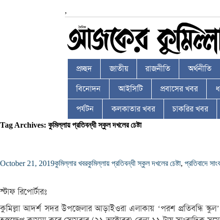
,
প্রচ্ছদ
জাতীয়
রাজনীতি
অর্থনীতি
বিনোদন
আইসিটি
প্রবাসের খবর
ধর
পর্যটন
কলকাতার খবর
চাকরির খবর
Tag Archives: কুমিল্লায় প্রতিবন্ধী স্কুল দখলের চেষ্টা
October 21, 2019
কুমিল্লার খবর
কুমিল্লায় প্রতিবন্ধী স্কুল দখলের চেষ্টা
,
প্রতিবাদে সাং
স্টাফ রিপোর্টারঃ
কুমিল্লা আদর্শ সদর উপজেলার আড়াইওরা এলাকায় ‘পরশ প্রতিবন্ধি স্কুল’ 