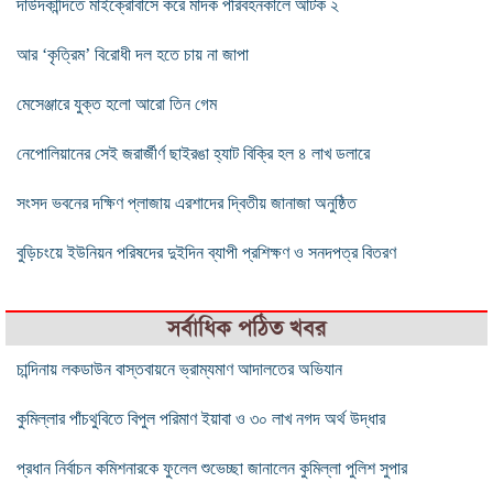
দাউদকান্দিতে মাইক্রোবাসে করে মাদক পরিবহনকালে আটক ২
আর ‘কৃত্রিম’ বিরোধী দল হতে চায় না জাপা
মেসেঞ্জারে যুক্ত হলো আরো তিন গেম
নেপোলিয়ানের সেই জরার্জীর্ণ ছাইরঙা হ্যাট বিক্রি হল ৪ লাখ ডলারে
সংসদ ভবনের দক্ষিণ প্লাজায় এরশাদের দ্বিতীয় জানাজা অনুষ্ঠিত
বুড়িচংয়ে ইউনিয়ন পরিষদের দুইদিন ব্যাপী প্রশিক্ষণ ও সনদপত্র বিতরণ
সর্বাধিক পঠিত খবর
চান্দিনায় লকডাউন বাস্তবায়নে ভ্রাম্যমাণ আদালতের অভিযান
কুমিল্লার পাঁচথুবিতে বিপুল পরিমাণ ইয়াবা ও ৩০ লাখ নগদ অর্থ উদ্ধার
প্রধান নির্বাচন কমিশনারকে ফুলেল শুভেচ্ছা জানালেন কুমিল্লা পুলিশ সুপার