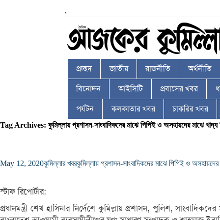
,
প্রচ্ছদ
জাতীয়
রাজনীতি
অর্থনীতি
বিনোদন
আইসিটি
প্রবাসের খবর
ধর
পর্যটন
কলকাতার খবর
চাকরির খবর
Tag Archives: কুমিল্লায় প্রশাসন-সাংবাদিকদের মাঝে পিপিই ও অসহায়দের মাঝে খাদ্য
May 12, 2020
কুমিল্লার খবর
কুমিল্লায় প্রশাসন-সাংবাদিকদের মাঝে পিপিই ও অসহায়দের 
স্টাফ রিপোর্টার:
প্রধানমন্ত্রী শেখ হাসিনার নির্দেশে কুমিল্লায় প্রশাসন, পুলিশ, সাংবাদ