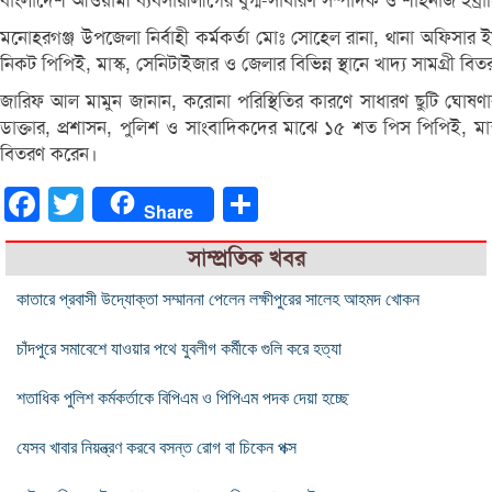
বাংলাদেশ আওয়ামী ব্যবসায়ীলীগের যুগ্ম-সাধারণ সম্পাদক ও শাহনাজ ইব্র
মনোহরগঞ্জ উপজেলা নির্বাহী কর্মকর্তা মোঃ সোহেল রানা, থানা অফিসার ইনচ
নিকট পিপিই, মাস্ক, সেনিটাইজার ও জেলার বিভিন্ন স্থানে খাদ্য সামগ্রী ব
জারিফ আল মামুন জানান, করোনা পরিস্থিতির কারণে সাধারণ ছুটি ঘোষণার
ডাক্তার, প্রশাসন, পুলিশ ও সাংবাদিকদের মাঝে ১৫ শত পিস পিপিই, মাস্
বিতরণ করেন।
Facebook
Twitter
Share
Share
সাম্প্রতিক খবর
কাতারে প্রবাসী উদ্যোক্তা সম্মাননা পেলেন লক্ষীপুরের সালেহ আহমদ খোকন
চাঁদপুরে সমাবেশে যাওয়ার পথে যুবলীগ কর্মীকে গুলি করে হত্যা
শতাধিক পুলিশ কর্মকর্তাকে বিপিএম ও পিপিএম পদক দেয়া হচ্ছে
যেসব খাবার নিয়ন্ত্রণ করবে বসন্ত রোগ বা চিকেন পক্স