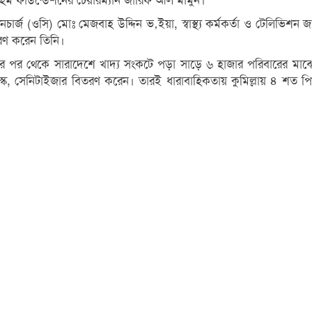
াহিম ফাউন্ডেশনের চেয়ারম্যান জারিফ আল মামুন।
ার্জ (ওসি) মোঃ মেজবাহ উদ্দিন ভ‚ইয়া, স্বাস্থ্য কর্মকর্তা ও টেলিভিশন 
িতরণ করেন তিনি।
 পর থেকে সারাদেশে খাদ্য সংকটে পড়া সাড়ে ৬ হাজার পরিবারের মাঝে খা
ক, সেনিটাইজার বিতরণ করেন। তারই ধারাবাহিকতায় কুমিল্লায় ৪ শত পিস প