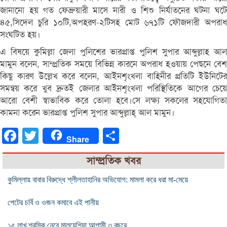
জানানো হয় গত ফেব্রুয়ারী মাসে নারী ও শিশু নির্যাতনের ঘটনা ঘটে
৪৫,সিদেল চুরি ১০টি,অপহরণ-২টিসহ মোট ৬৭১টি ফৌজদারী অপরাধ
সংঘটিত হয়।
এ বিষয়ে কুমিল্লা জেলা পুলিশের ভারপ্রাপ্ত পুলিশ সুপার আব্দুল্লাহ আল
মামুন বলেন, সাম্প্রতিক সময়ে বিভিন্ন কারনে অপরাধ হওয়ায় পেছনে বেশ
কিছু কারণ উল্লেখ করে বলেন, আইনশৃংখলা বাহিনীর প্রতিটি ইউনিটের
সমন্বয় করে খুব দ্রুতই জেলার আইনশৃংখলা পরিস্থিতিকে আগের চেয়ে
আরো বেশী স্বাভাবিক করে তোলা হবে।সে লক্ষ্য সকলের সহযোগিতা
কামনা করেন ভারপ্রাপ্ত পুলিশ সুপার আব্দুল্লাহ্ আল মামুন।
Facebook
Twitter
Share
Share
সাম্প্রতিক খবর
কুমিল্লায় বাবার বিরুদ্ধে শ্লীলতাহানির অভিযোগ: মামলা করে ধরা মা-মেয়ে
পেটের চর্বি ও ওজন কমাবে এই পানীয়
১৫ লাখ শ্রমিক নেবে মালয়েশিয়া আগামী ৩ বছরে