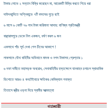
টাকার লোভে ২ সন্তান বিক্রি করেছেন মা, আরেকটি বিক্রি করতে গিয়ে ধরা
দাউদকান্দিতে অগ্নিকান্ডে ৭টি বসতঘর পুড়ে ছাই
৬ মাসে ৬ কোটি ৭৬ লাখ টাকা জরিমানা আদায়: বাণিজ্য প্রতিমন্ত্রী
বাঞ্ছারামপুরে ডেকে নিল একজন, ধর্ষণ করল ৬ জন
একসাথে পাঁচ সূর্য দেখা গেল চীনের আকাশে !
লাকসামে যৌথ বাহিনীর অভিযানে মাদক ও নগদ টাকাসহ গ্রেপ্তার ১
৬ দফা দাবীতে মহাসড়ক অবরোধ, সেনাবাহিনীর হস্তক্ষেপে যানবাহন চলাচল স্বাভাবিক
ডিপোতে আরও ৪ কনটেইনারে ক্ষতিকর কেমিক্যাল শনাক্ত
তিতাসে স্ত্রীর ওড়না দিয়ে স্বামীর আত্মহত্যা
গ্যালারী