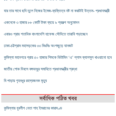
যার তার সাথে ছবি তুলে নিজের ইমেজ-ব্যক্তিত্ব নষ্ট না করাটাই উত্তম- প্রধানমন্ত্রী
একনেকে ৩ হাজার ৮৮ কোটি টাকা ব্যয়ে ৯ প্রকল্প অনুমোদন
এবারও প্রায় শতাধিক বাংলাদেশি হাফেজ সৌদিতে তারাবি পড়াচ্ছেন
ঢাকা-চট্টগ্রাম মহাসড়কের ৩৩ কিঃমিঃ অংশজুড়ে যানজট
কুমিল্লা মহানগরে প্রায় ৫০ হাজার শিশুকে ভিটামিন ‘এ’ প্লাস ক্যাপসুল খাওয়ানো হবে
জাতীয় শোক দিবসে বঙ্গবন্ধুর সমাধিতে প্রধানমন্ত্রীর শ্রদ্ধা
বি পাড়ায় গৃহবধুর রহস্যজনক মৃত্যু
সর্বাধিক পঠিত খবর
কুমিল্লায় যুবলীগ নেতা শাহ ইমরানের কারাদণ্ড