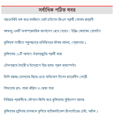
সর্বাধিক পঠিত খবর
আচরণবিধি ভঙ্গ করে মসজিদে ভোট চাইলেন জিএস প্রার্থী গোলাম রাব্বানী
বঙ্গবন্ধু একটি অসাম্প্রদায়িক বাংলাদেশ রেখে গেছেন : ইঞ্জিঃ মোহাম্মদ হোসাইন
কুমিল্লা নগরীতে স্কুলছাত্র গুলিবিদ্ধের ঘটনায় মামলা, গ্রেফতার ১
কুমিল্লায় ১১টি আসনে ঐক্যফ্রন্টের প্রার্থী কারা
চৌদ্দগ্রামে মৈত্রী’র উদ্যোগে ফ্রি ব্লাড গ্রুপ ক্যাম্পেইন
ভিসি বরাবর হেনস্তার বিচার চেয়ে অভিযোগ দিলেন ছাত্রলীগ নেত্রী
শিশুতোষ গল্প- পাকা কাঁঠাল ও বোকা গাধা
লিবিয়ায় প্রবাসীকে কৌশলে জিম্মি করে কুমিল্লায় মুক্তিপণ আদায়
কুমিল্লার চান্দিনায় চালককে কুপিয়ে মটোরসাইকেল ছিনতাইয়ের চেষ্টা, আটক ১