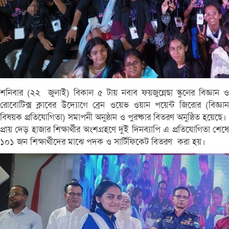
শনিবার (২২ জুলাই) বিকাল ৫ টায় নবাব ফয়জুন্নেছা স্কুলের বিজ্ঞান ও
রোবোটিক্স ক্লাবের উদ্যোগে ব্রেন ওয়েভ ওয়ান পয়েন্ট জিরোর (বিজ্ঞান
বিষয়ক প্রতিযোগিতা) সমাপনী অনুষ্ঠান ও পুরষ্কার বিতরণ অনুষ্ঠিত হয়েছে।
প্রায় দেড় হাজার শিক্ষার্থীর অংশগ্রহণে দুই দিনব্যাপি এ প্রতিযোগিতা শেষে
১০১ জন শিক্ষার্থীদের মাঝে পদক ও সার্টিফিকেট বিতরণ করা হয়।