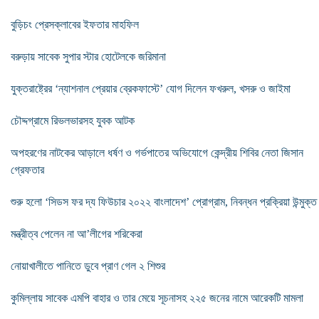
বুড়িচং প্রেসক্লাবের ইফতার মাহফিল
বরুড়ায় সাবেক সুপার স্টার হোটেলকে জরিমানা
যুক্তরাষ্ট্রের ‘ন্যাশনাল প্রেয়ার ব্রেকফাস্টে’ যোগ দিলেন ফখরুল, খসরু ও জাইমা
চৌদ্দগ্রামে রিভলভারসহ যুবক আটক
অপহরণের নাটকের আড়ালে ধর্ষণ ও গর্ভপাতের অভিযোগে কেন্দ্রীয় শিবির নেতা জিসান
গ্রেফতার
শুরু হলো ‘সিডস ফর দ্য ফিউচার ২০২২ বাংলাদেশ’ প্রোগ্রাম, নিবন্ধন প্রক্রিয়া উন্মুক্ত
মন্ত্রীত্ব পেলেন না ‍আ’লীগের শরিকেরা
নোয়াখালীতে পানিতে ‍ডুবে প্রাণ গেল ২ শিশুর
কুমিল্লায় সাবেক এমপি বাহার ও তার মেয়ে সূচনাসহ ২২৫ জনের নামে আরেকটি মামলা