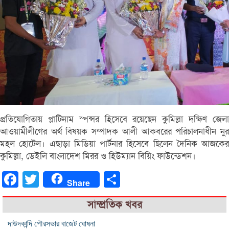
প্রতিযোগিতায় প্লাটিনাম স্পন্সর হিসেবে রয়েছেন কুমিল্লা দক্ষিণ জেলা
আওয়ামীলীগের অর্থ বিষয়ক সম্পাদক আলী আকবরের পরিচালনাধীন নুর
মহল হোটেল। এছাড়া মিডিয়া পার্টনার হিসেবে ছিলেন দৈনিক আজকের
কুমিল্লা, ডেইলি বাংলাদেশ মিরর ও হিউম্যান বিয়িং ফাউন্ডেশন।
Facebook
Twitter
Share
Share
সাম্প্রতিক খবর
দাউদকান্দি পৌরসভার বাজেট ঘোষনা