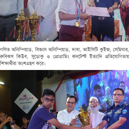
গণিত অলিম্পিয়াড, বিজ্ঞান অলিম্পিয়াড, দাবা, আইসিটি কুইজ, সেমিনার,
রুবিকস কিউব, সুডোকু ও প্রোগ্রামিং কনটেস্ট ইত্যাদি প্রতিযোগিতায়
শিক্ষার্থীরা অংশগ্রহণ করে।