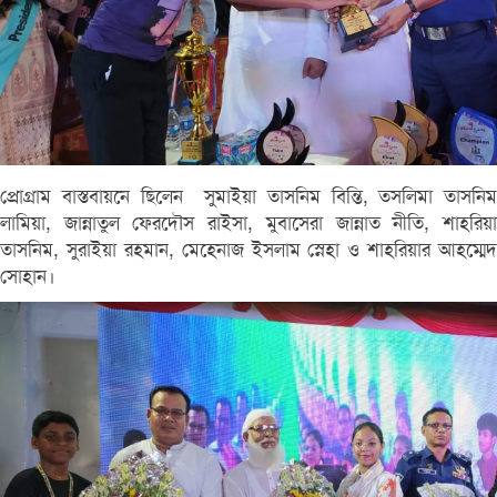
প্রোগ্রাম বাস্তবায়নে ছিলেন সুমাইয়া তাসনিম বিন্তি, তসলিমা তাসনিম
লামিয়া, জান্নাতুল ফেরদৌস রাইসা, মুবাসেরা জান্নাত নীতি, শাহরিয়া
তাসনিম, সুরাইয়া রহমান, মেহেনাজ ইসলাম স্নেহা ও শাহরিয়ার আহম্মেদ
সোহান।