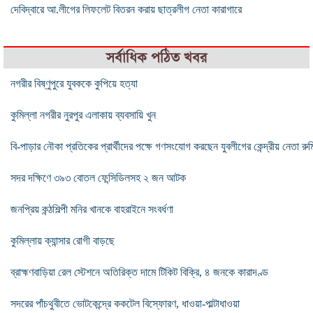
দেবিদ্বারে আ.লীগের লিফলেট বিতরন করায় ছাত্রলীগ নেতা কারাগারে
সর্বাধিক পঠিত খবর
নগরীর বিষ্ণুপুরে যুবককে কুপিয়ে হত্যা
কুমিল্লা নগরীর নুরপুর এলাকায় ব্যবসায়ি খুন
বি-পাড়ার নৌকা প্রতিকের প্রার্থীদের পক্ষে গণসংযোগ করছেন যুবলীগের কেন্দ্রীয় নেতা রুম
সদর দক্ষিণে ৩৯৩ বোতল ফেন্সিডিলসহ ২ জন আটক
জনপ্রিয় কন্ঠশিল্পী মনির খানকে বাহরাইনে সংবর্ধণা
কুমিল্লায় ক্যান্সার রোগী বাড়ছে
ব্রাহ্মণবাড়িয়া রেল স্টেশনে অতিরিক্ত দামে টিকিট বিক্রি, ৪ জনকে কারাদণ্ড
সদরের পাঁচথুবীতে ভোটকেন্দ্রে ককটেল বিস্ফোরণ, ধাওয়া-পাল্টাধাওয়া