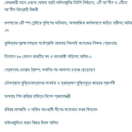
বেসরকারী ভাবে এখনো ঘোষনা হয়নি দাউদকান্দির ইউপি নির্বাচনে, ২টি আ’লীগ ও ১টিতে
আ’লীগ বিদ্রোহী বিজয়ী
গুলশানের ৩টি স্পা সেন্টারে পুলিশের অভিযান, অসামাজিক কার্যকলাপে জড়িত নারীসহ আট
১৯
কুমিল্লার ব্রাহ্মণপাড়ায় পর্নোগ্রাফি মামলায় শিদলাই কলেজের শিক্ষক গ্রেফতার
তিতাসে ৯৬ বোতল ভারতীয় মদ ও বহনকারী গাড়িসহ আটক-২
গ্রেফতার ডোনাল্ড ট্রাম্প: শুনানির পর আদালত চত্বর ছেড়েছেন
চৌদ্দগ্রামে মুক্তিযোদ্ধাদের সংবর্ধনা ও ভ্রাম্যমাণ মুক্তিযুদ্ধ জাদুঘর প্রদর্শনী
অসহায় শিশু রাব্বির দায়িত্ব নিলেন প্রধানমন্ত্রী
রবিবার মাশরাফি ও সাকিব আওয়ামী লীগের মনোনয়ন ফরম কিনবেন
দাউদকান্দিতে মহান বিজয় দিবস পালিত