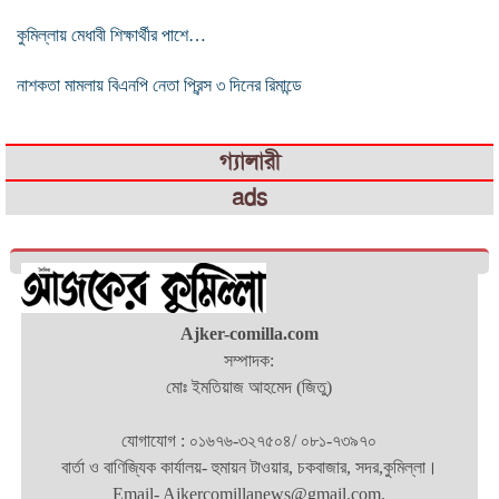
কুমিল্লায় মেধাবী শিক্ষার্থীর পাশে…
নাশকতা মামলায় বিএনপি নেতা প্রিন্স ৩ দিনের রিমান্ডে
গ্যালারী
ads
Ajker-comilla.com
সম্পাদক:
মোঃ ইমতিয়াজ আহমেদ (জিতু)
যোগাযোগ : ০১৬৭৬-৩২৭৫০৪/ ০৮১-৭৩৯৭০
বার্তা ও বাণিজ্যিক কার্যালয়- হুমায়ন টাওয়ার, চকবাজার, সদর,কুমিল্লা।
Email- Ajkercomillanews@gmail.com.