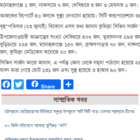
মনোহরগঞ্জে ১ জন, লাকসামে ৭ জন, দেবিদ্বারে ৩ জন ও মেঘনায় ৬ জন।
আজকের রিপোর্টে ৪৬ জনকে সুস্থ্য দেখানো হয়েছে। সিটি করপোরেশনে ৩৪
বৃহস্পতিবার (২৩ জুলাই) বিকেলে এসব তথ্য জানান কুমিল্লা সিভিল সার্জন 
উপজেলাওয়ারী আক্রান্তের সংখ্যা দেবিদ্বারে ৪০৭ জন, মুরাদনগর ২৯৩
বুড়িচংয়ে ২২৪ জন, মনোহরগঞ্জে ১৫০ জন, ব্রাহ্মণপাড়ায় ৭০ জন, না
জন, কুমিল্লা মেডিকেল কলেজে ২০ জন।
সিভিল সার্জন আরো জানান, এ পর্যন্ত জেলা থেকে নমুনা পাঠানো হয়েছ
যাবৎ মারা গেছে মোট ১৩১ জন এবং সুস্থ হয়েছে ৩ হাজার ৯৬ জন।
Facebook
Twitter
Share
Share
সাম্প্রতিক খবর
চট্টগ্রামে মেট্রোরেলের বিনিময়ে সমুদ্র উপকূলে স্মার্ট সিটি গড়ে তোলার প্রস্তাব চীনের
৮০ কিমি গতিবেগে আসছে ঘূর্ণিঝড় ‘ফণি’
কুমিল্লার বরুড়া উপজেলাকে বাল্যবিয়ে মুক্ত ঘোষণা