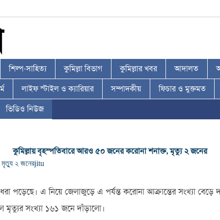
শিল্প-সাহিত্য
কুমিল্লা বিভাগ
কুমিল্লার খবর
আদালত
আ
্ম
লাইফ স্টাইল ও ক্যারিয়ার
সম্পাদকীয়
ফিচার ও মুক্তমত
ভিডিও নিউজ
কুমিল্লায় বৃহস্পতিবারে আরও ৫০ জনের করোনা শনাক্ত, মৃত্যু ২ জনের
,
মৃত্যু ২ জনের
jitu
া পড়েছে। এ নিয়ে জেলাজুড়ে এ পর্যন্ত করোনা আক্রান্তের সংখ্যা বেড়ে 
মৃত্যুর সংখ্যা ১৬১ জনে দাঁড়ালো।