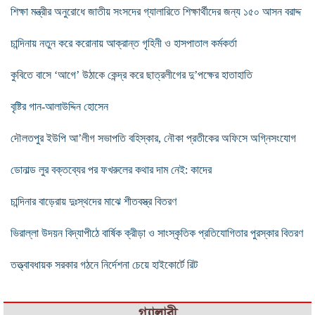
শিক্ষা মন্ত্রীর অনুরোধে জাতীয় সংসদের গ্যালারিতে শিক্ষার্থীদের জন্য ১৫০ আসন বরাদ্দ
চান্দিনায় নতুন করে করোনায় আক্রান্ত গৃহিনী ও হাসপাতাল কর্মকর্তা
কুবিতে বাসে ‘আগে’ উঠাকে কেন্দ্র করে ছাত্রলীগের দু’পক্ষের হাতাহাতি
বৃষ্টির গান-আলাউদ্দিন হোসেন
দৌলতপুর ইউপি আ’লীগ সভাপতি বহিস্কার, নৌকা প্রতীকের অফিসে অগ্নিসংযোগ
ডোনাল্ড লুর বক্তব্যের পর ফখরুলের কথার দাম নেই: কাদের
চান্দিনার বাড়েরায় দুঃস্থদের মাঝে শীতবস্ত্র বিতরণ
ভিরাল্লা উদয়ন বিদ্যাপীঠে বার্ষিক ক্রীড়া ও সাংস্কৃতিক প্রতিযোগিতার পুরস্কার বিতরণ
তত্ত্বাবধায়ক সরকার গঠনে নির্দেশনা চেয়ে হাইকোর্টে রিট
গ্যালারী