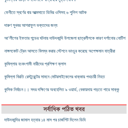
ফেনীতে স্বর্ণের বার আত্মসাতে ডিবির ওসিসহ ৬ পুলিশ আটক
দারুণ সুখবর আশরাফুল ভক্তদের জন্য
আ’লীগের ইফতার পন্ডের ঘটনায় দাউদকান্দি উপজেলা ছাত্রলীগকে কারণ দর্শানোর নোটিশ
নাঙ্গলকোট ট্রেন আসতে বিলম্ব করায় স্টেশনে ভাংচুর করেছে অপেক্ষমান যাত্রীরা
কুমিল্লায় হংকংগামী নারীদের প্রশিক্ষণ ক্লাস
কুমিল্লা বিরতি রেস্টুরেন্টের সামনে মোটরসাইকেলের ধাক্কায় পথচারী নিহত
কুসিক নির্বাচন।। সদর দক্ষিণের অবহেলিত ৯ ওয়ার্ড, বেকায়দায় পড়তে পারে সাক্কু
সর্বাধিক পঠিত খবর
দাউদকান্দির জামাল হত্যার ১৪ মাস পর চার্জশিট দিলেন ডিবি