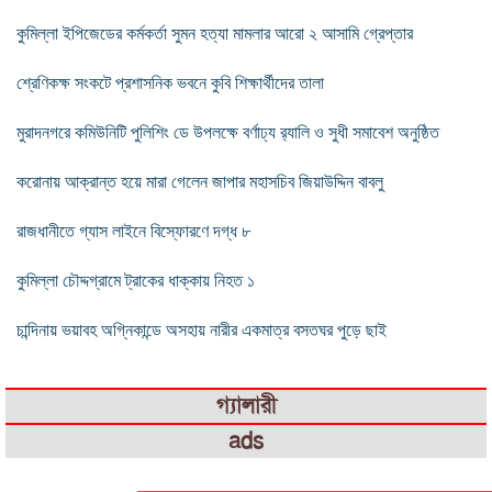
কুমিল্লা ইপিজেডের কর্মকর্তা সুমন হত্যা মামলার আরো ২ আসামি গ্রেপ্তার
শ্রেণিকক্ষ সংকটে প্রশাসনিক ভবনে কুবি শিক্ষার্থীদের তালা
মুরাদনগরে কমিউনিটি পুলিশিং ডে উপলক্ষে বর্ণাঢ্য র‌্যালি ও সুধী সমাবেশ অনুষ্ঠিত
করোনায় আক্রান্ত হয়ে মারা গেলেন জাপার মহাসচিব জিয়াউদ্দিন বাবলু
রাজধানীতে গ্যাস লাইনে বিস্ফোরণে দগ্ধ ৮
কুমিল্লা চৌদ্দগ্রামে ট্রাকের ধাক্কায় নিহত ১
চান্দিনায় ভয়াবহ অগ্নিকান্ডে অসহায় নারীর একমাত্র বসতঘর পুড়ে ছাই
গ্যালারী
ads