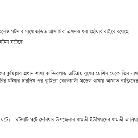
ামলা করলেও ঘটনার সাথে জড়িত আসামিরা এখনও ধরা-ছোঁয়ার বাইরে রয়েছে।
র ঘটনা ঘটেছে।
কের কুমিল্লার প্রধান শাখা কান্দিরপাড় এটিএম বুথের মেশিন থেকে তিন লাখ
ুরির ঘটনার চারদিন পর কুমিল্লা কোতয়ালী মডেল থানায় অজ্ঞাত ব্যক্তিদের
 ঘটনা ঘটে। ঘটনাটি ঘটে দেবিদ্বার উপজেলার ধামতী ইউনিয়নের ধামতী আলিয়া