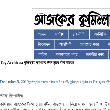
,
প্রচ্ছদ
জাতীয়
রাজনীতি
অর্থনীতি
বিনোদন
আইসিটি
প্রবাসের খবর
ধর
পর্যটন
কলকাতার খবর
চাকরির খবর
Tag Archives: কুমিল্লায় ব্যাংকের টাকা চুরির ঘটনা বাড়ছে
December 5, 2019
কুমিল্লার খবর
আসামির হদিস নেই
,
কুমিল্লায় ব্যাংকের টাকা চুরির ঘট
স্টাফ রিপোর্টারঃ
কুমিল্লায় ব্যাংকের টাকা চুরির ঘটনা বাড়ছে। এ নিয়ে মামলা হয়। টাকা উদ