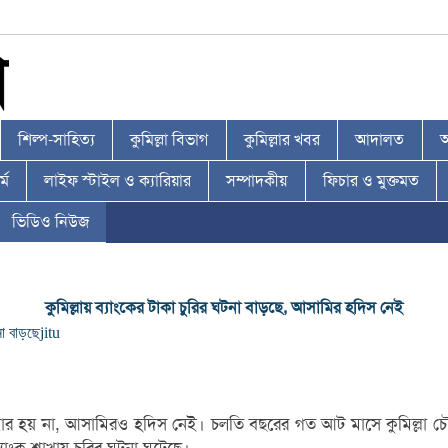
শিল্প-সাহিত্য
কুমিল্লা বিভাগ
কুমিল্লার খবর
আদালত
আ
্ম
লাইফ স্টাইল ও ক্যারিয়ার
সম্পাদকীয়
ফিচার ও মুক্তমত
ভিডিও নিউজ
কুমিল্লায় ব্যাংকের টাকা চুরির ঘটনা বাড়ছে, আসামির হদিস নেই
না বাড়ছে
jitu
্ধার হয় না, আসামিরও হদিস নেই। চলতি বছরের গত আট মাসে কুমিল্লা চৌদ্দগ