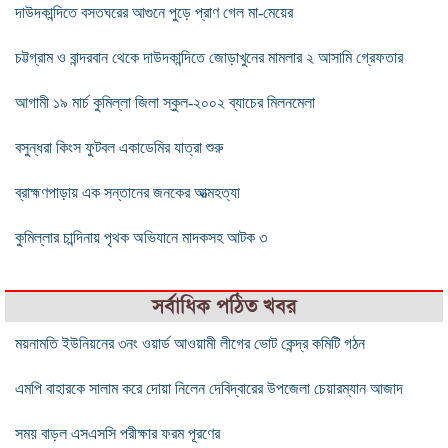
দাউদকান্দিতে বসতঘরের আগুনে পুড়ে প্রাণ গেল মা-মেয়ের
চট্টগ্রাম ও বান্দরবান থেকে দাউদকান্দিতে জোড়াখুনের মামলার ২ আসামি গ্রেফতার
আগামী ১৯ মার্চ কুমিল্লা জিলা স্কুল-২০০২ ব্যাচের মিলনমেলা
বসুন্ধরা কিংস ফুটবল একাডেমির যাত্রা শুরু
ব্রাহ্মণপাড়ায় এক সন্তানের জনকের আত্মহত্যা
কুমিল্লার চান্দিনায় পৃথক অভিযানে মাদকসহ আটক ৩
সর্বাধিক পঠিত খবর
ময়নামতি ইউনিয়নের ৩নং ওয়ার্ড আওয়ামী লীগের ভোট কেন্দ্র কমিটি গঠন
এমপি বাহারকে সালাম করে দোয়া নিলেন দেবিদ্বারের উপজেলা চেয়ারম্যান আজাদ
সময় বাড়ল এসএসসি পরীক্ষার ফরম পূরণের