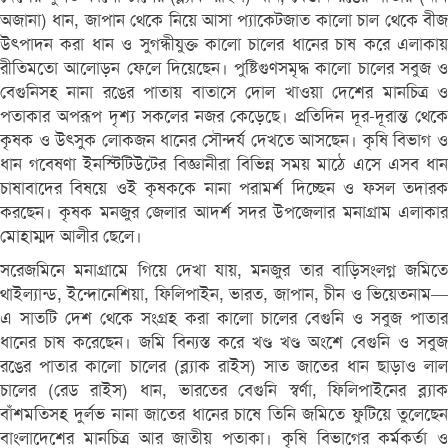
অজানা) ধান, জাপান থেকে নিয়ে আসা প্যাকেটজাত কালো চাল থেকে বীজ
উত্পাদন করা ধান ও সুগন্ধীযুক্ত কালো চালের ধানের চাষ করে এলাকায়
রীতিমতো আলোড়ন ফেলে দিয়েছেন। পুষ্টিগুণসমৃদ্ধ কালো চালের সবুজ ও
বেগুনিসহ নানা রঙের পাতায় বাতাসে দোল খাওয়া দেশের মানচিত্র ও
পতাকার অপরূপ দৃশ্য সকলের নজর কেড়েছে। প্রতিদিন দূর-দূরান্ত থেকে
কৃষক ও উত্সুক লোকজন ধানের সৌন্দর্য দেখতে আসছেন। কৃষি বিভাগ ও
ধান গবেষণা ইনস্টিটিউটের বিজ্ঞানীরা বিভিন্ন সময় মাঠে এসে এসব ধান
চাষাবাদের বিষয়ে ওই কৃষককে নানা পরামর্শ দিচ্ছেন ও ফসল তদারক
করছেন। কৃষক মনজুর জেলার আদর্শ সদর উপজেলার মনাগ্রাম এলাকার
মোহাম্মদ আলীর ছেলে।
সরেজমিনে মনাগ্রামে গিয়ে দেখা যায়, মনজুর তার বাড়িসংলগ্ন জমিতে
থাইল্যান্ড, ইন্দোনেশিয়া, ফিলিপাইন, ভারত, জাপান, চীন ও ভিয়েতনাম—
এ সাতটি দেশ থেকে সংগ্রহ করা কালো চালের বেগুনি ও সবুজ পাতার
ধানের চাষ করেছেন। জমি বিন্যস্ত করে খণ্ড খণ্ড অংশে বেগুনি ও সবুজ
রঙের পাতার কালো চালের (ব্ল্যাক রাইস) সাত জাতের ধান ছাড়াও লাল
চালের (রেড রাইস) ধান, ভারতের বেগুনি স্বর্ণা, ফিলিপাইনের ব্ল্যাক
বাঁশমতিসহ দুর্লভ নানা জাতের ধানের চাষে তিনি জমিতে ফুটিয়ে তুলেছেন
বাংলাদেশের মানচিত্র আর জাতীয় পতাকা। কৃষি বিভাগের কর্মকর্তা ও