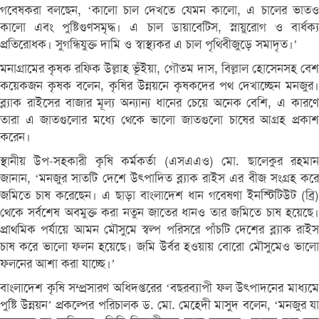
গবেষকরা বলছেন, ‘কালো চাল দেখতে যেমন কালো, এ চালের ভাতও
কালো এবং পুষ্টিগুণসমৃদ্ধ। এ চাল ডায়াবেটিস, স্নায়ুরোগ ও বার্ধক্য
প্রতিরোধক। সুগন্ধিযুক্ত দামি ও স্বাস্থ্যকর এ চাল পৃথিবীজুড়ে সমাদৃত।’
মনাগ্রামের কৃষক রফিক উল্লাহ ভূঁইয়া, গৌতম দাস, বিল্লাল হোসেনসহ বেশ
কয়েকজন কৃষক বলেন, কৃষির উন্নয়নে কৃষকদের পথ দেখাচ্ছেন মনজুর।
ব্ল্যাক রাইসের বাজার মূল্য অন্যান্য ধানের চেয়ে অনেক বেশি, এ কারণে
তারা এ জাতগুলোর মধ্যে থেকে ভালো জাতগুলো চাষের আগ্রহ প্রকাশ
করেন।
স্থানীয় উপ-সহকারী কৃষি কর্মকর্তা (এসএএও) মো. ছালেকুর রহমান
জানান, ‘মনজুর সাতটি দেশে উত্পাদিত ব্ল্যাক রাইস এর বীজ সংগ্রহ করে
জমিতে চাষ করেছেন। এ ছাড়া বাংলাদেশ ধান গবেষণা ইনস্টিটিউট (ব্রি)
থেকে সর্বশেষ অবমুক্ত করা নতুন জাতের ধানও তার জমিতে চাষ হয়েছে।
প্রাথমিক পর্যায়ে আমন মৌসুমে স্বল্প পরিসরে পাঁচটি দেশের ব্ল্যাক রাইস
চাষ করে ভালো ফলন হয়েছে। জমি উর্বর হওয়ায় বোরো মৌসুমেও ভালো
ফলনের আশা করা যাচ্ছে।’
বাংলাদেশ কৃষি সম্প্রসারণ অধিদপ্তরের ‘বছরব্যাপী ফল উত্পাদনের মাধ্যমে
পুষ্টি উন্নয়ন’ প্রকল্পের পরিচালক ড. মো. মেহেদী মাসুদ বলেন, ‘মনজুর যা