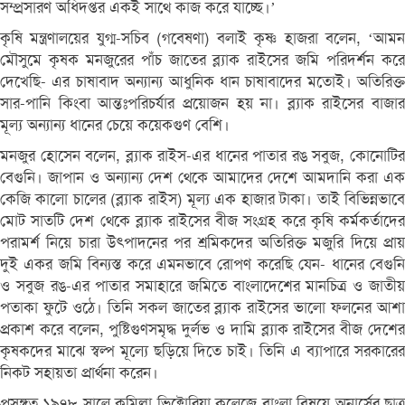
সম্প্রসারণ অধিদপ্তর একই সাথে কাজ করে যাচ্ছে।’
কৃষি মন্ত্রণালয়ের যুগ্ম-সচিব (গবেষণা) বলাই কৃষ্ণ হাজরা বলেন, ‘আমন
মৌসুমে কৃষক মনজুরের পাঁচ জাতের ব্ল্যাক রাইসের জমি পরিদর্শন করে
দেখেছি- এর চাষাবাদ অন্যান্য আধুনিক ধান চাষাবাদের মতোই। অতিরিক্ত
সার-পানি কিংবা আন্তঃপরিচর্যার প্রয়োজন হয় না। ব্ল্যাক রাইসের বাজার
মূল্য অন্যান্য ধানের চেয়ে কয়েকগুণ বেশি।
মনজুর হোসেন বলেন, ব্ল্যাক রাইস-এর ধানের পাতার রঙ সবুজ, কোনোটির
বেগুনি। জাপান ও অন্যান্য দেশ থেকে আমাদের দেশে আমদানি করা এক
কেজি কালো চালের (ব্ল্যাক রাইস) মূল্য এক হাজার টাকা। তাই বিভিন্নভাবে
মোট সাতটি দেশ থেকে ব্ল্যাক রাইসের বীজ সংগ্রহ করে কৃষি কর্মকর্তাদের
পরামর্শ নিয়ে চারা উত্পাদনের পর শ্রমিকদের অতিরিক্ত মজুরি দিয়ে প্রায়
দুই একর জমি বিন্যস্ত করে এমনভাবে রোপণ করেছি যেন- ধানের বেগুনি
ও সবুজ রঙ-এর পাতার সমাহারে জমিতে বাংলাদেশের মানচিত্র ও জাতীয়
পতাকা ফুটে ওঠে। তিনি সকল জাতের ব্ল্যাক রাইসের ভালো ফলনের আশা
প্রকাশ করে বলেন, পুষ্টিগুণসমৃদ্ধ দুর্লভ ও দামি ব্ল্যাক রাইসের বীজ দেশের
কৃষকদের মাঝে স্বল্প মূল্যে ছড়িয়ে দিতে চাই। তিনি এ ব্যাপারে সরকারের
নিকট সহায়তা প্রার্থনা করেন।
প্রসঙ্গত ১৯৭৮ সালে কুমিল্লা ভিক্টোরিয়া কলেজে বাংলা বিষয়ে অনার্সের ছাত্র