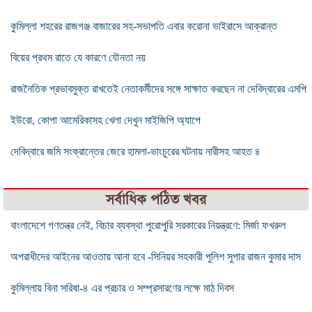
কুমিল্লা শহরের রাজগঞ্জ বাজারের সহ-সভাপতি এবার করোনা ভাইরাসে আক্রান্ত
বিয়ের প্রথম রাতে যে কারণে যৌনতা নয়
রাজনৈতিক প্রভাবমুক্ত রাখতেই নেতাকর্মীদের সঙ্গে সাক্ষাত করছেন না দেবিদ্বারের এমপি
ইউরো, কোপা আমেরিকাসহ খেলা দেখুন মাইজিপি অ্যাপে
দেবিদ্বারে জমি সংক্রান্তের জেরে হামলা-ভাংচুরের ঘটনায় নারীসহ আহত ৪
সর্বাধিক পঠিত খবর
বাংলাদেশে গণতন্ত্র নেই, বিচার ব্যবস্থা পুরোপুরি সরকারের নিয়ন্ত্রণে: মির্জা ফখরুল
অপরাধীদের আইনের আওতায় আনা হবে -সিনিয়র সহকারী পুলিশ সুপার রাজন কুমার দাস
কুমিল্লায় বিনা সরিষা-৪ এর প্রচার ও সম্প্রসারণের লক্ষে মাঠ দিবস