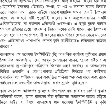
করেছেন তা ব্যতিক্রম। তিনি বিজ্ঞানীদের কাজ করছেন। কালো চাল কম
গ্লাইসেমিক ইনডেক্স (জিআই) সম্পন্ন, যা গম ও অন্যান্য ফলের জিআই
হতে অনেক কম। ব্ল্যাক রাইসে অ্যান্থোসায়ানিন নামক একটি উপাদান
আছে, এ কারণে এটি পুরোটাই কালো। আর অ্যান্থোসায়ানিন একটি
এন্টিঅক্সিডেন্ট, যা ক্যান্সার প্রতিরোধী গুণসম্পন্ন। এ ছাড়া ব্ল্যাক রাইসে
সাধারণ রাইসের চেয়ে আয়রন ও জিংক অনেক বেশি থাকে। এর উত্পাদন
ভালো হলে এবং তা দেশব্যাপী কৃষকের মাঝে ছড়িয়ে দেওয়া গেলে মানুষের
রোগ প্রতিরোধের পাশাপাশি দেশের কৃষি অর্থনীতিতেও ইতিবাচক ভূমিকা
রাখবে।’
বাংলাদেশ ধান গবেষণা ইনস্টিটিউট (ব্রি) আঞ্চলিক কার্যালয় কুমিল্লার প্রধান
বৈজ্ঞানিক কর্মকর্তা ড. মো. আব্দুল মোতালেব বলেন, ‘ব্ল্যাক রাইসের এ
জাতগুলো ব্রি-গাজীপুরে পাঠানোর উদ্যোগ গ্রহণ করেছি। এ জাতগুলোর
বিভিন্ন গুণাবলি ও রোগ-পোকার প্রতিক্রিয়া নির্ণয়ের পর কাঙ্ক্ষিত
গুণাবলিসম্পন্ন প্রতীয়মান হলে অবমুক্তির প্রক্রিয়া শুরু করা যাবে এবং ব্ল্যাক
রাইসের উচ্চ ফলনশীল জাত উদ্ভাবন করার সুযোগ সৃষ্টি হবে।’
কৃষি সম্প্রসারণ অধিদপ্তর কুমিল্লার উপ-পরিচালক কৃষিবিদ দিলীপ কুমার
অধিকারী বলেন, ‘ব্ল্যাক রাইসের বীজ কুমিল্লাসহ সারাদেশে আমরা ছড়িয়ে
দিতে চাই। এ বিষয়ে বাংলাদেশ ধান গবেষণা ইনস্টিটিউট ও কৃষি