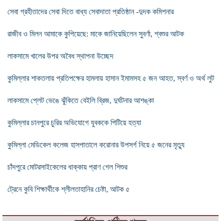
সেবা গ্রহীতাদের সেবা দিতে বাধ্য সেবাদাতা প্রতিষ্ঠান -দুদক কমিশনার
রাজীব ও মিলন আমাকে কুপিয়েছে: মাকে জানিয়েছিলেন সুবর্ণা, শ্বশুর আটক
লাকসামে খালের উপর অবৈধ স্থাপনা উচ্ছেদ
কুমিল্লার শাকতলায় প্রতিপক্ষের হামলায় হাসান ইমামসহ ৫ জন আহত, স্বর্ণ ও অর্থ লুট
লাকসামে প্লেট ভেঙে ঝুঁকিতে বেইলি ব্রিজ, দুর্ঘটনার আশঙ্কা
কুমিল্লার চানপুরে চুরির অভিযোগে যুবককে পিটিয়ে হত্যা
কুমিল্লা মেডিকেল কলেজ হাসপাতালে করোনার উপসর্গ নিয়ে ৫ জনের মৃত্যু
চাঁদপুরে মোটরসাইকেলের ধাক্কায় প্রাণ গেল শিশুর
ট্রেনে কুবি শিক্ষার্থীকে শ্লীলতাহানির চেষ্টা, আটক ৫