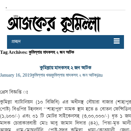
,
প্রচ্ছদ
Tag Archives: কুমিল্লায় মাদকসহ ২ জন আটক
কুমিল্লায় মাদকসহ ২ জন আটক
January 16, 2019
কুমিল্লার খবর
কুমিল্লায় মাদকসহ ২ জন আটক
jitu
প্রেস বিজ্ঞপ্তি ঃ
কুমিল্লা ব্যাটালিয়ন (১০ বিজিবি) এর অধীনস্থ বৌয়ারা বাজার (শাহাপুর
পোষ্ট) বিওপির টহলদল ‘‘শাহাপুর” নামক স্থান হতে ৪ বোতল ফেন্সিডিল
(১,৬০০/-) এবং ০১ টি মোটর সাইকেলসহ (৩,০০,০০০/-) ধৃত ১ জন
মাদক চোরাকারবারী মোঃ আবু জামান দিদার (৪২), পিতা-মৃত আলী
আজম, গ্রাম-মোঘলটুলি, পোষ্ট-সদর কুমিল্লা, থানা-কোতয়ালী, জেলা-