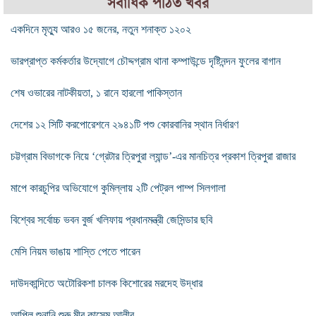
সর্বাধিক পঠিত খবর
একদিনে মৃত্যু আরও ১৫ জনের, নতুন শনাক্ত ১২০২
ভারপ্রাপ্ত কর্মকর্তার উদ্যোগে চৌদ্দগ্রাম থানা কম্পাউন্ডে দৃষ্টিনন্দন ফুলের বাগান
শেষ ওভারের নাটকীয়তা, ১ রানে হারলো পাকিস্তান
দেশের ১২ সিটি করপোরেশনে ২৯৪১টি পশু কোরবানির স্থান নির্ধারণ
চট্টগ্রাম বিভাগকে নিয়ে ‘গ্রেটার ত্রিপুরা ল্যান্ড’-এর মানচিত্র প্রকাশ ত্রিপুরা রাজার
মাপে কারচুপির অভিযোগে কুমিল্লায় ২টি পেট্রল পাম্প সিলগালা
বিশ্বের সর্বোচ্চ ভবন বুর্জ খলিফায় প্রধানমন্ত্রী জেসিন্ডার ছবি
মেসি নিয়ম ভাঙায় শাস্তি পেতে পারেন
দাউদকান্দিতে অটোরিকশা চালক কিশোরের মরদেহ উদ্ধার
আপিল শুনানি শুরু মীর কাসেম আলীর