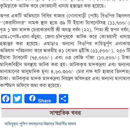
কুমিল্লাকে আটক করে কোতয়ালী থানায় হস্তান্তর করা হয়েছে।
অপর একটি অভিযানে বিবির বাজার (গোলাবাড়ী পোষ্ট) বিওপির টহলদল
‘‘কেরানীনগর” নামক স্থান হতে ৩৯ টি ইয়াবা ট্যাবলেটসহ (১১,৭০০/-)
ধৃত ১ জন মাদক চোরাকারবারী শ্রী অনন্ত বর্ধন (২২), পিতা-শ্রী স্বপন বর্ধন,
গ্রাম+পোষ্ট+থানা-কঁচুয়া, জেলা-চাঁদপুরকে আটক করে কোতয়ালী থানায়
হস্তান্তর করা হয়েছে। এছাড়াও অন্যান্য বিওপির দায়িত্বর্পূণ এলাকায়
অভিযান পরিচালনা করে ভারতীয় ৪১ বোতল হুইস্কি (৬১,৫০০/-), ২৫০ টি
ইয়াবা ট্যাবলেট (৭৫,০০০/-) এবং ০৩ কেজি গাঁজা (১০,৫০০/-) টাকা
মালিকবিহীন অবস্থায় আটক করা হয়। আটককৃত মাদকদ্রব্য এবং অন্যান্য
মালামালের আনুমানিক মূল্য ৪,৬০,৩০০/- (চার লক্ষ ষাট হাজার তিনশত)
টাকা। আটককৃত মাদক মাদকদ্রব্য নিয়ন্ত্রণ অধিদপ্তর এবং অন্যান্য মালামাল
কাস্টমস অফিসে জমা করা হয়েছে।
Facebook
Twitter
Share
Share
সাম্প্রতিক খবর
অভিযুক্ত পুলিশ সদস্যদের বিরুদ্ধে বিভাগীয় মামলা