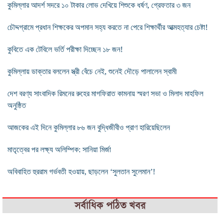
কুমিল্লার আদর্শ সদরে ১০ টাকার লোভ দেখিয়ে শিশুকে ধর্ষণ, গ্রেফতার ৩ জন
চৌদ্দগ্রামে প্রধান শিক্ষকের অপমান সহ্য করতে না পেরে শিক্ষার্থীর আত্মহত্যার চেষ্টা!
কুবিতে এক টেবিলে ভর্তি পরীক্ষা দিচ্ছেন ১৮ জন!
কুমিল্লায় ডাক্তার বললেন স্ত্রী বেঁচে নেই, শুনেই দৌড়ে পালালেন স্বামী
দেশ বরণ্য সাংবাদিক রিমনের রুহের মাগফিরাত কামনায় স্মরণ সভা ও মিলাদ মাহফিল
অনুষ্ঠিত
আজকের এই দিনে কুমিল্লার ৮৬ জন বুদ্ধিজীবীও প্রাণ হারিয়েছিলেন
মাতৃত্বের পর লক্ষ্য অলিম্পিক: সানিয়া মির্জা
অবিবাহিত হুররাম গর্ভবতী হওয়ায়, ছাড়লেন ‘সুলতান সুলেমান’!
সর্বাধিক পঠিত খবর