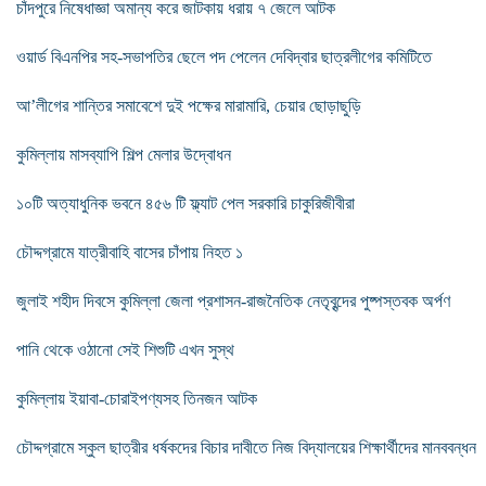
চাঁদপুরে নিষেধাজ্ঞা অমান্য করে জাটকায় ধরায় ৭ জেলে আটক
ওয়ার্ড বিএনপির সহ-সভাপতির ছেলে পদ পেলেন দেবিদ্বার ছাত্রলীগের কমিটিতে
আ’লীগের শান্তির সমাবেশে দুই পক্ষের মারামারি, চেয়ার ছোড়াছুড়ি
কুমিল্লায় মাসব্যাপি শিল্প মেলার উদ্বোধন
১০টি অত্যাধুনিক ভবনে ৪৫৬ টি ফ্ল্যাট পেল সরকারি চাকুরিজীবীরা
চৌদ্দগ্রামে যাত্রীবাহি বাসের চাঁপায় নিহত ১
জুলাই শহীদ দিবসে কুমিল্লা জেলা প্রশাসন-রাজনৈতিক নেতৃবৃন্দের পুষ্পস্তবক অর্পণ
পানি থেকে ওঠানো সেই শিশুটি এখন সুস্থ
কুমিল্লায় ইয়াবা-চোরাইপণ্যসহ তিনজন আটক
চৌদ্দগ্রামে স্কুল ছাত্রীর ধর্ষকদের বিচার দাবীতে নিজ বিদ্যালয়ের শিক্ষার্থীদের মানববন্ধন