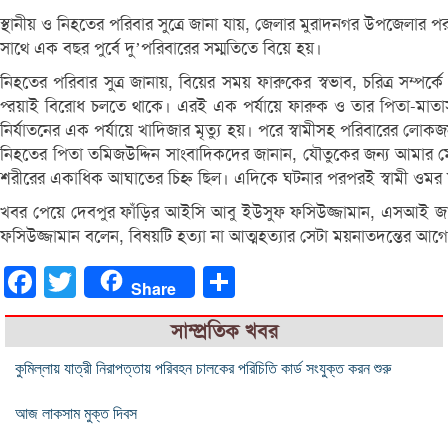
স্থানীয় ও নিহতের পরিবার সুত্রে জানা যায়, জেলার মুরাদনগর উপজেলার প
সাথে এক বছর পুর্বে দু’পরিবারের সম্মতিতে বিয়ে হয়।
নিহতের পরিবার সুত্র জানায়, বিয়ের সময় ফারুকের স্বভাব, চরিত্র সম্পর
প্র্য়াই বিরোধ চলতে থাকে। এরই এক পর্যায়ে ফারুক ও তার পিতা-মা
নির্যাতনের এক পর্যায়ে খাদিজার মৃত্যু হয়। পরে স্বামীসহ পরিবারের লোক
নিহতের পিতা তমিজউদ্দিন সাংবাদিকদের জানান, যৌতুকের জন্য আমার 
শরীরের একাধিক আঘাতের চিহ্ন ছিল। এদিকে ঘটনার পরপরই স্বামী ওমর
খবর পেয়ে দেবপুর ফাঁড়ির আইসি আবু ইউসুফ ফসিউজ্জামান, এসআই জাল
ফসিউজ্জামান বলেন, বিষয়টি হত্যা না আত্মহত্যার সেটা ময়নাতদন্তের আগে 
Facebook
Twitter
Share
Share
সাম্প্রতিক খবর
কুমিল্লায় যাত্রী নিরাপত্তায় পরিবহন চালকের পরিচিতি কার্ড সংযুক্ত করন শুরু
আজ লাকসাম মুক্ত দিবস