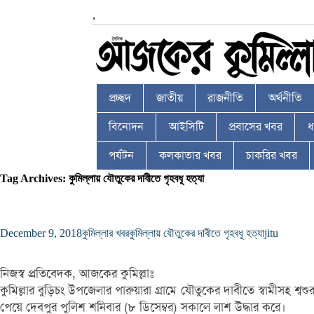
,
প্রচ্ছদ
জাতীয়
রাজনীতি
অর্থনীতি
বিনোদন
আইসিটি
প্রবাসের খবর
ধর
পর্যটন
কলকাতার খবর
চাকরির খবর
Tag Archives: কুমিল্লায় যৌতুকের দাবীতে গৃহবধূ হত্যা
December 9, 2018
কুমিল্লার খবর
কুমিল্লায় যৌতুকের দাবীতে গৃহবধূ হত্যা
jitu
নিজস্ব প্রতিবেদক, আজকের কুমিল্লাঃ
কুমিল্লার বুড়িচং উপজেলার পারুয়ারা গ্রামে যৌতুকের দাবীতে স্বামীসহ শ
পেয়ে দেবপুর পুলিশ শনিবার (৮ ডিসেম্বর) সকালে লাশ উদ্ধার করে।