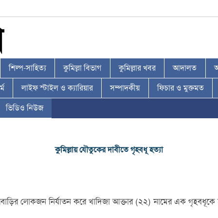
শিল্প-সাহিত্য
কুমিল্লা বিভাগ
কুমিল্লার খবর
আদালত
আ
্ম
লাইফ স্টাইল ও ক্যারিয়ার
সম্পাদকীয়
ফিচার ও মুক্তমত
ভিডিও নিউজ
কুমিল্লায় যৌতুকের দাবীতে গৃহবধূ হত্যা
্বশুরবাড়ির লোকজন নির্যাতন করে খাদিজা আক্তার (২২) নামের এক গৃহবধূকে 