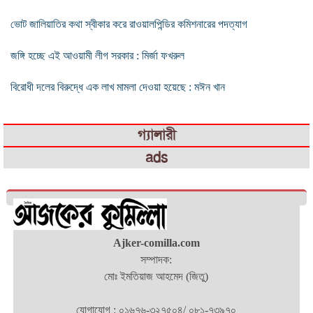
ভোট জালিয়াতির কথা স্বীকার করে রাওয়ালপিন্ডির কমিশনারের পদত্যাগ
জঙ্গি হচ্ছে এই আওয়ামী লীগ সরকার : মির্জা ফখরুল
বিরোধী দলের বিরুদ্ধে এক লাখ মামলা দেওয়া হয়েছে : মঈন খান
গ্যালারী
ads
Ajker-comilla.com
সম্পাদক:
মোঃ ইমতিয়াজ আহমেদ (জিতু)
যোগাযোগ : ০১৬৭৬-৩২৭৫০৪/ ০৮১-৭৩৯৭০