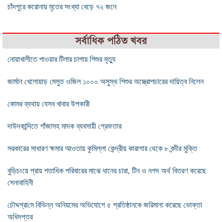
চাঁদপুরে করোনায় মৃতের সংখ্যা বেড়ে ৭২ জনে
সর্বাধিক পঠিত খবর
নোয়াখালীতে পাওয়ার টিলার চাপায় শিশুর মৃত্যু
জার্মান খেলোয়াড় মেসুত ওজিল ১০০০ অসুস্থ শিশুর অস্ত্রোপচারের দায়িত্ব নিলেন
কোমর ব্যথায় যেসব খাবার উপকারী
দাউদকান্দিতে গাঁজাসহ মাদক ব্যবসায়ী গ্রেফতার
সরকারের সাধারণ ক্ষমার আওতায় কুমিল্লা কেন্দ্রীয় কারাগার থেকে ৮ বন্দীর মুক্তি
বুড়িচংয়ে প্রায় শতাধিক পরিবারের মাঝে ধানের চারা, টিন ও নগদ অর্থ বিতরণ করেছে
সেনাবাহিনী
চৌদ্দগ্রা‌মে বিভিন্ন অনিয়মের অভিযোগে ৫ প্রতিষ্ঠানকে জরিমানা করেছে ভোক্তা
অধিদপ্তর