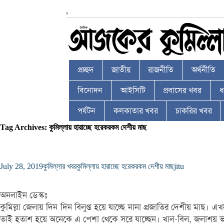
,
প্রচ্ছদ
জাতীয়
রাজনীতি
অর্থনীতি
বিনোদন
আইসিটি
প্রবাসের খবর
ধর
পর্যটন
কলকাতার খবর
চাকরির খবর
Tag Archives: কুমিল্লায় হারাচ্ছে হরেকরকম দেশীয় মাছ
July 28, 2019
কুমিল্লার খবর
কুমিল্লায় হারাচ্ছে হরেকরকম দেশীয় মাছ
jitu
অনলাইন ডেস্কঃ
কুমিল্লা জেলায় দিন দিন বিলুপ্ত হয়ে যাচ্ছে নানা প্রজাতির দেশীয় 
তাই হতাশ হয়ে অনেকে এ পেশা থেকে সরে যাচ্ছেন। খাল-বিল, জলাশয় ভর