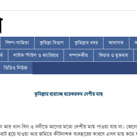
শিল্প-সাহিত্য
কুমিল্লা বিভাগ
কুমিল্লার খবর
আদালত
আ
্ম
লাইফ স্টাইল ও ক্যারিয়ার
সম্পাদকীয়
ফিচার ও মুক্তমত
ভিডিও নিউজ
কুমিল্লায় হারাচ্ছে হরেকরকম দেশীয় মাছ
মাছ। এখন আর খাল-বিল ও নদীতে আগের মতো দেশীয় মাছ পাওয়া যায় না। জে
াট হয়ে যাওয়া আর জমিতে কীটনাশক ব্যবহারের কারণে এসব মাছ কমে যাচ