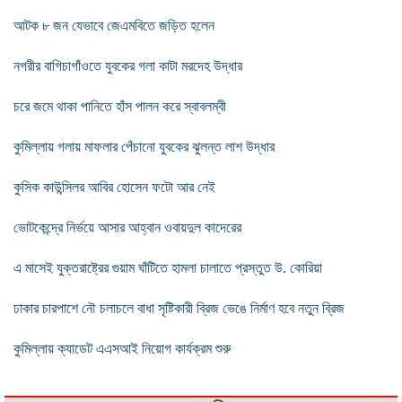
আটক ৮ জন যেভাবে জেএমবিতে জড়িত হলেন
নগরীর বাগিচাগাঁওতে যুবকের গলা কাটা মরদেহ উদ্ধার
চরে জমে থাকা পানিতে হাঁস পালন করে স্বাবলম্বী
কুমিল্লায় গলায় মাফলার পেঁচানো যুবকের ঝুলন্ত লাশ উদ্ধার
কুসিক কাউন্সিলর আবির হোসেন ফটো আর নেই
ভোটকেন্দ্রে নির্ভয়ে আসার আহ্বান ওবায়দুল কাদেরের
এ মাসেই যুক্তরাষ্ট্রের গুয়াম ঘাঁটিতে হামলা চালাতে প্রস্তুত উ. কোরিয়া
ঢাকার চারপাশে নৌ চলাচলে বাধা সৃষ্টিকারী ব্রিজ ভেঙে নির্মাণ হবে নতুন ব্রিজ
কুমিল্লায় ক্যাডেট এএসআই নিয়োগ কার্যক্রম শুরু