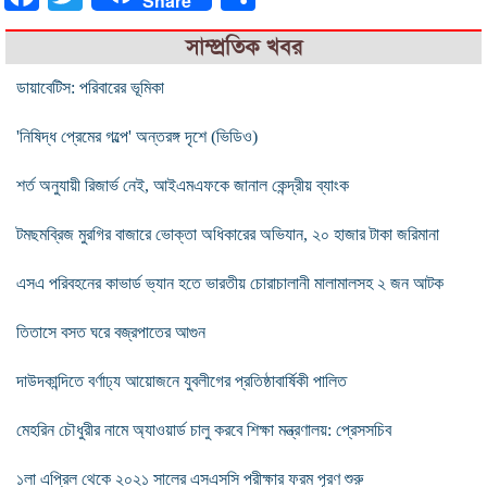
Share
সাম্প্রতিক খবর
ডায়াবেটিস: পরিবারের ভূমিকা
'নিষিদ্ধ প্রেমের গল্পে' অন্তরঙ্গ দৃশে (ভিডিও)
শর্ত অনুযায়ী রিজার্ভ নেই, আইএমএফকে জানাল কেন্দ্রীয় ব্যাংক
টমছমব্রিজ মুরগির বাজারে ভোক্তা অধিকারের অভিযান, ২০ হাজার টাকা জরিমানা
এসএ পরিবহনের কাভার্ড ভ্যান হতে ভারতীয় চোরাচালানী মালামালসহ ২ জন আটক
তিতাসে বসত ঘরে বজ্রপাতের আগুন
দাউদকান্দিতে বর্ণাঢ্য আয়োজনে যুবলীগের প্রতিষ্ঠাবার্ষিকী পালিত
মেহরিন চৌধুরীর নামে অ্যাওয়ার্ড চালু করবে শিক্ষা মন্ত্রণালয়: প্রেসসচিব
১লা এপ্রিল থেকে ২০২১ সালের এসএসসি পরীক্ষার ফরম পূরণ শুরু