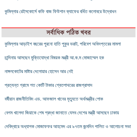
কুমিল্লার রেইসকোর্সে কফি বাজ ফিউশান ক্যাফের বর্ধিত কলোবরে উদ্বোধন
সর্বাধিক পঠিত খবর
কুমিল্লার আড়াইশ বছরের পুরনো হাতি পুকুর ভরাট, পরিবেশ অধিদপ্তরের মামলা
চান্দিনায় আসছেন মুক্তিযোদ্ধা বিষয়ক মন্ত্রী আ.ক.ম মোজাম্মেল হক
নাঙ্গলকোটের মাষ্টার দেলোয়ার হোসেন আর নেই
প্রত্যন্ত গ্রামে শত কোটি টাকার শ্বেতপাথরের রাজপ্রাসাদ
বর্ষীয়ান রাজনীতিবিদ এড. আফজাল খানের মৃত্যুতে অর্থমন্ত্রীর শোক
বেগম খালেদা জিয়াকে শেষ শ্রদ্ধা জানাতে যেসব দেশের মন্ত্রী আসছেন ঢাকায়
দেবিদ্বারে অধ্যাপক মোজাফফর আহমেদ এর ৯৭তম জন্মদিন পালিত ও আলোচনা সভা