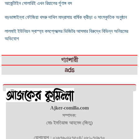
আর্জেন্টাইন সোলারিই এখন রিয়ালের র্পূণাঙ্গ বস
বড়ভাঙ্গাইন্না ফৌজিয়া খসরু দাখিল মাদ্রাসায় বার্ষিক ক্রীড়া ও সাংস্কৃতিক অনুষ্ঠান
লালমাই ইউনিয়ন স্বাস্হ্য কমপ্লেক্সের ভিজিটর আসমার বিরুদ্ধে বিভিন্ন অনিয়মের
অভিযোগ
গ্যালারী
ads
Ajker-comilla.com
সম্পাদক:
মোঃ ইমতিয়াজ আহমেদ (জিতু)
যোগাযোগ : ০১৬৭৬-৩২৭৫০৪/ ০৮১-৭৩৯৭০