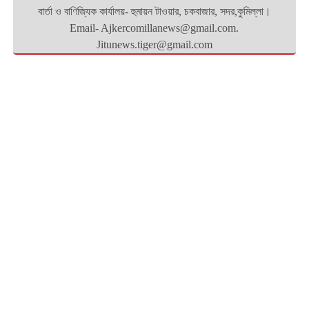
বার্তা ও বাণিজ্যিক কার্যালয়- হুমায়ন টাওয়ার, চকবাজার, সদর,কুমিল্লা।
Email- Ajkercomillanews@gmail.com.
Jitunews.tiger@gmail.com