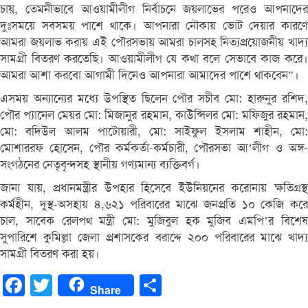
চায়, তেমনীভাবে আওয়ামীলীগ নির্বাচনে জয়লাভের পরেও আপনাদের
দুঃসময়ে সবসময় পাশে থাকে। আপনারা নৌকায় ভোট দেয়ার কারণে
আমরা জয়লাভ করায় এই পৌরসভায় আমরা চালসহ নিত্যপ্রয়োজনীয় খাদ্য
সামগ্রী বিতরণ করতেছি। আওয়ামীলীগ যে কথা বলে সেভাবে কাজ করে।
আমরা আশা করবো আগামী দিনেও আপনারা আমাদের পাশে থাকবেন”।
এসময় অন্যান্যের মধ্যে উপস্থিত ছিলেন পৌর সচীব মো: হারুনুর রশিদ,
পৌর প্যানেল মেয়র মো: মিজানুর রহমান, কাউন্সিলর মো: মফিজুর রহমান,
মো: বদিউল আলম পাটোয়ারী, মো: সাইফুল ইসলাম শাহীন, মো:
মোশাররফ হোসেন, পৌর কর্মকর্তা-কর্মচারী, পৌরসভা আ’লীগ ও অঙ্গ-
সংগঠনের নেতৃবৃন্দসহ স্থানীয় গণ্যমান্য ব্যক্তিবর্গ।
জানা যায়, প্রধানমন্ত্রীর উপহার হিসেবে ইউনিয়নের করোনায় ক্ষতিগ্রস্থ
কর্মহীন, দুস্থ-অসহায় ৪,৬২১ পরিবারের মাঝে জনপ্রতি ১০ কেজি করে
চাল, সাবেক রেলপথ মন্ত্রী মো: মুজিবুল হক মুজিব এমপি’র বিশেষ
সুপারিশে কুমিল্লা জেলা প্রশাসকের বরাদ্দে ২০০ পরিবারের মাঝে খাদ্য
সামগ্রী বিতরণ করা হয়।
Facebook
Twitter
Share
Share