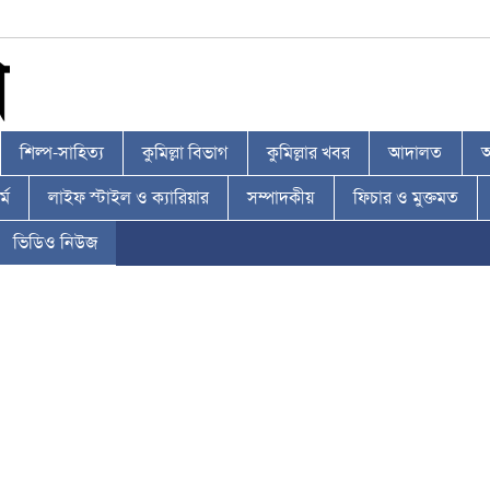
শিল্প-সাহিত্য
কুমিল্লা বিভাগ
কুমিল্লার খবর
আদালত
আ
্ম
লাইফ স্টাইল ও ক্যারিয়ার
সম্পাদকীয়
ফিচার ও মুক্তমত
ভিডিও নিউজ