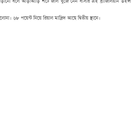
ড়ানো বলে আড়াআড়ি শটে জাল খুঁজে নেন বার্সার এই ব্রাজিলিয়ান উইঙ্
লোনা। ৬৮ পয়েন্ট নিয়ে রিয়াল মাদ্রিদ আছে দ্বিতীয় স্থানে।