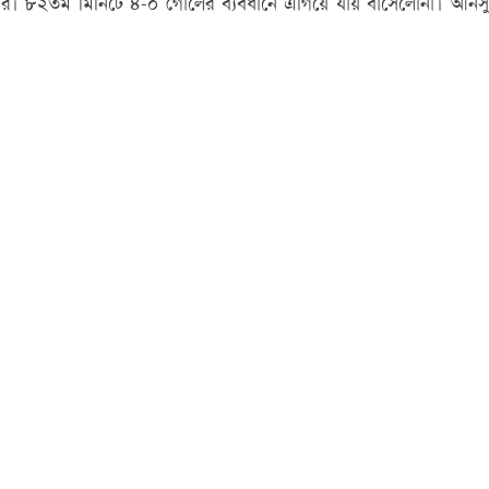
গার। ৮২তম মিনিটে ৪-০ গোলের ব্যবধানে এগিয়ে যায় বার্সেলোনা। আনসু