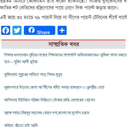
৩৯তম মিনিটে স্কোরলাইন ৩-০ করেন রাফিনিহো। সার্জিও বুসকেটসের বা
ফাতির শট বেতিসের রদ্রিগেসের পায়ে লেগে দিক পাল্টে জড়ায় জালে।
এই জয়ে ৩২ ম‍্যাচে ৭৯ পয়েন্ট নিয়ে লা লীগের পয়েন্ট টেবিলের শীর্ষে বার্সে
Facebook
Twitter
Share
Share
সাম্প্রতিক খবর
শিক্ষার গুনগতমান বৃদ্ধির লক্ষ্যে শিক্ষকদের পাশাপাশি অভিভাবকদেরও ভূমিকা পালন করতে
হবে – সুবিদ আলী ভূইয়া
কুমিল্লায় পুকুরের পানিতে পড়ে শিশুর মৃত্যু
মুরাদনগরে উত্তর জেলা আ’লীগের বর্ধিত সভায় থাকছেন ৩ কেন্দ্রীয় নেতা
কাশিনগর ইউনিয়ন পরিষদ নির্বাচনে নৌকার মাঝি মোশারেফ হোসেন
ব্রাহ্মণপাড়া-মিরপুর সড়কের বেহাল দশা,জনগণের দূর্ভোগ চরমে
কবিতা: বাঁচতে চাই আমি