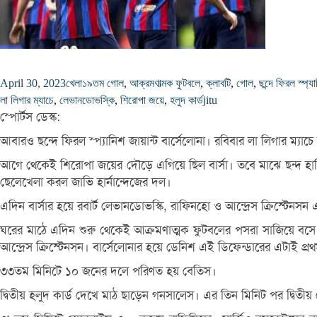
April 30, 2023
খেলা
১৯তম গোল
,
আক্রমণাত্মক ফুটবলে
,
ক্লাবটি
,
গোল
,
ছন্দে ফিরল স্প্য
লা লিগার ম্যাচে
,
লেভানডোভস্কি
,
শিরোপা জয়ে
,
হলুদ কার্ড
jitu
স্পোর্টস ডেস্ক:
আবারও ছন্দে ফিরল স্প্যানিশ জায়ান্ট বার্সেলোনা। রবিবার লা লিগার ম
আগে থেকেই শিরোপা জয়ের দৌড়ে এগিয়ে ছিল বার্সা। তবে মাঝে ছন্দ হারিয়ে
ছেলেখেলা করল জাভি হার্নান্দেজের দল।
এদিন বার্সার হয়ে রবার্ট লেভানডোভস্কি, রাফিনহো ও আন্দ্রেস ক্রিস্টে
ঘরের মাঠে এদিন শুরু থেকেই আক্রমণাত্মক ফুটবলের পসরা সাজিয়ে বসে 
আন্দ্রেস ক্রিস্টেনসন। বার্সেলোনার হয়ে ডেনিশ এই ডিফেন্ডারের এটাই প্
৩৩তম মিনিটে ১০ জনের দলে পরিণত হয় বেতিস।
দ্বিতীয় হলুদ কার্ড দেখে মাঠ ছাড়েন গনসালেস। এর তিন মিনিট পর দ্বি