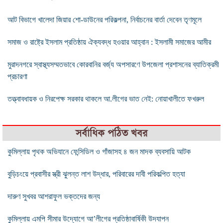
আট বিভাগে খালেদা জিয়ার শো-ডাউনের পরিকল্পনা, নির্বাচনের বার্তা দেবেন তৃণমূলে
সমাজ ও রাষ্ট্রে ইসলাম প্রতিষ্ঠায় ঐক্যবদ্ধ হওয়ার আহ্বান : ইসলামী সমাজের আমীর
মুরাদনগরে স্বাস্থ্যসম্মতভাবে কোরবানির বর্জ্য অপসারণে উপজেলা প্রশাসনের ব্যাতিক্রমী
প্রচারণা
তত্ত্বাবধায়ক ও নিরপেক্ষ সরকার থাকলে আ.লীগের ভাত নেই: নোয়াখালীতে ফখরুল
সর্বাধিক পঠিত খবর
কুমিল্লায় পৃথক অভিযানে ফেন্সিডিল ও গাঁজাসহ ৪ জন মাদক ব্যবসায়ি আটক
বুড়িচংয়ে প্রবাসীর স্ত্রী ঝুলন্ত লাশ উদ্ধার, পরিবারের দাবী পরিকল্পিত হত্যা
দারুণ সুখবর আশরাফুল ভক্তদের জন্য
কুমিল্লায় এমপি সীমার উদ্যোগে আ’লীগের প্রতিষ্ঠাবার্ষিকী উদযাপন