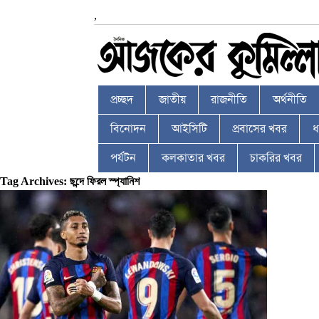
,
প্রচ্ছদ
জাতীয়
রাজনীতি
অর্থনীতি
বিনোদন
আইসিটি
প্রবাসের খবর
ধর
পর্যটন
কলকাতার খবর
চাকরির খবর
Tag Archives: ছন্দে ফিরল স্প্যানিশ