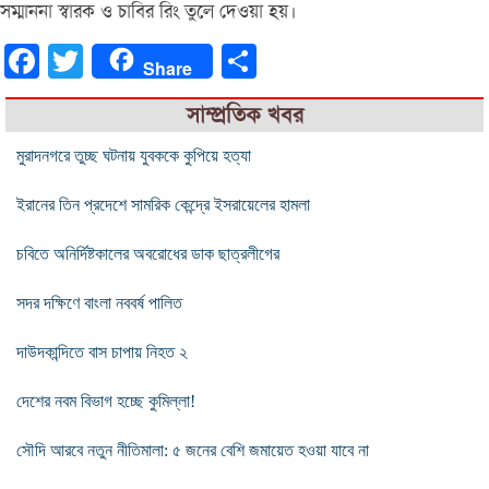
সম্মাননা স্বারক ও চাবির রিং তুলে দেওয়া হয়।
Facebook
Twitter
Share
Share
সাম্প্রতিক খবর
মুরাদনগরে তুচ্ছ ঘটনায় যুবককে কুপিয়ে হত্যা
ইরানের তিন প্রদেশে সামরিক কেন্দ্রে ইসরায়েলের হামলা
চবিতে অনির্দিষ্টকালের অবরোধের ডাক ছাত্রলীগের
সদর দক্ষিণে বাংলা নববর্ষ পালিত
দাউদকান্দিতে বাস চাপায় নিহত ২
দেশের নবম বিভাগ হচ্ছে কুমিল্লা!
সৌদি আরবে নতুন নীতিমালা: ৫ জনের বেশি জমায়েত হওয়া যাবে না