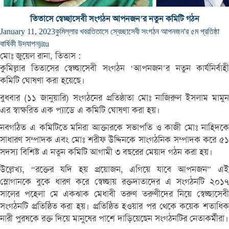
তিতাসে স্বেচ্ছাসেবী সংগঠন আপনজন’র নতুন কমিটি গঠন
January 11, 2023
কুমিল্লার খবর
তিতাসে স্বেচ্ছাসেবী সংগঠন আপনজন'র ৫ম প্রতিষ্ঠা
বার্ষিকী উদযাপন
jitu
মোঃ জুয়েল রানা, তিতাস :
কুমিল্লার তিতাসের স্বেচ্ছাসেবী সংগঠন ‘আপনজন’র নতুন কার্যনির্বাহী
কমিটি ঘোষণা করা হয়েছে।
বুধবার (১১ জানুয়ারি) সংগঠনের প্রতিষ্ঠাতা মোঃ নাজিরুল ইসলাম মামুন
এর স্বাক্ষরিত এক প্যাডে এ কমিটি ঘোষণা করা হয়।
নবগঠিত এ কমিটিতে মনিরা আক্তারকে সভাপতি ও কাজী মোঃ নাহিদকে
সাধারণ সম্পাদক এবং মোঃ শরীফ উদ্দিনকে সাংগঠনিক সম্পাদক করে ৫১
সদস্য বিশিষ্ট এ নতুন কমিটি আগামী ৩ বছরের মেয়াদ গঠন করা হয়।
উল্লেখ্য, “রক্তের যদি হয় প্রয়োজন, এগিয়ে যাবে আপনজন” এই
স্লোগানকে বুকে ধারণ করে স্বেচ্ছায় রক্তদাতাদের এ সংগঠনটি ২০১৭
সালের পহেলা মে একঝাক মেধাবী তরুণ তরুণীদের নিয়ে স্বেচ্ছাসেবী
সংগঠনটি প্রতিষ্ঠিত করা হয়। প্রতিষ্ঠিত হওয়ার পর থেকে কয়েক শতাধিক
নারী পুরষকে রক্ত দিয়ে মানুষের পাশে দাড়িয়েছেন সংগঠনটির নেতাকর্মীরা।