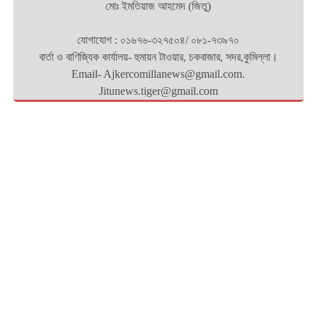
মোঃ ইমতিয়াজ আহমেদ (জিতু)
যোগাযোগ : ০১৬৭৬-৩২৭৫০৪/ ০৮১-৭৩৯৭০
বার্তা ও বাণিজ্যিক কার্যালয়- হুমায়ন টাওয়ার, চকবাজার, সদর,কুমিল্লা।
Email- Ajkercomillanews@gmail.com.
Jitunews.tiger@gmail.com