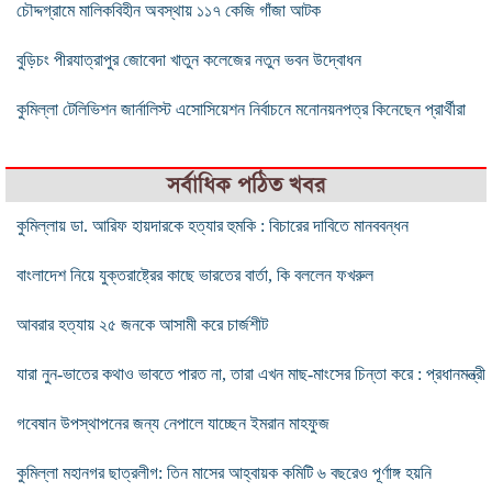
চৌদ্দগ্রামে মালিকবিহীন অবস্থায় ১১৭ কেজি গাঁজা আটক
বুড়িচং পীরযাত্রাপুর জোবেদা খাতুন কলেজের নতুন ভবন উদ্বোধন
কুমিল্লা টেলিভিশন জার্নালিস্ট এসোসিয়েশন নির্বাচনে মনোনয়নপত্র কিনেছেন প্রার্থীরা
সর্বাধিক পঠিত খবর
কুমিল্লায় ডা. আরিফ হায়দারকে হত্যার হুমকি : বিচারের দাবিতে মানববন্ধন
বাংলাদেশ নিয়ে যুক্তরাষ্ট্রের কাছে ভারতের বার্তা, কি বললেন ফখরুল
আবরার হত্যায় ২৫ জনকে আসামী করে চার্জশীট
যারা নুন-ভাতের কথাও ভাবতে পারত না, তারা এখন মাছ-মাংসের চিন্তা করে : প্রধানমন্ত্রী
গবেষান উপস্থাপনের জন্য নেপালে যাচ্ছেন ইমরান মাহফুজ
কুমিল্লা মহানগর ছাত্রলীগ: তিন মাসের আহ্বায়ক কমিটি ৬ বছরেও পূর্ণাঙ্গ হয়নি