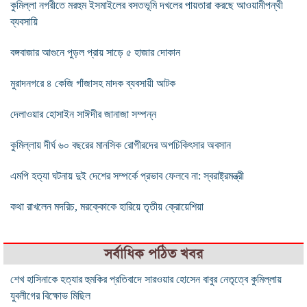
কুমিল্লা নগরীতে মরহুম ইসমাইলের বসতভূমি দখলের পায়তারা করছে আওয়ামীপন্থী
ব্যবসায়ি
বঙ্গবাজার আগুনে পুড়ল প্রায় সাড়ে ৫ হাজার দোকান
মুরাদনগরে ৪ কেজি গাঁজাসহ মাদক ব্যবসায়ী আটক
দেলাওয়ার হোসাইন সাঈদীর জানাজা সম্পন্ন
কুমিল্লায় দীর্ঘ ৬০ বছরের মানসিক রোগীরদের অপচিকিৎসার অবসান
এমপি হত্যা ঘটনায় দুই দেশের সম্পর্কে প্রভাব ফেলবে না: স্বরাষ্ট্রমন্ত্রী
কথা রাখলেন মদরিচ, মরক্কোকে হারিয়ে তৃতীয় ক্রোয়েশিয়া
সর্বাধিক পঠিত খবর
শেখ হাসিনাকে হত্যার হুমকির প্রতিবাদে সারওয়ার হোসেন বাবুর নেতৃত্বে কুমিল্লায়
যুবলীগের বিক্ষোভ মিছিল