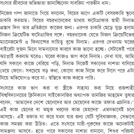
সংসার জীবনের অভিজ্ঞতা জানাচ্ছিলেন সাবরিনা পারভীন খান।
নিজের গল্প জানাতে গিয়ে বললেন, বিয়ের আগে একটি বেসরকারি স্কুলে
চাকরি করতাম। বিয়ের বছরখানেকের মাথায় ফটোগ্রাফার স্বামী নিলাভ
প্রস্তাব দিল তার প্রতিষ্ঠানে কাজের জন্য। এরপর চাকরি ছেড়ে যুক্ত হলাম
নিজল ক্রিয়েটিভ ফটোগ্রাফির সঙ্গে। বছরখানেক যেতে নিজল ক্রিয়েটিভের
ম্যানেজমেন্ট ও ফিন্যান্সের দায়িত্ব বুঝে নিলাম। এরপর দেখলাম ঘরের
বাইরেটা দুজন মিলে সামলানোর কারণে কাজ ভালো হচ্ছে। সেটাকেই পরে
অ্যাপ্লাই করলাম ঘরেও। ঘরের কাজও ভাগ করে নিলাম। দেখা যায়, আমি
যদি সকালে কাজে বেরিয়ে পড়ি, নিলাভ নিজেই সকালের নাশতা বানিয়ে
খেয়ে ফেলে। সবচেয়ে বড় কথা, কোনো কাজ নিজে করে নিলে পরে এটা
নিয়ে অভিযোগও করে না। স্বস্তিতে কাজ করতে পারি।
সংসারে কাজ ভাগ করা বা স্ত্রীকে সাহায্য করা নিয়ে রাজশাহী
বিশ্ববিদ্যালয়ের ক্লিনিক্যাল সাইকোলজির অধ্যাপক তানজির আহমেদ তুষার
বলেন, ‘আমাদের দেশে ছেলেদের আর মেয়েদের কাজে তফাত প্রচলিত।’
এই কাজ ছেলের বা অমুক ধরনের কাজ মেয়দের’ এমনভাবেই চলে
আসছে। এই তফাত না করে যখন যার জন্য যেটি সুবিধাজনক, সেভাবে
কাজ সমন্বয় করা উচিত। এতে সংসারে নারী-পুরুষের কাজে অনেকটাই
সামঞ্জস্য আসবে। হতে পারে সকালের নাশতা বানানো, শিশুর পরিচর্যা