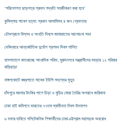
‘পরিবেশগত ছাড়পত্র প্রদান পদ্ধতি সহজীকরণ করা হবে’
কুমিল্লায় পাবেল হত্যা: প্রধান আসামিসহ ৪ জন গ্রেফতার
চৌদ্দগ্রামে বিপ্লব ও সংহতি দিবসে জামায়াতের আলোচনা সভা
দেবিদ্বারে আন্তর্জাতিক দুর্যোগ প্রশমন দিবস পালিত
হাসপাতালে কাতরাচ্ছে সাংবাদিক শরিফ, মুরাদনগরে সন্ত্রাসীদের মহড়ায় ১২ পরিবার
বাড়িছাড়া
নাঙ্গলকোটে বজ্রপাতে সাবেক ইউপি সদস্যের মৃত্যু
চাঁদপুরে ময়লার টাংকির পাশে চিড়া ও মুড়ির মোয়া তৈরির অপরাধে জরিমানা
ঢাকা হাই কমিশনে ভারতের ৭৭তম স্বাধীনতা দিবস উদযাপন
৬ দফার দাবিতে পলিটেকনিক শিক্ষার্থীদের ঢাকা-চট্টগ্রাম মহাসড়ক অবরোধ