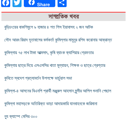
Facebook
Twitter
Share
Share
সাম্প্রতিক খবর
বুড়িচংয়ের বাকশিমুলে ৯ হাজার ৪ শত পিস ইয়াবাসহ ২ জন আটক
সৌদ আরব রিয়াদ দূতাবাসের কর্মকর্তা কুমিল্লার মামুনুর রশিদ করোনায় আক্রান্ত
কুমিল্লায় ৭৫ লাখ টাকা আত্মসাৎ, কৃষি ব্যাংক ক্যাশিয়ার গ্রেফতার
কুমিল্লায় ছাত্র দিয়ে এসএসসির খাতা মূল্যায়ন, শিক্ষক ও ছাত্র গ্রেপ্তার
কুবিতে স্বদেশ প্রত্যাবর্তন উপলক্ষে ভার্চুয়াল সভা
কুমিল্লা-৪ আসনের বিএনপি প্রার্থী মঞ্জুরুল আহসান মুন্সীর আপিল শুনানি পেছাল
কুমিল্লা মহাসড়কে অতিরিক্ত ভাড়া আদায়কারি যানবাহনকে জরিমানা
ন্যু ক্যাম্পে মেসির ৩০০