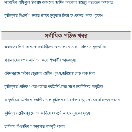
সাংবাদিক শফিকুল ইসলাম কাজলের জামিন আবেদন নামঞ্জুর করেছেন আদালত
কুমিল্লায় বিএনপি নেতার মায়ের মৃত্যুতে মির্জা ফখরুলের শোক প্রকাশ
সর্বাধিক পঠিত খবর
একমাত্র দিশা আমাকে স্বার্থহীনভাবে ভালোবেসেছে : সালমান মুক্তাদির
বাবা-মায়ের ওপর অভিমান করে শিক্ষার্থীর আত্মহত্যা
চৌদ্দগ্রামে অবৈধ ড্রেজার মেশিন ধ্বংস,জরিমানা দেড় লক্ষ টাকা
কুমিল্লায় দৈনিক গণজাগরণের প্রতিনিধিদের সাথে মতবিনিময় অনুষ্ঠিত
অনূর্ধ্ব ১৪ চট্টগ্রাম বিভাগীয় দলে কুমিল্লার ৪ খেলোয়াড়, কোচের দায়িত্বে জেমস
কুমিল্লার চৌদ্দগ্রামে মাদক নিয়ে সংঘর্ষে আহত যুবকের মৃত্যু
চান্দিনায় বিএনপির গণস্বাক্ষর কর্মসূচি পালন