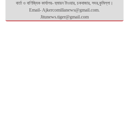
বার্তা ও বাণিজ্যিক কার্যালয়- হুমায়ন টাওয়ার, চকবাজার, সদর,কুমিল্লা।
Email- Ajkercomillanews@gmail.com.
Jitunews.tiger@gmail.com