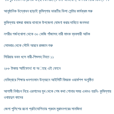
আনুষ্ঠানিক উদ্বোধন ছাড়াই কুমিল্লায় ভারতীয় ভিসা সেন্টার কার্যক্রম শুরু
কুমিল্লায় বাঙ্গরা বাজার থানাকে উপজেলা ঘোষণা করার দাবিতে জনসভা
নগরীর গর্জনখোলা থেকে ৩০ কেজি গাঁজাসহ নারী মাদক ব্যবসায়ী আটক
সোমবার থেকে সৌদি আরবে রমজান শুরু
সিরিয়ায় ভবন ধসে নারী-শিশুসহ নিহত ১১
২৮৮ টাকায় স্মার্টফোন! যা অাছে এই ফােনে
দেবিদ্বারে শিক্ষার গুনগতমান উন্নয়নে আইসিটি বিষয়ক ওয়ার্কশপ অনুষ্ঠিত
আগামী নির্বাচন নিয়ে এরশাদের মুখ থেকে শেষ কথা শোনার সময় এখনও হয়নি- কুমিল্লায়
ওবায়দুল কাদের
জেলা পুলিশের রচনা প্রতিযোগিতায় প্রথম মুরাদনগরের সানজিদা