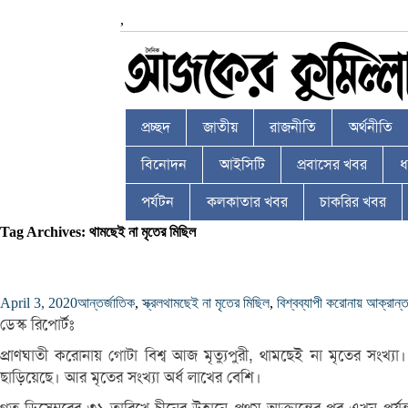
,
প্রচ্ছদ
জাতীয়
রাজনীতি
অর্থনীতি
বিনোদন
আইসিটি
প্রবাসের খবর
ধর
পর্যটন
কলকাতার খবর
চাকরির খবর
Tag Archives: থামছেই না মৃতের মিছিল
April 3, 2020
আন্তর্জাতিক
,
স্ক্রল
থামছেই না মৃতের মিছিল
,
বিশ্বব্যাপী করোনায় আক্রান্
ডেস্ক রিপোর্টঃ
প্রাণঘাতী করোনায় গোটা বিশ্ব আজ মৃত্যুপুরী, থামছেই না মৃতের সংখ্যা
ছাড়িয়েছে। আর মৃতের সংখ্যা অর্ধ লাখের বেশি।