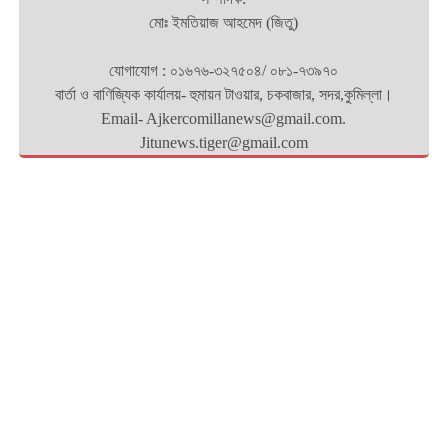
মোঃ ইমতিয়াজ আহমেদ (জিতু)
যোগাযোগ : ০১৬৭৬-৩২৭৫০৪/ ০৮১-৭৩৯৭০
বার্তা ও বাণিজ্যিক কার্যালয়- হুমায়ন টাওয়ার, চকবাজার, সদর,কুমিল্লা।
Email- Ajkercomillanews@gmail.com.
Jitunews.tiger@gmail.com