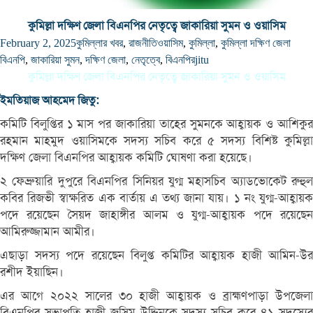
কুমিল্লা দক্ষিণ জেলা বিএনপির নেতৃত্বে জাকারিয়া সুমন ও ওয়াসিম
February 2, 2025
কুমিল্লার খবর
,
রাজনীতি
ওয়াসিম
,
কুমিল্লা
,
কুমিল্লা দক্ষিণ জেলা
বিএনপি
,
জাকারিয়া সুমন
,
দক্ষিণ জেলা
,
নেতৃত্বে
,
বিএনপির
jitu
কুমিল্লা দক্ষিণ জেলা বিএনপির নেতৃত্বে জাকারিয়া সুমন ও ওয়াসিম
ইমতিয়াজ আহমেদ জিতু:
কমিটি বিলুপ্তির ১ মাস পর জাকারিয়া তাহের সুমনকে আহ্বায়ক ও আশিকুর
রহমান মাহমুদ ওয়াসিমকে সদস্য সচিব করে ৫ সদস্য বিশিষ্ট কুমিল্লা
দক্ষিণ জেলা বিএনপির আহ্বায়ক কমিটি ঘোষণা করা হয়েছে।
২ ফেব্রুয়ারি দুপুরে বিএনপির সিনিয়র যুগ্ম মহাসচিব অ্যাডভোকেট রুহুল
কবির রিজভী স্বাক্ষরিত এক বার্তায় এ তথ্য জানা যায়। ১ নং যুগ্ম-আহ্বায়ক
পদে রয়েছেন সৈয়দ জাহাঙ্গীর আলম ও যুগ্ম-আহ্বায়ক পদে রয়েছেন
আমিরুজ্জামান আমীর।
এছাড়া সদস্য পদে রয়েছেন বিলুপ্ত কমিটির আহ্বায়ক হাজী আমিন-উর
রশীদ ইয়াছিন।
এর আগে ২০২২ সালের ৩০ হাজী আহ্বায়ক ও ব্রাহ্মণপাড়া উপজেলা
বিএনপির সভাপতি হাজী জসিম উদ্দিনকে সদস্য সচিব করে ৪১ সদস্যের