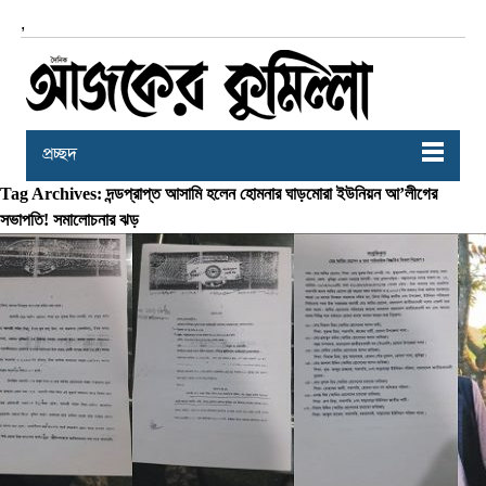
,
প্রচ্ছদ
Tag Archives: দন্ডপ্রাপ্ত আসামি হলেন হোমনার ঘাড়মোরা ইউনিয়ন আ’লীগের
সভাপতি! সমালোচনার ঝড়