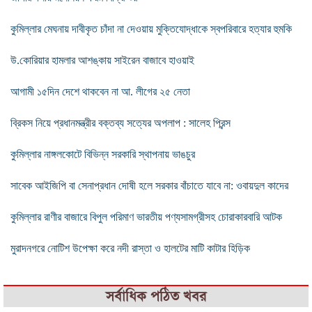
কুমিল্লার মেঘনায় দাবীকৃত চাঁদা না দেওয়ায় মুক্তিযোদ্ধাকে স্বপরিবারে হত্যার হুমকি
উ.কোরিয়ার হামলার আশঙ্কায় সাইরেন বাজাবে হাওয়াই
আগামী ১৫দিন দেশে থাকবেন না আ. লীগের ২৫ নেতা
ব্রিকস নিয়ে প্রধানমন্ত্রীর বক্তব্য সত্যের অপলাপ : সালেহ প্রিন্স
কুমিল্লার নাঙ্গলকোটে বিভিন্ন সরকারি স্থাপনায় ভাঙচুর
সাবেক আইজিপি বা সেনাপ্রধান দোষী হলে সরকার বাঁচাতে যাবে না: ওবায়দুল কাদের
কুমিল্লার রাণীর বাজারে বিপুল পরিমাণ ভারতীয় পণ্যসামগ্রীসহ চোরাকারবারি আটক
মুরাদনগরে নোটিশ উপেক্ষা করে নদী রাস্তা ও হালটের মাটি কাটার হিড়িক
সর্বাধিক পঠিত খবর