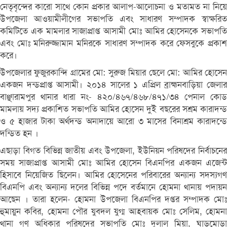
নেতৃবৃন্দের কারো সাথে কোন প্রকার আলাপ-আলোচনা ও মতামত না নিয়ে
উপজেলা আওয়ামীলীগের সভাপতি এবং সাধারণ সম্পাদক স্বাক্ষরিত
কমিটিতে এক মামলার সাজাপ্রাপ্ত আসামী মোঃ আমির হোসেনকে সভাপতি
এবং মোঃ মনিরুজ্জামান মনিরকে সাধারণ সম্পাদক করে ফেসবুকে প্রকাশ
করে।
উপজেলার ফুজুরকান্দি গ্রামের মো: সুরুজ মিয়ার ছেলে মো: আমির হোসেন
একজন দন্ডপ্রাপ্ত আসামী। ২০১৪ সালের ১ এপ্রিল ব্রাহ্মনবাড়িয়া জেলার
বাঞ্ছারামপুর থানার ধারা নং- ৪২০/৪৬৭/৪৬৮/৪৭১/৩৪ পেনাল কোড
মামলায় সদ্য প্রকাশিত সভাপতি আমির হোসেন দুই বছরের সশ্রম কারাদন্ড
ও ৫ হাজার টাকা অর্থদন্ড অনাদায়ে আরো ৩ মাসের বিনাশ্রম কারাদন্ডে
দন্ডিত হন ।
এছাড়া বিগত বিভিন্ন জাতীয় এবং উপজেলা, ইউনিয়ন পরিষদের নির্বাচনের
সময় সাজাপ্রাপ্ত আসামী মোঃ আমির হোসেন বিএনপির একজন এজেন্ট
হিসাবে নিয়েজিত ছিলেন। আমির হোসেনের পরিবারের অন্যান্য সদস্যগণ
বিএনপি এবং অন্যান্য দলের বিভিন্ন পদে বর্তমানে হোমনা থানায় পদায়ন
আছেন । তারা হলেন- হোমনা উপজেলা বিএনপির দপ্তর সম্পাদক মোঃ
হুমায়ুন কবির, হোমনা পৌর যুবদল যুগ্ম আহবায়ক মোঃ সেলিম, হোমনা
থানা গণ অধিকার পরিষদের সভাপতি মোঃ দুলাল মিয়া, ঘাড়মোড়া