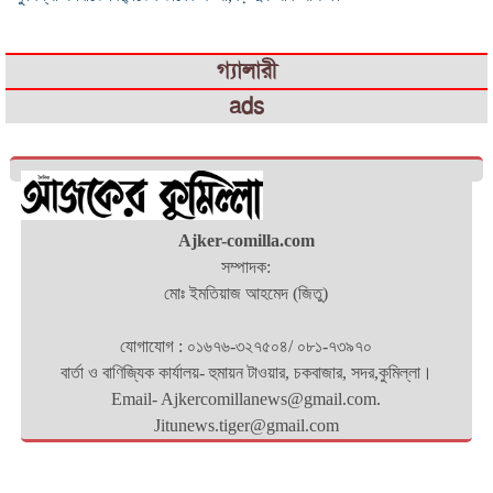
গ্যালারী
ads
Ajker-comilla.com
সম্পাদক:
মোঃ ইমতিয়াজ আহমেদ (জিতু)
যোগাযোগ : ০১৬৭৬-৩২৭৫০৪/ ০৮১-৭৩৯৭০
বার্তা ও বাণিজ্যিক কার্যালয়- হুমায়ন টাওয়ার, চকবাজার, সদর,কুমিল্লা।
Email- Ajkercomillanews@gmail.com.
Jitunews.tiger@gmail.com