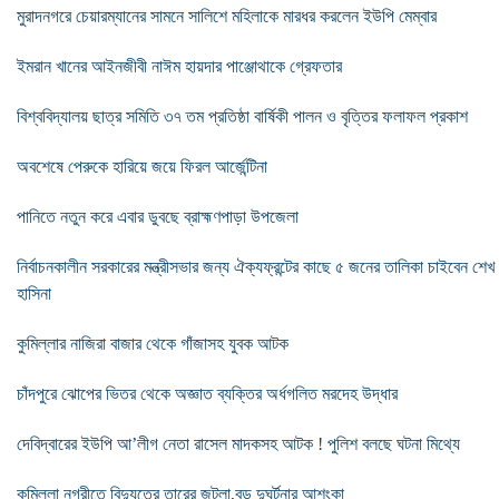
মুরাদনগরে চেয়ারম্যানের সামনে সালিশে মহিলাকে মারধর করলেন ইউপি মেম্বার
ইমরান খানের আইনজীবী নাঈম হায়দার পাঞ্জোথাকে গ্রেফতার
বিশ্ববিদ্যালয় ছাত্র সমিতি ৩৭ তম প্রতিষ্ঠা বার্ষিকী পালন ও বৃত্তির ফলাফল প্রকাশ
অবশেষে পেরুকে হারিয়ে জয়ে ফিরল আর্জেন্টিনা
পানিতে নতুন করে এবার ডুবছে ব্রাহ্মণপাড়া উপজেলা
নির্বাচনকালীন সরকারের মন্ত্রীসভার জন্য ঐক্যফ্রন্টের কাছে ৫ জনের তালিকা চাইবেন শেখ
হাসিনা
কুমিল্লার নাজিরা বাজার থেকে গাঁজাসহ যুবক আটক
চাঁদপুরে ঝোপের ভিতর থেকে অজ্ঞাত ব্যক্তির অর্ধগলিত মরদেহ উদ্ধার
দেবিদ্বারের ইউপি আ’লীগ নেতা রাসেল মাদকসহ আটক ! পুলিশ বলছে ঘটনা মিথ্যে
কুমিল্লা নগরীতে বিদ্যুতের তারের জটলা,বড় দুঘর্টনার আশংকা