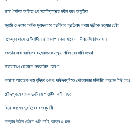
ভাষা সৈনিক অজিত গুহ মহাবিদ্যালয়ে নবীন বরণ অনুষ্ঠিত
স্বামী ও ভাশুর আটক মুরাদনগরে পরকীয়ার প্রতিবাদ করায় স্ত্রীকে হত্যার চেষ্টা
নভেম্বর মাসে সেন্টমার্টিনে রাত্রিযাপন করা যাবে না: উপদেষ্টা রিজওয়ানা
বরুড়ায় এক ব্যক্তির রহস্যজনক মৃত্যু, পরিবারের দাবি হত্যা
নারায়ণগঞ্জ জেলাকে লকডাউন ঘোষণা
করোনা আতংকে দাম বৃদ্ধির গুজব: দাউদকান্দিতে পৌরবাজার মনিটরিং করলেন ইউএনও
চৌদ্দগ্রামে সড়ক দুর্ঘটনায় গার্মেন্টস কর্মী নিহত
বিয়ে করলেন দুবাইয়ের রাজকুমারী
বরুড়ায় উঠান বৈঠকে গুলি বর্ষণ, আহত ৫ জন