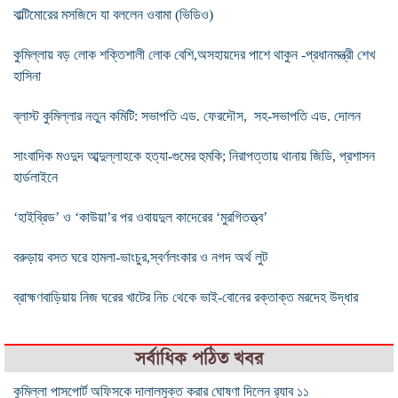
বাল্টিমোরের মসজিদে যা বললেন ওবামা (ভিডিও)
কুমিল্লায় বড় লোক শক্তিশালী লোক বেশি,অসহায়দের পাশে থাকুন -প্রধানমন্ত্রী শেখ
হাসিনা
ব্লাস্ট কুমিল্লার নতুন কমিটি: সভাপতি এড. ফেরদৌস, সহ-সভাপতি এড. দোলন
সাংবাদিক মওদুদ আব্দুল্লাহকে হত্যা-গুমের হুমকি; নিরাপত্তায় থানায় জিডি, প্রশাসন
হার্ডলাইনে
‘হাইব্রিড’ ও ‘কাউয়া’র পর ওবায়দুল কাদেরের ‘মুরগিতত্ত্ব’
বরুড়ায় বসত ঘরে হামলা-ভাংচুর,স্বর্ণলংকার ও নগদ অর্থ লুট
ব্রাহ্মণবাড়িয়ায় নিজ ঘরের খাটের নিচ থেকে ভাই-বোনের রক্তাক্ত মরদেহ উদ্ধার
সর্বাধিক পঠিত খবর
কুমিল্লা পাসপোর্ট অফিসকে দালালমুক্ত করার ঘোষণা দিলেন র‌্যাব ১১