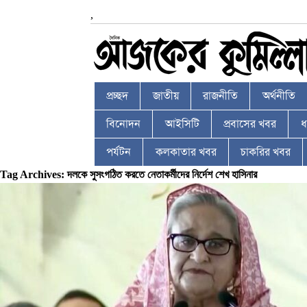
,
প্রচ্ছদ
জাতীয়
রাজনীতি
অর্থনীতি
বিনোদন
আইসিটি
প্রবাসের খবর
ধর
পর্যটন
কলকাতার খবর
চাকরির খবর
Tag Archives: দলকে সুসংগঠিত করতে নেতাকর্মীদের নির্দেশ শেখ হাসিনার