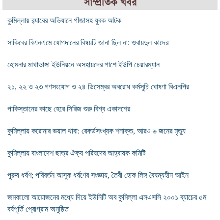
সাম্প্রতিক খবর
কুমিল্লায় র‌্যাবের অভিযানে গাঁজাসহ যুবক আটক
সাকিবের বিএনএমে যোগদানের বিষয়টি জানা ছিল না: ওবায়দুল কাদের
হোমনার মাথাভাঙ্গা ইউনিয়নে অসহায়দের পাশে ইউপি চেয়ারম্যান
২১, ২২ ও ২৩ গণসংযোগ ও ২৪ ডিসেম্বর অবরোধ কর্মসূচি ঘোষণা বিএনপির
পাকিস্তানের কাছে হেরে সিরিজ শুরু বিশ্ব একাদশের
কুমিল্লায় করোনার ভয়াল থাবা: রেকর্ডসংখ্যক শনাক্ত, আরও ৬ জনের মৃত্যু
কুমিল্লায় বাংলাদেশ ছাত্র ঐক্য পরিষদের আহ্বায়ক কমিটি
পুরুষ ধর্ষণ; পরিবর্তন আসুক ধর্ষণের সংজ্ঞায়, তৈরী হোক লিঙ্গ বৈষম্যহীন আইন
জমকালো আয়োজনের মধ্যে দিয়ে ইউনিটি অব কুমিল্লা এসএসসি ২০০১ ব্যাচের ৫ম
বর্ষপূর্তি প্রোগ্রাম অনুষ্ঠিত