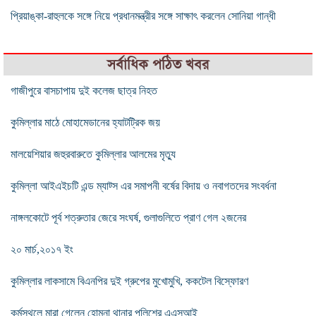
প্রিয়াঙ্কা-রাহুলকে সঙ্গে নিয়ে প্রধানমন্ত্রীর সঙ্গে সাক্ষাৎ করলেন সোনিয়া গান্ধী
সর্বাধিক পঠিত খবর
গাজীপুরে বাসচাপায় দুই কলেজ ছাত্র নিহত
কুমিল্লার মাঠে মোহামেডানের হ্যাটট্রিক জয়
মালয়েশিয়ার জহুরবারুতে কুমিল্লার আলমের মৃত্যু
কুমিল্লা আইএইচটি এন্ড ম্যাট্স এর সমাপনী বর্ষের বিদায় ও নবাগতদের সংবর্ধনা
নাঙ্গলকোটে পূর্ব শত্রুতার জেরে সংঘর্ষ, গুলাগুলিতে প্রাণ গেল ২জনের
২০ মার্চ,২০১৭ ইং
কুমিল্লার লাকসামে বিএনপির দুই গ্রুপের মুখোমুখি, ককটেল বিস্ফোরণ
কর্মস্থলে মারা গেলেন হোমনা থানার পুলিশের এএসআই