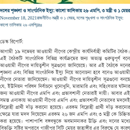
দলের শৃঙ্খলা ও সাংগঠনিক ইস্যু: কালো তালিকায় ২৬ এমপি, ৩ মন্ত্রী ও ১ মেয়র
November 18, 2021
রাজনীতি
৩ মন্ত্রী ও ১ মেয়র
,
দলের শৃঙ্খলা ও সাংগঠনিক ইস্যু:
কালো তালিকায় ২৬ এমপি
jitu
ডেস্ক রিপোর্ট:
আগামী ১৯ নভেম্বর আওয়ামী লীগের কেন্দ্রীয় কার্যনির্বাহী কমিটির বৈঠক।
এই বৈঠকটি সাংগঠনিক বিভিন্ন কার্যক্রমের জন্য অত্যন্ত গুরুত্বপূর্ণ বলে
আওয়ামী লীগের দায়িত্বশীল সূত্রগুলো জানিয়েছে। আর এই বৈঠকে দলের
শৃঙ্খলা এবং বিভিন্ন সাংগঠনিক ইস্যু নিয়ে আলোচনা হবে বলেও আওয়ামী
লীগের নেতারা জানিয়েছেন। আওয়ামী লীগের দায়িত্বশীল সূত্রগুলো বলছে
যে, ইউনিয়ন পরিষদ নির্বাচনে খুনোখুনি, মারামারি এবং সহিংসতার ঘটনার
জন্য আওয়ামী লীগের এমপি এবং প্রভাবশালী নেতারাই দায়ী। আবার এই
সমস্ত এলাকায় আওয়ামী লীগের এমপি এবং প্রভাবশালী নেতাদের মদদেই
বিদ্রোহী প্রার্থী দাঁড় করানো হয়েছে। এরকম বিদ্রোহী প্রার্থী দাঁড় করানোর
ক্ষেত্রে যারা মদদ দিয়েছেন এরকম ২৬ জন এমপি এবং ৩ মন্ত্রী কে চিহ্নিত
করা হয়েছে। পাশাপাশি বঙ্গবন্ধুকে অবমাননাকর উক্তি এবং দলের মধ্যে
বিভক্তি সৃষ্টির অপরাধে গাজীপুর সিটি মেয়র জাহাঙ্গীর এর বিরুদ্ধে যে কারণ