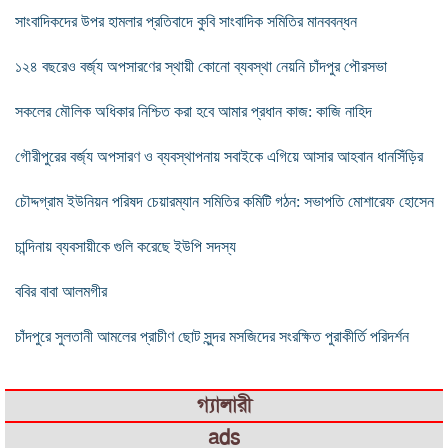
সাংবাদিকদের উপর হামলার প্রতিবাদে কুবি সাংবাদিক সমিতির মানববন্ধন
১২৪ বছরেও বর্জ্য অপসারণের স্থায়ী কোনো ব্যবস্থা নেয়নি চাঁদপুর পৌরসভা
সকলের মৌলিক অধিকার নিশ্চিত করা হবে আমার প্রধান কাজ: কাজি নাহিদ
গৌরীপুরের বর্জ্য অপসারণ ও ব্যবস্থাপনায় সবাইকে এগিয়ে আসার আহবান ধানসিঁড়ির
চৌদ্দগ্রাম ইউনিয়ন পরিষদ চেয়ারম্যান সমিতির কমিটি গঠন: সভাপতি মোশারেফ হোসেন
চান্দিনায় ব্যবসায়ীকে গুলি করেছে ইউপি সদস্য
ববির বাবা আলমগীর
চাঁদপুরে সুলতানী আমলের প্রাচীণ ছোট সুন্দর মসজিদের সংরক্ষিত পুরাকীর্তি পরিদর্শন
গ্যালারী
ads