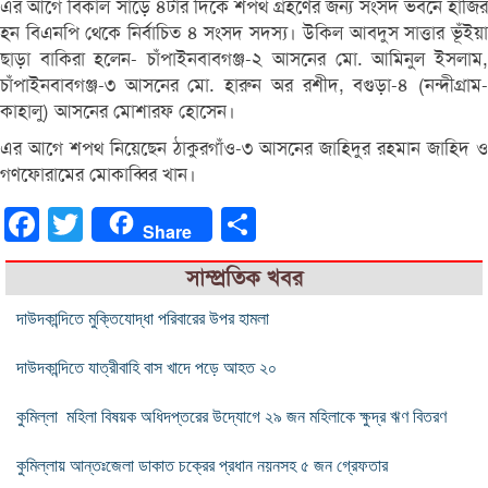
এর আগে বিকাল সাড়ে ৪টার দিকে শপথ গ্রহণের জন্য সংসদ ভবনে হাজির
হন বিএনপি থেকে নির্বাচিত ৪ সংসদ সদস্য। উকিল আবদুস সাত্তার ভূঁইয়া
ছাড়া বাকিরা হলেন- চাঁপাইনবাবগঞ্জ-২ আসনের মো. আমিনুল ইসলাম,
চাঁপাইনবাবগঞ্জ-৩ আসনের মো. হারুন অর রশীদ, বগুড়া-৪ (নন্দীগ্রাম-
কাহালু) আসনের মোশারফ হোসেন।
এর আগে শপথ নিয়েছেন ঠাকুরগাঁও-৩ আসনের জাহিদুর রহমান জাহিদ ও
গণফোরামের মোকাব্বির খান।
Facebook
Twitter
Share
Share
সাম্প্রতিক খবর
দাউদকান্দিতে মুক্তিযোদ্ধা পরিবারের উপর হামলা
দাউদকান্দিতে যাত্রীবাহি বাস খাদে পড়ে আহত ২০
কুমিল্লা মহিলা বিষয়ক অধিদপ্তরের উদ্যোগে ২৯ জন মহিলাকে ক্ষুদ্র ঋণ বিতরণ
কুমিল্লায় আন্তঃজেলা ডাকাত চক্রের প্রধান নয়নসহ ৫ জন গ্রেফতার