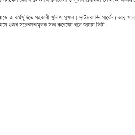
ন পদক্ষেপ নেয় দাউদকান্দি উপজেলা ও পুলিশ প্রশাসন। সে লক্ষ্যে সকাল থে
ং মোড়ে এ কর্মসূচিতে সহকারী পুলিশ সুপার ( দাউদকান্দি সার্কেল) আবু
্রতিষ্টানে গুজব সচেতনতামূলক সভা করেছেন বলে জানান তিনি।