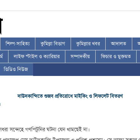
শিল্প-সাহিত্য
কুমিল্লা বিভাগ
কুমিল্লার খবর
আদালত
আ
্ম
লাইফ স্টাইল ও ক্যারিয়ার
সম্পাদকীয়
ফিচার ও মুক্তমত
ভিডিও নিউজ
দাউদকান্দিতে গুজব প্রতিরোধে মাইকিং ও লিফলেট বিতরণ
u
েলেধরা সন্দেহে গণপিটুনির ঘটনা যেন থামছেই না।