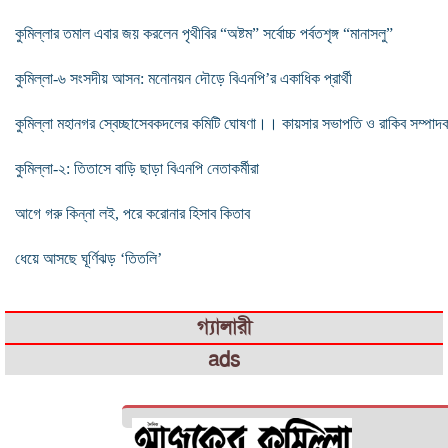
কুমিল্লার তমাল এবার জয় করলেন পৃথীবির “অষ্টম” সর্বোচ্চ পর্বতশৃঙ্গ “মানাসলু”
কুমিল্লা-৬ সংসদীয় আসন: মনোনয়ন দৌড়ে বিএনপি’র একাধিক প্রার্থী
কুমিল্লা মহানগর স্বেচ্ছাসেবকদলের কমিটি ঘোষণা।। কায়সার সভাপতি ও রাকিব সম্পাদ
কুমিল্লা-২: তিতাসে বাড়ি ছাড়া বিএনপি নেতাকর্মীরা
আগে গরু কিন্না লই, পরে করোনার হিসাব কিতাব
ধেয়ে আসছে ঘূর্ণিঝড় ‘তিতলি’
গ্যালারী
ads