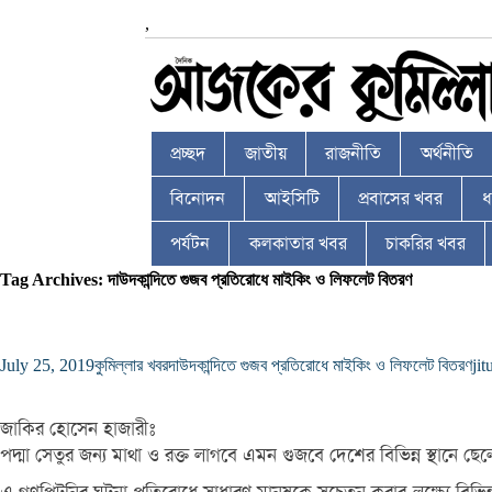
,
প্রচ্ছদ
জাতীয়
রাজনীতি
অর্থনীতি
বিনোদন
আইসিটি
প্রবাসের খবর
ধর
পর্যটন
কলকাতার খবর
চাকরির খবর
Tag Archives: দাউদকান্দিতে গুজব প্রতিরোধে মাইকিং ও লিফলেট বিতরণ
July 25, 2019
কুমিল্লার খবর
দাউদকান্দিতে গুজব প্রতিরোধে মাইকিং ও লিফলেট বিতরণ
jit
জাকির হোসেন হাজারীঃ
পদ্মা সেতুর জন্য মাথা ও রক্ত লাগবে এমন গুজবে দেশের বিভিন্ন স্থানে ছ