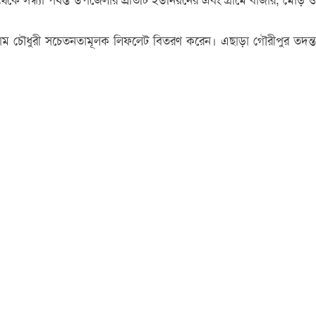
কে সন্ধ্যা পর্যন্ত উপজেলার প্রতিটি ইউনিয়নের এবং গ্রামে বাজার, মোড় ও
 সালাম চৌধুরী সচেতনতামূলক লিফলেট বিতরণ করেন। এছাড়া গৌরীপুর তদন্ত