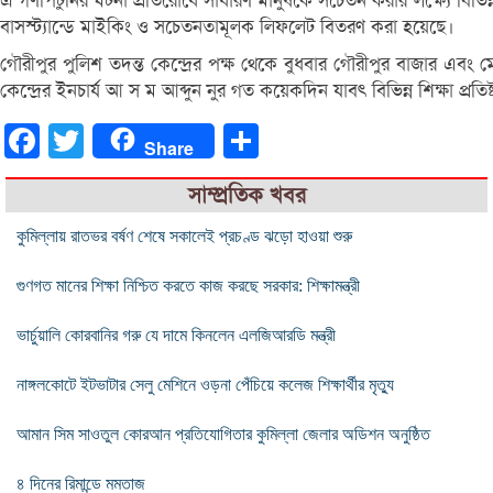
এ গণপিটুনির ঘটনা প্রতিরোধে সাধারণ মানুষকে সচেতন করার লক্ষ্যে বিভিন্
বাসস্ট্যান্ডে মাইকিং ও সচেতনতামূলক লিফলেট বিতরণ করা হয়েছে।
গৌরীপুর পুলিশ তদন্ত কেন্দ্রের পক্ষ থেকে বুধবার গৌরীপুর বাজার এব
কেন্দ্রের ইনচার্য আ স ম আব্দুন নুর গত কয়েকদিন যাবৎ বিভিন্ন শিক্ষা প
Facebook
Twitter
Share
Share
সাম্প্রতিক খবর
কুমিল্লায় রাতভর বর্ষণ শেষে সকালেই প্রচণ্ড ঝড়ো হাওয়া শুরু
গুণগত মানের শিক্ষা নিশ্চিত করতে কাজ করছে সরকার: শিক্ষামন্ত্রী
ভার্চুয়ালি কোরবানির গরু যে দামে কিনলেন এলজিআরডি মন্ত্রী
নাঙ্গলকোটে ইটভাটার সেলু মেশিনে ওড়না পেঁচিয়ে কলেজ শিক্ষার্থীর মৃত্যু
আমান সিম সাওতুল কোরআন প্রতিযোগিতার কুমিল্লা জেলার অডিশন অনুষ্ঠিত
৪ দিনের রিমান্ডে মমতাজ