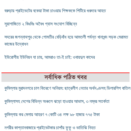
বরুড়ায় প্রাইভেটের বকেয়া টাকা চাওয়ায় শিক্ষককে পিটিয়ে গুরুতর আহত
সুয়াগাজিতে ২ কিঃমিঃ অবৈধ গ্যাস সংযোগ বিচ্ছিন্ন
সদরের জগন্নাথপুর থেকে গোমতীর বেড়িবাঁধ হয়ে আমতলী পর্যন্ত খানাখন্দ সড়ক মেরামত
কাজের উদ্বোধন
ইউরোপীয় ইউনিয়ন যা চায়, আমরাও তা-ই চাই: ওবায়দুল কাদের
সর্বাধিক পঠিত খবর
কুমিল্লার মুরাদনগরে চাল বিতরণে অনিয়ম: ছাত্রলীগ নেতার অর্থদণ্ডসহ ডিলারশিপ বাতিল
কুমিল্লাসহ দেশের বিভিন্ন অঞ্চলে ঝড়ো হাওয়ার আভাস, ৩ নম্বর সতর্কতা
কুমিল্লায় কর মেলায় আহরণ ৭ কোটি ৩৪ লক্ষ ৯৮ হাজার ৭৭৫ টাকা
নগরীর কাপ্তানবাজারে প্রাইভেটকার চাপাঁয় ফুফু ও ভাতিঝি নিহত