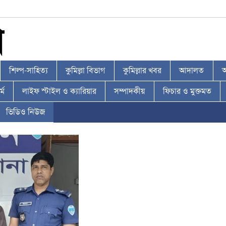
শিল্প-সাহিত্য
কুমিল্লা বিভাগ
কুমিল্লার খবর
আদালত
আ
্ম
লাইফ স্টাইল ও ক্যারিয়ার
সম্পাদকীয়
ফিচার ও মুক্তমত
ভিডিও নিউজ