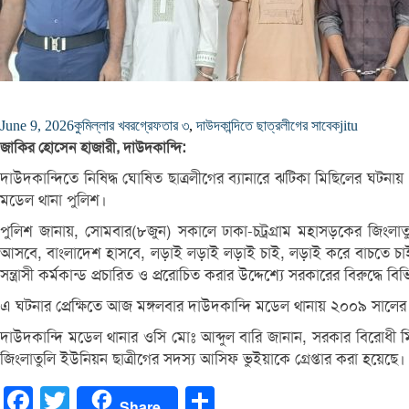
June 9, 2026
কুমিল্লার খবর
গ্রেফতার ৩
,
দাউদকান্দিতে ছাত্রলীগের সাবেক
jitu
জাকির হোসেন হাজারী, দাউদকান্দি:
দাউদকান্দিতে নিষিদ্ধ ঘোষিত ছাত্রলীগের ব্যানারে ঝটিকা মিছিলের ঘ
মডেল থানা পুলিশ।
পুলিশ জানায়, সোমবার(৮জুন) সকালে ঢাকা-চট্রগ্রাম মহাসড়কের জিংলাতু
আসবে, বাংলাদেশ হাসবে, লড়াই লড়াই লড়াই চাই, লড়াই করে বাচতে চাই, আও
সন্ত্রাসী কর্মকান্ড প্রচারিত ও প্ররোচিত করার উদ্দেশ্যে সরকারের বিরুদ্ধে বিভি
এ ঘটনার প্রেক্ষিতে আজ মঙ্গলবার দাউদকান্দি মডেল থানায় ২০০৯ সালের 
দাউদকান্দি মডেল থানার ওসি মোঃ আব্দুল বারি জানান, সরকার বিরোধী 
জিংলাতুলি ইউনিয়ন ছাত্রীগের সদস্য আসিফ ভুইয়াকে গ্রেপ্তার করা হয়েছে
Facebook
Twitter
Share
Share