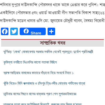
শনিবার দুপুরে দাউদকান্দি পৌরসদর থাকে তাকে গ্রেপ্তার করে পুলিশ। শ
একইদিনে পৌরসভার ৫নং ওয়ার্ড আওয়ামী লীগ সভাপতি বিকাশ সাহা(৬১)কে গ্
দাউদকান্দি মডেল থানার ওসি মো. জুনায়েত চৌধুরী বলেন, বৈষম্য বিরোধ
Facebook
Twitter
Share
Share
সাম্প্রতিক খবর
ঘূর্ণিঝড় ‘মোখা’ মোকাবেলায় সরকার সবদিক থেকেই প্রস্তুত: দুর্যোগ প্রতিমন্ত্রী
কুমিল্লা নগরীতে বিএনপির কালো পতাকা মিছিল
ব্রাহ্মণবাড়িয়ায় নামাজের কাতারে দাঁড়ানো নিয়ে সংঘর্ষে নিহত ১
ঝুঁকি নিয়েও মিনি কক্সবাজার ও চাঁদপুর ত্রি-নদীর মোহনায় পর্যটকের যাত্রা
চান্দিনায় বাসের পিছনে বাসের ধাক্কায় প্রাণ গেল সুপারভাইজারের
চালককে হত্যা করে অটোরিকশা ছিনতাই, কুকুরের শব্দে মিলল ম’রদেহ