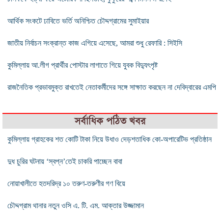
আর্থিক সংকটে ঢাবিতে ভর্তি অনিশ্চিত চৌদ্দগ্রামের সুমাইয়ার
জাতীয় নির্বাচন সংক্রান্ত কাজ এগিয়ে এসেছে, আমরা শুধু রেফারি : সিইসি
কুমিল্লায় আ.লীগ প্রার্থীর পোস্টার লাগাতে গিয়ে যুবক বিদ্যুৎপৃষ্ট
রাজনৈতিক প্রভাবমুক্ত রাখতেই নেতাকর্মীদের সঙ্গে সাক্ষাত করছেন না দেবিদ্বারের এমপি
সর্বাধিক পঠিত খবর
কুমিল্লায় গ্রাহকের শত কোটি টাকা নিয়ে উধাও দেড়শতাধিক কো-অপারেটিভ প্রতিষ্ঠান
দুধ চুরির ঘটনায় ‘স্বপ্ন’তেই চাকরি পাচ্ছেন বাবা
নোয়াখালীতে হতদরিদ্র ১০ তরুণ-তরুণীর গণ বিয়ে
চৌদ্দগ্রাম থানার নতুন ওসি এ. টি. এম. আক্তার উজ্জামান