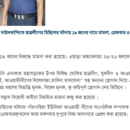
দাউদকান্দিতে ছাত্রলীগের মিছিলের ঘটনায় ১৯ জনের নামে মামলা, গ্রেফতার ৩
টনায় ১৯ জনের বিরুদ্ধে মামলা করা হয়েছে। এছাড়া অজ্ঞাতনামা ২৫/২৬ জ
লি এলাকায় মহাসড়কের উপর নিষিদ্ধ ঘোষিত ছাত্রলীগ, যুবলীগ ও আওয়ামীল
য়ামীলীগের নিষেধাজ্ঞা,মানিনা মানবোনা” সহ অন্যান্য স্লোগান দিয়ে এক
ন্ন ধরণের বিভ্রান্তি মূলক, বিদ্বেষ মূলক, কু-রুচিপূর্ণ স্লোগান দেয় মিছিলে ।
সন্ত্রাস বিরোধী আইনে নিয়মিত মামলা রুজু করা হয়েছে ।
মিছিলের ঘটনায় পাঁচগাছিয়া ইউনিয়ন আওয়ামী লীগের সাংগঠনিক সম্পাদক 
। গ্রেফতারকৃতদের আজ মঙ্গলবার দুপুরে বিজ্ঞ আদালতে প্রেরণ করা হয়েছে।