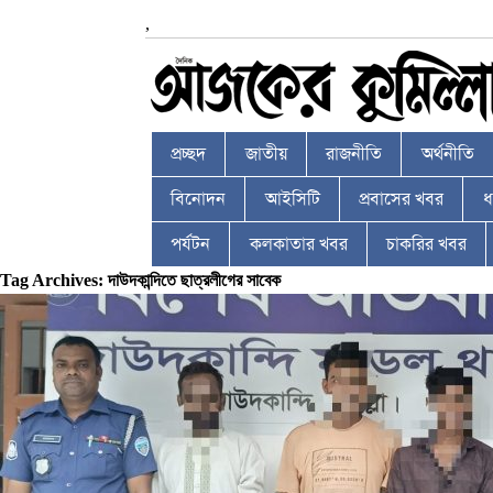
,
প্রচ্ছদ
জাতীয়
রাজনীতি
অর্থনীতি
বিনোদন
আইসিটি
প্রবাসের খবর
ধর
পর্যটন
কলকাতার খবর
চাকরির খবর
Tag Archives: দাউদকান্দিতে ছাত্রলীগের সাবেক