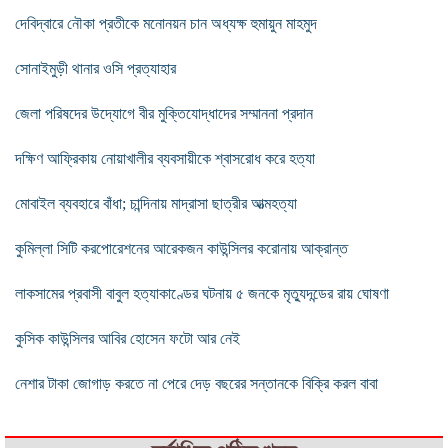
দেবিদ্বারে নৌকা প্রতীকে মনোনয়ন চান অধ্যক্ষ হুমায়ুন মাহমুদ
সোনাইমুড়ী থানার ওসি প্রত্যাহার
জেলা পরিষদের উদ্যোগে বীর মুক্তিযোদ্ধাদের সম্মাননা প্রদান
দক্ষিণ আফ্রিকায় নোয়াখালীর ব্যবসায়ীকে শ্বাসরোধ করে হত্যা
মোবাইল ব্যবহারে বাঁধা; চান্দিনায় মাদ্রাসা ছাত্রীর আত্মহত্যা
কুমিল্লা সিটি করপোরেশনের আরেকজন কাউন্সিলর করোনায় আক্রান্ত
লাকসামের প্রবাসী বাবুল হত্যাকাণ্ডের ঘটনায় ৫ জনকে মৃত্যুদন্ডের রায় ঘোষণা
কুসিক কাউন্সিলর আবির হোসেন ফটো আর নেই
নেশার টাকা জোগাড় করতে না পেরে দেড় বছরের সন্তানকে বিক্রি করল বাবা