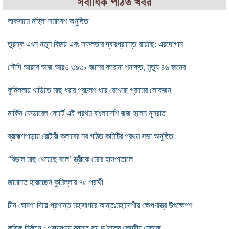
সর্বাধিক পঠিত খবর
লাকসামে মহিলা সমাবেশ অনুষ্ঠিত
তুরস্ক এখন নতুন বিজয় এবং সফলতার দ্বারপ্রান্তে রয়েছে: এরদোগান
সৌদি আরবে আজ আরও ৩৯৩৮ জনের করোনা শনাক্ত, মৃত্যু ৪৬ জনের
কুমিল্লায় খাডিতে মাছ ধরার প্রচলণ ধরে রেখেছে গ্রামের লোকজন
মার্কিন ফেডারেল কোর্টে এই প্রথম বাংলাদেশি জজ হলেন নূসরাত
ব্রাহ্মণপাড়ায় রোটারী ক্লাবের নব গঠিত কমিটির প্রথম সভা অনুষ্ঠিত
‘বিড়াল মাছ খেয়েছে বলে’ স্ত্রীকে মেরে হাসপাতালে
জামানত হারাচ্ছেন কুমিল্লার ৭৫ প্রার্থী
চীন ঘোষণা দিয়ে প্রশান্ত মহাসাগরে আন্তঃমহাদেশীয় ক্ষেপণাস্ত্র উৎক্ষেপণ
কুসিক নির্বাচন : প্রচারণায় ব্যস্ত বড় দু’দলের কেন্দ্রীয় নেতারা