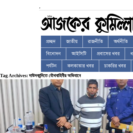
,
প্রচ্ছদ
জাতীয়
রাজনীতি
অর্থনীতি
বিনোদন
আইসিটি
প্রবাসের খবর
ধর
পর্যটন
কলকাতার খবর
চাকরির খবর
Tag Archives: দাউদকান্দিতে যৌথবাহিনীর অভিযানে