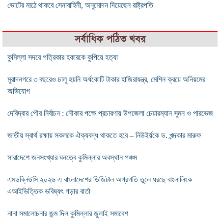
ভোটের মাঠে থাকবে সেনাবাহিনী, অনুমোদন দিয়েছেন রাষ্ট্রপতি
সর্বাধিক পঠিত খবর
কুমিল্লা সদরে পত্রিকার হকারকে কুপিয়ে হত্যা
মুরাদনগরে ৩ বছরেও চালু হয়নি অর্ধকোটি টাকার হাজিরাযন্ত্র, মেশিন ক্রয়ে অনিয়মের
অভিযোগ
দেবিদ্বার পৌর নির্বাচন : নৌকার পক্ষে প্রচারণায় উপজেলা চেয়ারম্যান সুমন ও পারভেজ
জাতীয় স্বার্থ রক্ষায় সকলকে ঐক্যবদ্ধ থাকতে হবে – নিউইর্য়কে ড. খন্দকার মারুফ
সারাদেশে জনসংখ্যার ঘনত্বে কুমিল্লার অবস্থান পঞ্চম
এমডব্লিউসি ২০২৬ এ বাংলাদেশের ডিজিটাল অগ্রগতি তুলে ধরছে বাংলালিংক
এআইভিত্তিক ভবিষ্যৎ গড়ার বার্তা
নানা সমালোচনার জন্ম দিল কুমিল্লার জুলাই সমাবেশ