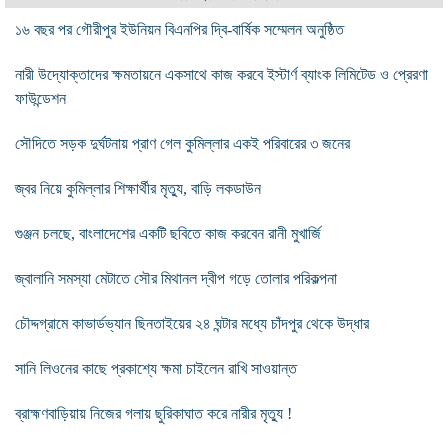
১৬ বছর পর গৌরীপুর ইউনিয়ন বিএনপির দ্বি-বার্ষিক সম্মেলন অনুষ্ঠিত
নারী উদ্যোক্তাদের ক্ষমতায়নে একসাথে কাজ করবে ইস্টার্ণ ব্যাংক লিমিটেড ও প্রেরণা
ফাউন্ডেশন
সৌদিতে সড়ক দুর্ঘটনায় প্রাণ গেল কুমিল্লার একই পরিবারের ৩ জনের
জ্বর নিয়ে কুমিল্লার শিক্ষার্থীর মৃত্যু, বাড়ি লকডাউন
গুঞ্জন চলছে, বাংলাদেশের একটি ছবিতে কাজ করবেন রানী মুখার্জি
জ্বালানি সমস্যা মেটাতে সৌর মিথানল দ্বীপ গড়ে তোলার পরিকল্পনা
চৌদ্দগ্রামে কাভার্ডভ্যান ছিনতাইয়ের ২৪ ঘন্টার মধ্যে চাঁদপুর থেকে উদ্ধার
সানি লিওনের কাছে প্রকাশ্যে ক্ষমা চাইলেন রাখি সাওয়ান্ত
ব্রাহ্মণবাড়িয়ায় নিজের গলায় ছুরিকাঘাত করে নারীর মৃত্যু !