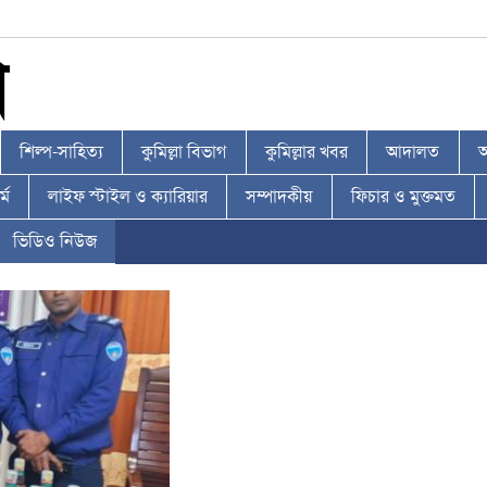
শিল্প-সাহিত্য
কুমিল্লা বিভাগ
কুমিল্লার খবর
আদালত
আ
্ম
লাইফ স্টাইল ও ক্যারিয়ার
সম্পাদকীয়
ফিচার ও মুক্তমত
ভিডিও নিউজ