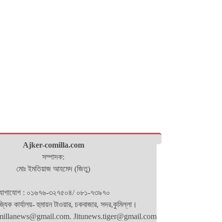
Ajker-comilla.com
সম্পাদক:
মোঃ ইমতিয়াজ আহমেদ (জিতু)
োগাযোগ : ০১৬৭৬-৩২৭৫০৪/ ০৮১-৭৩৯৭০
িজ্যিক কার্যালয়- হুমায়ন টাওয়ার, চকবাজার, সদর,কুমিল্লা।
millanews@gmail.com. Jitunews.tiger@gmail.com