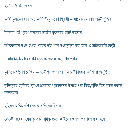
ইউনিটের উদ্বোধন
আমি কৃষকের সন্তান, আমি উন্নয়নে বিশ্বাসী – সাবেক রেলপথ মন্ত্রী মুজিব
ইসলাম ধর্ম গ্রহণ করলেন জার্মান ফুটবলার রবার্ট বাউয়ার
অবৈধভাবে দখল হওয়া খালের দুই পাশ দখলমুক্ত করা হবে: এলজিআরডি মন্ত্রী
ঢাকায় মিয়ানমারের রাষ্ট্রদূতকে ডেকে কড়া প্রতিবাদ
কুভিকে ‘‘লেখালেখির কলাকৌশল ও সাংবাদিকতা” বিষয়ক কর্মশালা অনুষ্ঠিত
কুমিল্লার চান্দিনায় ব্যাংকগুলোতে গ্রাহকদের উপচে পরা ভিড়,ঝুঁকি নিয়ে কাজ করছে
কর্মকর্তারা
হাইমচরে বিএনপি নেতার ১ দিনের রিমান্ড
সেপ্টেম্বরের মধ্যে কৃত্রিম বুদ্ধিমত্তা আইনের খসড়া প্রণয়ন করা হবে