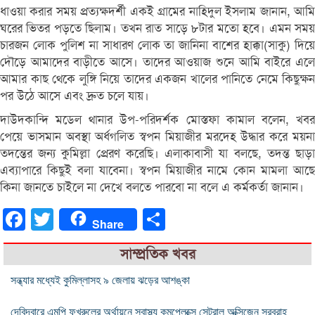
ধাওয়া করার সময় প্রত্যক্ষদর্শী একই গ্রামের নাহিদুল ইসলাম জানান, আমি
ঘরের ভিতর পড়তে ছিলাম। তখন রাত সাড়ে ৮টার মতো হবে। এমন সময়
চারজন লোক পুলিশ না সাধারণ লোক তা জানিনা বাশের হাক্কা(সাকু) দিয়ে
দৌড়ে আমাদের বাড়ীতে আসে। তাদের আওয়াজ শুনে আমি বাইরে এলে
আমার কাছ থেকে লুঙ্গি নিয়ে তাদের একজন খালের পানিতে নেমে কিছুক্ষন
পর উঠে আসে এবং দ্রুত চলে যায়।
দাউদকান্দি মডেল থানার উপ-পরিদর্শক মোস্তফা কামাল বলেন, খবর
পেয়ে ভাসমান অবস্থা অর্ধগলিত স্বপন মিয়াজীর মরদেহ উদ্ধার করে ময়না
তদন্তের জন্য কুমিল্লা প্রেরণ করেছি। এলাকাবাসী যা বলছে, তদন্ত ছাড়া
এব্যাপারে কিছুই বলা যাবেনা। স্বপন মিয়াজীর নামে কোন মামলা আছে
কিনা জানতে চাইলে না দেখে বলতে পারবো না বলে এ কর্মকর্তা জানান।
Facebook
Twitter
Share
Share
সাম্প্রতিক খবর
সন্ধ্যার মধ্যেই কুমিল্লাসহ ৯ জেলায় ঝড়ের আশঙ্কা
দেবিদ্বারে এমপি ফখরুলের অর্থায়নে স্বাস্থ্য কমপ্লেক্সে সেন্ট্রাল অক্সিজেন সরবরাহ