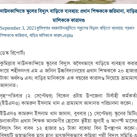
দাউদকান্দিতে স্কুলের বিদ্যুৎ বাড়িতে ব্যবহার: প্রধান শিক্ষককে জরিমানা, বাড়ির
মালিককে কারাদণ্ড
September 3, 2021
কুমিল্লার খবর
দাউদকান্দিতে স্কুলের বিদ্যুৎ বাড়িতে ব্যবহার: প্রধান
শিক্ষককে জরিমানা
,
বাড়ির মালিককে কারাদণ্ড
jitu
ডেস্ক রিপোর্টঃ
কুমিল্লার দাউদকান্দিতে স্কুলের বিদ্যুৎ অবৈধভাবে বাড়িতে ব্যবহার করার
দায়ে শহীদনগর এম এ জলিল উচ্চবিদ্যালয়ের প্রধান শিক্ষককে ২০ হাজার
টাকা অর্থদণ্ড এবং বাড়ির মালিককে এক বছরের কারাদণ্ড দিয়েছে ভ্রাম্যমাণ
আদালত।
বৃহস্পতিবার (২ সেপ্টেম্বর) বিকেল ৩টায় উপজেলা নির্বাহী কর্মকর্তা
(ইউএনও) কামরুল ইসলাম খান এ ভ্রাম্যমাণ আদালত পরিচালনা করেন।
ইউএনও কামরুল ইসলাম খান জানান, বুধবার (১ সেপ্টেম্বর) স্কুলের মিটিং
চলাকালীন প্রধান শিক্ষক আলমগীর হোসেন ভূঁইয়া জুলাই ও আগস্ট মাসের
বিদ্যুৎ বিল বাবদ ১২ হাজার ৯১ টাকা বকেয়া বিল উপস্থাপন করেন।
বিষয়টি অস্বাভাবিক মনে হলে তাৎক্ষণিকভাবে কুমিল্লা পল্লী বিদ্যুৎ সমিতি-৩