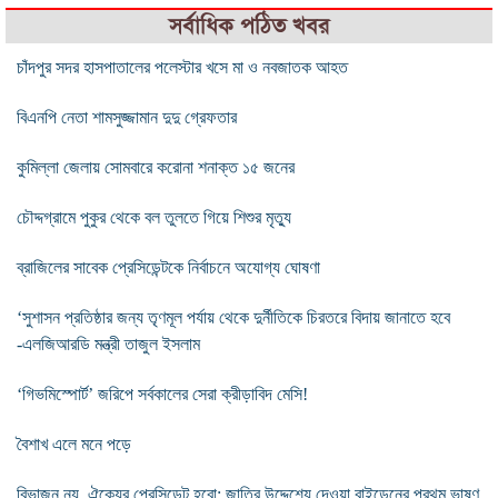
সর্বাধিক পঠিত খবর
চাঁদপুর সদর হাসপাতালের পলেস্টার খসে মা ও নবজাতক আহত
বিএনপি নেতা শামসুজ্জামান দুদু গ্রেফতার
কুমিল্লা জেলায় সোমবারে করোনা শনাক্ত ১৫ জনের
চৌদ্দগ্রামে পুকুর থেকে বল তুলতে গিয়ে শিশুর মৃত্যু
ব্রাজিলের সাবেক প্রেসিডেন্টকে নির্বাচনে অযোগ্য ঘোষণা
‘সুশাসন প্রতিষ্ঠার জন্য তৃণমূল পর্যায় থেকে দুর্নীতিকে চিরতরে বিদায় জানাতে হবে
-এলজিআরডি মন্ত্রী তাজুল ইসলাম
‘গিভমিস্পোর্ট’ জরিপে সর্বকালের সেরা ক্রীড়াবিদ মেসি!
বৈশাখ এলে মনে পড়ে
বিভাজন নয়, ঐক্যের প্রেসিডেন্ট হবো: জাতির উদ্দেশ্যে দেওয়া বাইডেনের প্রথম ভাষণ