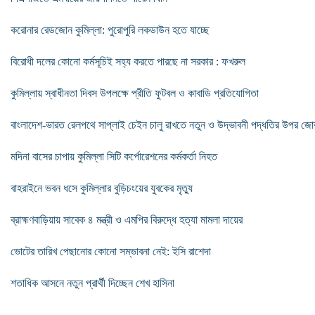
করোনার রেডজোন কুমিল্লা: পুরোপুরি লকডাউন হতে যাচ্ছে
বিরোধী দলের কোনো কর্মসূচিই সহ্য করতে পারছে না সরকার : ফখরুল
কুমিল্লায় স্বাধীনতা দিবস উপলক্ষে প্রীতি ফুটবল ও কাবাডি প্রতিযোগিতা
বাংলাদেশ-ভারত রেলপথে সাপ্লাই চেইন চালু রাখতে নতুন ও উদ্ভাবনী পদ্ধতির উপর জো
মদিনা বাসের চাপায় কুমিল্লা সিটি কর্পোরেশনের কর্মকর্তা নিহত
বাহরাইনে ভবন ধসে কুমিল্লার বুড়িচংয়ের যুবকের মৃত্যু
ব্রাহ্মণবাড়িয়ায় সাবেক ৪ মন্ত্রী ও এমপির বিরুদ্ধে হত্যা মামলা দায়ের
ভোটের তারিখ পেছানোর কোনো সম্ভাবনা নেই: ইসি রাশেদা
শতাধিক আসনে নতুন প্রার্থী দিচ্ছেন শেখ হাসিনা